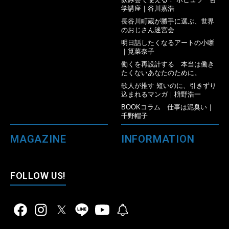
学講座｜谷川嘉浩
長谷川町蔵が勝手に選ぶ、世界
のおじさん迷宮会
明日話したくなるアートの小噺
｜筧菜奈子
働くを再設計する 本当は働き
たくないあなたのために。
歌人が推す 短いのに、引きずり
込まれるマンガ｜枡野浩一
BOOKコラム 仕事は泥臭い｜
千野帽子
MAGAZINE
INFORMATION
FOLLOW US!