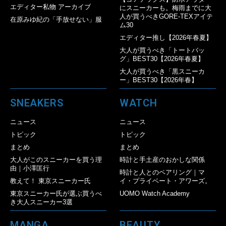
エディター私物 アーカイブ
にスニーカーも。梅雨までに大
人が買うべきGORE-TEXアイテ
在原みゆ紀の「手放せない」服
ム30
エディター推し【2026年春夏】
大人が買うべき「トートバッ
グ」BEST30【2026年春夏】
大人が買うべき「黒スニーカ
ー」BEST30【2026年春】
SNEAKERS
WATCH
ニュース
ニュース
トピック
トピック
まとめ
まとめ
大人がこのスニーカーを買う理
時計と手土産のおかしな関係
由｜小澤匡行
時計と人とのペアリング｜マ
教えて！ 東京スニーカー氏
イ・プライベート・アワーズ。
東京スニーカー氏が選ぶ買うべ
UOMO Watch Academy
き大人スニーカー3選
MANGA
BEAUTY