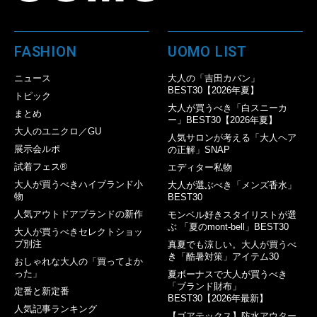
FASHION
UOMO LIST
ニュース
大人の「吉田カバン」
BEST30【2026年夏】
トピック
大人が買うべき「白スニーカ
まとめ
ー」BEST30【2026年夏】
大人のユニクロ／GU
人気サロンが考える「大人ヘア
展示会ルポ
の正解」SNAP
試着フェス®︎
エディター私物
大人が買うべきハイブランド小
大人が選ぶべき「メンズ香水」
物
BEST30
人気アウトドアブランドの新作
モンベル好きスタイリストが選
ぶ 「夏のmont-bell」BEST30
大人が買うべきセレクトショッ
プ別注
真夏でも涼しい。大人が買うべ
き「酷暑対策」アイテム30
おしゃれな大人の「買ってよか
った」
夏ボーナスで大人が買うべき
「ブランド財布」
定番と新定番
BEST30【2026年最新】
人気記事ランキング
【ゴアテックス】防水アウター