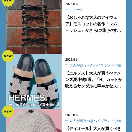
2026.8.6
ニュース
【おしゃれな大人のアイウェ
ア】モスコットの名作「レム
トッシュ」がさらに掛けやす
く。より多くの人にフィットす
る新モデルが秀逸すぎる
2026.8.6
大人が買うべきハイブランド小物
【エルメス】大人が買うべきメ
ンズ夏小物5選。「H」カットが
映えるサンダルに華やかなス
カーフ、旬のボートモカシンに
注目
2026.8.5
大人が買うべきハイブランド小物
【ディオール】大人が買うべき