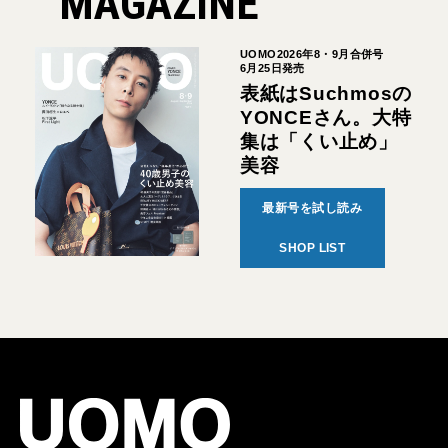
MAGAZINE
UOMO2026年8・9月合併号
6月25日発売
表紙はSuchmosの
YONCEさん。大特
集は「くい止め」
美容
最新号を試し読み
SHOP LIST