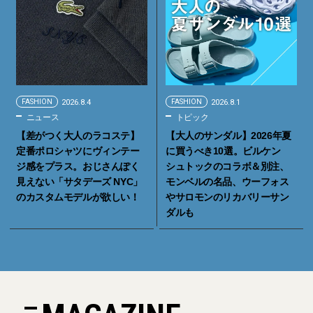
FASHION
2026.8.4
FASHION
2026.8.1
ニュース
トピック
【差がつく大人のラコステ】
【大人のサンダル】2026年夏
定番ポロシャツにヴィンテー
に買うべき10選。ビルケン
ジ感をプラス。おじさんぽく
シュトックのコラボ＆別注、
見えない「サタデーズ NYC」
モンベルの名品、ウーフォス
のカスタムモデルが欲しい！
やサロモンのリカバリーサン
ダルも