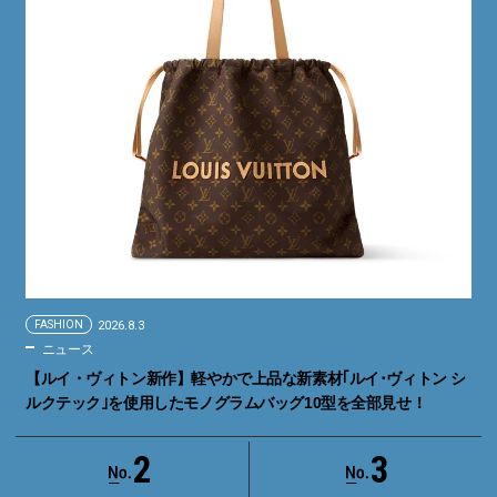
FASHION
2026.8.3
ニュース
【ルイ・ヴィトン新作】軽やかで上品な新素材｢ルイ･ヴィトン シ
ルクテック｣を使用したモノグラムバッグ10型を全部見せ！
2
3