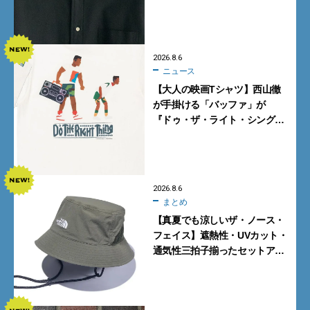
ケットが買い！
2026.8.6
ニュース
【大人の映画Tシャツ】西山徹
が手掛ける「バッファ」が
『ドゥ・ザ・ライト・シング』
とコラボ！【8月8日発売】
2026.8.6
まとめ
【真夏でも涼しいザ・ノース・
フェイス】遮熱性・UVカット・
通気性三拍子揃ったセットアッ
プに大注目。酷暑対策に大人が
買うべき3選