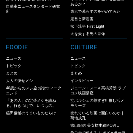
あるか？
自動車ニュースタンダード研究
所
東京で暮らすのをやめてみた
定番と新定番
松下洸平 First Light
犬を愛する男の肖像
FOODIE
CULTURE
ニュース
ニュース
トピック
トピック
まとめ
まとめ
大人の痩せメシ
インタビュー
40歳からのメシ旅 爆食ウィーク
ジェーン・スー＆高橋芳朗 ラブ
エンド
コメ映画講座
「あの人」の定番メシを訪ね
掟ポルシェの尊すぎ!! 推し活メ
る。行きつけで、いつもの。
モリーズ
稲田俊輔のうまいものだらけ
売れている映画は面白いのか｜
菊地成孔
篠山紀信 美女標本箱MOVIE
飲み会で使える！ ポピュラー哲