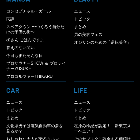
コンセプチャル・ガール
ニュース
民譚
トピック
スペアタウン 〜つくろう自分だ
まとめ
けの予備の街〜
男の美容フェス
柳さん ごはんですよ
オジサンのための「逆転美容」
答えのない問い
今日もまたそんな日
プロサウナーSHOW ＆ プロテイ
ナーYUSUKE
プロゴルファー! HIKARU
CAR
LIFE
ニュース
ニュース
トピック
トピック
まとめ
まとめ
文化系男子は電気自動車の夢を
在原みゆ紀が認定！ 新東京ス
見るか？
ーベニア！
おしゃれな大人が乗るクルマ
そのサブスクに課金する価値は