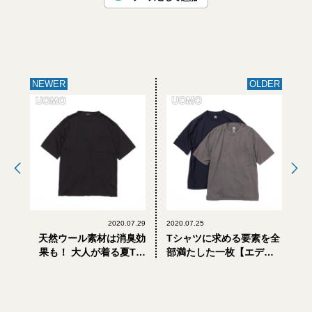
NEWER
OLDER
2020.07.29
2020.07.25
天然ウール素材は消臭効
Tシャツに求める要素を全
果も！ 大人が着る夏Tシ
部満たした一枚【エディ
ャツの大本命【エディタ
ター私物｜Graphpaperの
ー私物｜COMOLIのウー
ポケットTシャツ】
ルTシャツ】