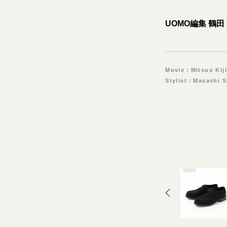
UOMO編集 鶴田
Movie：Mitsuo Kij
Stylist：Masashi 