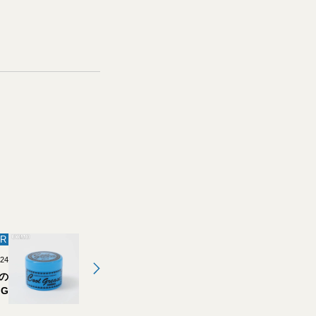
R
.24
の
G