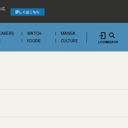
の広
詳しくはこちら
EAKERS
WATCH
MANGA
E
FOODIE
CULTURE
LOGIN
SEARCH