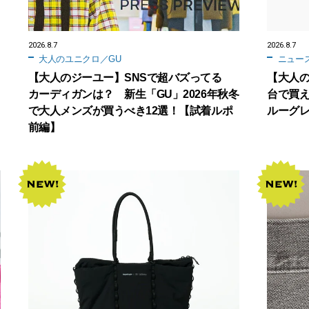
2026.8.7
2026.8.7
大人のユニクロ／GU
ニュー
【大人のジーユー】SNSで超バズってる
【大人の
カーディガンは？ 新生「GU」2026年秋冬
台で買
で大人メンズが買うべき12選！【試着ルポ
ルーグ
前編】