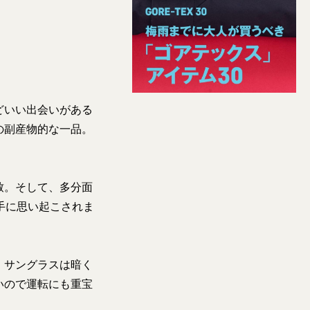
どいい出会いがある
の副産物的な一品。
致。そして、多分面
手に思い起こされま
。サングラスは暗く
いので運転にも重宝