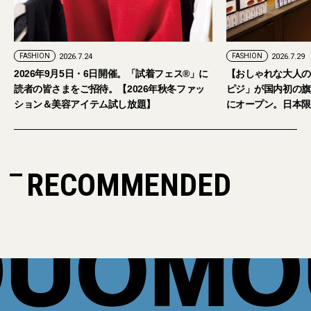
FASHION
2026.7.29
。「試着フェス®︎」に
【おしゃれな大人のアイウェア】パリ発「イジ
026年秋冬ファッ
ピジ」が国内初の旗艦店をキャットストリート
放題】
にオープン。日本限定サングラスも登場
RECOMMENDED