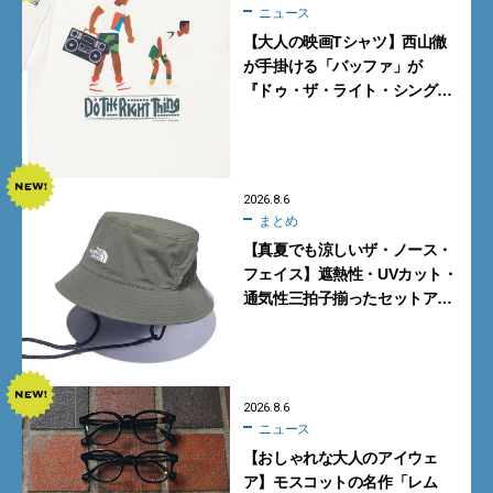
ニュース
【大人の映画Tシャツ】西山徹
が手掛ける「バッファ」が
『ドゥ・ザ・ライト・シング』
とコラボ！【8月8日発売】
2026.8.6
まとめ
【真夏でも涼しいザ・ノース・
フェイス】遮熱性・UVカット・
通気性三拍子揃ったセットアッ
プに大注目。酷暑対策に大人が
買うべき3選
2026.8.6
ニュース
【おしゃれな大人のアイウェ
ア】モスコットの名作「レム