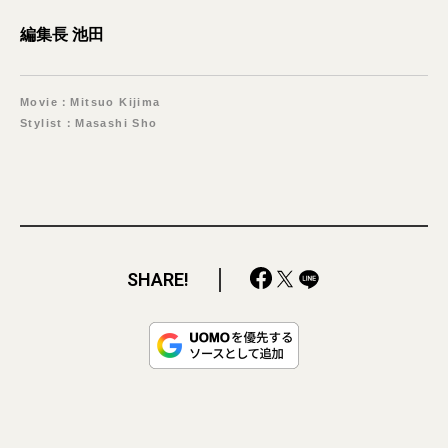
編集長 池田
Movie：Mitsuo Kijima
Stylist：Masashi Sho
SHARE!