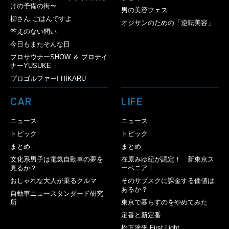
けの予備の街〜
男の美容フェス
柳さん ごはんですよ
オジサンのための「逆転美容」
答えのない問い
今日もまたそんな日
プロサウナーSHOW ＆ プロテイ
ナーYUSUKE
プロゴルファー! HIKARU
CAR
LIFE
ニュース
ニュース
トピック
トピック
まとめ
まとめ
文化系男子は電気自動車の夢を
在原みゆ紀が認定！ 新東京ス
見るか？
ーベニア！
おしゃれな大人が乗るクルマ
そのサブスクに課金する価値は
あるか？
自動車ニュースタンダード研究
所
東京で暮らすのをやめてみた
定番と新定番
松下洸平 First Light