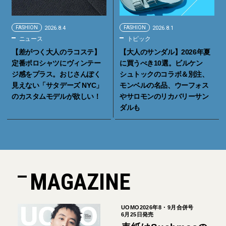
FASHION
2026.8.4
FASHION
2026.8.1
ニュース
トピック
【差がつく大人のラコステ】
【大人のサンダル】2026年夏
定番ポロシャツにヴィンテー
に買うべき10選。ビルケン
ジ感をプラス。おじさんぽく
シュトックのコラボ＆別注、
見えない「サタデーズ NYC」
モンベルの名品、ウーフォス
のカスタムモデルが欲しい！
やサロモンのリカバリーサン
ダルも
MAGAZINE
UOMO2026年8・9月合併号
6月25日発売