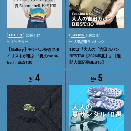
FASHION
2026.7.27
FASHION
2026.8.1
ギャラリー
人気記事ランキング
【Gallery】モンベル好きスタ
1位は『大人の「吉田カバン」
イリストが選ぶ 「夏のmont-
BEST30【2026年夏】』【週
bell」BEST30
間人気記事BEST5】
4
5