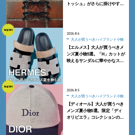
トッシュ」がさらに掛けやす
く。より多くの人にフィットす
る新モデルが秀逸すぎる
2026.8.6
大人が買うべきハイブランド小物
【エルメス】大人が買うべきメ
ンズ夏小物5選。「H」カットが
映えるサンダルに華やかなス
カーフ、旬のボートモカシンに
注目
2026.8.5
大人が買うべきハイブランド小物
【ディオール】大人が買うべき
メンズ夏小物5選。限定「ディ
オリビエラ」コレクションの
バッグ＆ローファー、キャップ
に注目