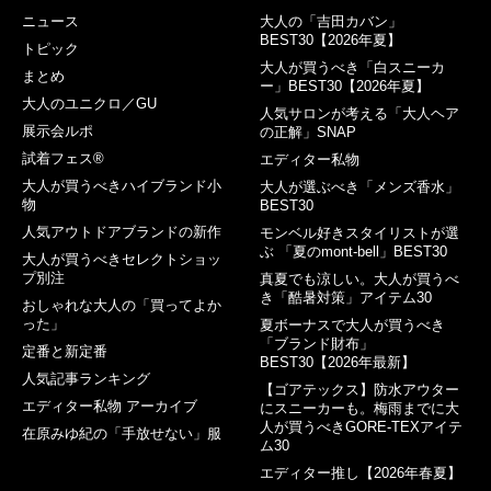
ニュース
大人の「吉田カバン」
BEST30【2026年夏】
トピック
大人が買うべき「白スニーカ
まとめ
ー」BEST30【2026年夏】
大人のユニクロ／GU
人気サロンが考える「大人ヘア
展示会ルポ
の正解」SNAP
試着フェス®︎
エディター私物
大人が買うべきハイブランド小
大人が選ぶべき「メンズ香水」
物
BEST30
人気アウトドアブランドの新作
モンベル好きスタイリストが選
ぶ 「夏のmont-bell」BEST30
大人が買うべきセレクトショッ
プ別注
真夏でも涼しい。大人が買うべ
き「酷暑対策」アイテム30
おしゃれな大人の「買ってよか
った」
夏ボーナスで大人が買うべき
「ブランド財布」
定番と新定番
BEST30【2026年最新】
人気記事ランキング
【ゴアテックス】防水アウター
エディター私物 アーカイブ
にスニーカーも。梅雨までに大
人が買うべきGORE-TEXアイテ
在原みゆ紀の「手放せない」服
ム30
エディター推し【2026年春夏】