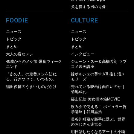
犬を愛する男の肖像
FOODIE
CULTURE
ニュース
ニュース
トピック
トピック
まとめ
まとめ
大人の痩せメシ
インタビュー
40歳からのメシ旅 爆食ウィーク
ジェーン・スー＆高橋芳朗 ラブ
エンド
コメ映画講座
「あの人」の定番メシを訪ね
掟ポルシェの尊すぎ!! 推し活メ
る。行きつけで、いつもの。
モリーズ
稲田俊輔のうまいものだらけ
売れている映画は面白いのか｜
菊地成孔
篠山紀信 美女標本箱MOVIE
飲み会で使える！ ポピュラー哲
学講座｜谷川嘉浩
長谷川町蔵が勝手に選ぶ、世界
のおじさん迷宮会
明日話したくなるアートの小噺