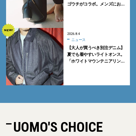
ゴウチがコラボ。メンズにおす
すめはアイコンバッグ
「Mayu」のラージサイズ
2026.8.4
ニュース
【大人が買うべき別注デニム】
夏でも着やすいライトオンス。
「ホワイトマウンテニアリン
グ」と「エカル」の初コラボ全
5型に注目
UOMO'S CHOICE