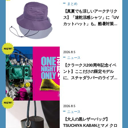
まとめ
【真夏でも涼しいアークテリク
ス】「速乾涼感シャツ」に「UV
カットハット」も。酷暑対策に
大人が買うべき4選
2026.8.5
ニュース
【クラークス200周年記念イベ
ント】ここだけの限定モデル
に、スチャダラパーのライブ
も。一夜限りの「CLARKS200
TOKYO」が原宿で開催
2026.8.5
ニュース
【大人の黒レザーバッグ】
TSUCHIYA KABANとマメ クロ