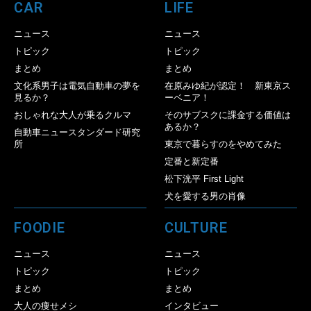
CAR
LIFE
ニュース
ニュース
トピック
トピック
まとめ
まとめ
文化系男子は電気自動車の夢を
在原みゆ紀が認定！ 新東京ス
見るか？
ーベニア！
おしゃれな大人が乗るクルマ
そのサブスクに課金する価値は
あるか？
自動車ニュースタンダード研究
所
東京で暮らすのをやめてみた
定番と新定番
松下洸平 First Light
犬を愛する男の肖像
FOODIE
CULTURE
ニュース
ニュース
トピック
トピック
まとめ
まとめ
大人の痩せメシ
インタビュー