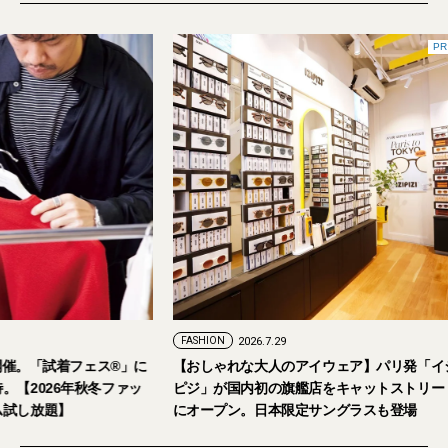
PR
FASHION
2026.7.29
。「試着フェス®︎」に
【おしゃれな大人のアイウェア】パリ発「イジ
026年秋冬ファッ
ピジ」が国内初の旗艦店をキャットストリート
放題】
にオープン。日本限定サングラスも登場