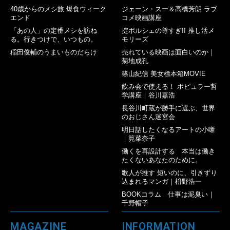
40歳からのメシ旅 爆食ウィーク
ジェーン・スー＆高橋芳朗 ラブ
エンド
コメ映画講座
「あの人」の定番メシを訪ね
掟ポルシェの尊すぎ!! 推し活メ
る。行きつけで、いつもの。
モリーズ
稲田俊輔のうまいものだらけ
売れている映画は面白いのか｜
菊地成孔
篠山紀信 美女標本箱MOVIE
飲み会で使える！ ポピュラー哲
学講座｜谷川嘉浩
長谷川町蔵が勝手に選ぶ、世界
のおじさん迷宮会
明日話したくなるアートの小噺
｜筧菜奈子
働くを再設計する 本当は働き
たくないあなたのために。
歌人が推す 短いのに、引きずり
込まれるマンガ｜枡野浩一
BOOKコラム 仕事は泥臭い｜
千野帽子
MAGAZINE
INFORMATION