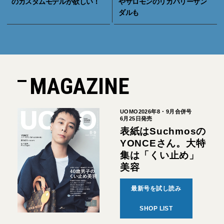
のカスタムモデルが欲しい！
やサロモンのリカバリーサン
ダルも
MAGAZINE
UOMO2026年8・9月合併号
6月25日発売
表紙はSuchmosの
YONCEさん。大特
集は「くい止め」
美容
最新号を試し読み
SHOP LIST