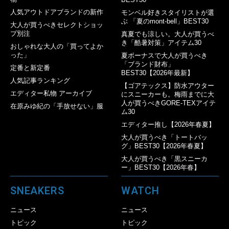
人気アウトドアブランドの新作
モンベル好きスタイリストが選
ぶ 「夏のmont-bell」BEST30
大人が買うべきセレクトショッ
プ別注
真夏でも涼しい。大人が買うべ
き「酷暑対策」アイテム30
おしゃれな大人の「買ってよか
った」
夏ボーナスで大人が買うべき
「ブランド財布」
定番と新定番
BEST30【2026年最新】
人気記事ランキング
【ゴアテックス】防水アウター
エディター私物 アーカイブ
にスニーカーも。梅雨までに大
人が買うべきGORE-TEXアイテ
在原みゆ紀の「手放せない」服
ム30
エディター推し【2026年春夏】
大人が買うべき「トートバッ
グ」BEST30【2026年春夏】
大人が買うべき「黒スニーカ
ー」BEST30【2026年春】
SNEAKERS
WATCH
ニュース
ニュース
トピック
トピック