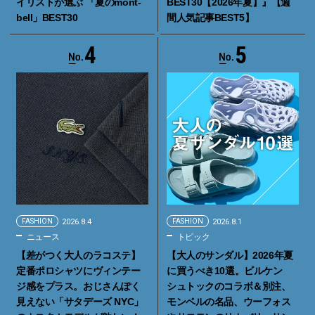
イリストが選ぶ 「夏のmont-
BEST30【2026年夏】』【週
bell」BEST30
間人気記事BEST5】
4
5
FASHION
2026.8.4
FASHION
2026.8.1
ニュース
トピック
【差がつく大人のラコステ】
【大人のサンダル】2026年夏
定番ポロシャツにヴィンテー
に買うべき10選。ビルケン
ジ感をプラス。おじさんぽく
シュトックのコラボ＆別注、
見えない「サタデーズ NYC」
モンベルの名品、ウーフォス