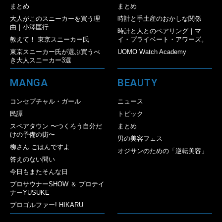
まとめ
まとめ
大人がこのスニーカーを買う理
時計と手土産のおかしな関係
由｜小澤匡行
時計と人とのペアリング｜マ
教えて！ 東京スニーカー氏
イ・プライベート・アワーズ。
東京スニーカー氏が選ぶ買うべ
UOMO Watch Academy
き大人スニーカー3選
MANGA
BEAUTY
コンセプチャル・ガール
ニュース
民譚
トピック
スペアタウン 〜つくろう自分だ
まとめ
けの予備の街〜
男の美容フェス
柳さん ごはんですよ
オジサンのための「逆転美容」
答えのない問い
今日もまたそんな日
プロサウナーSHOW ＆ プロテイ
ナーYUSUKE
プロゴルファー! HIKARU