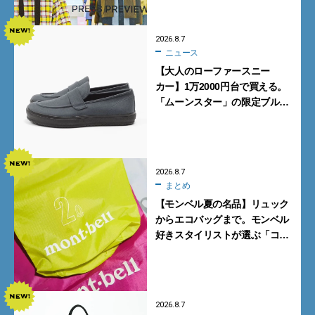
ポ前編】
2026.8.7
ニュース
【大人のローファースニー
カー】1万2000円台で買える。
「ムーンスター」の限定ブルー
グレーを見逃すな
2026.8.7
まとめ
【モンベル夏の名品】リュック
からエコバッグまで。モンベル
好きスタイリストが選ぶ「コス
パも最高な超軽量バッグ」5選
2026.8.7