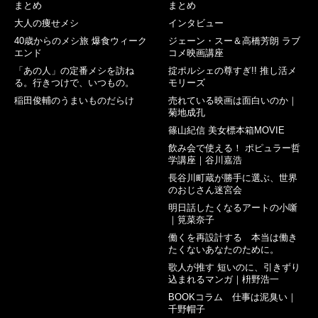
まとめ
まとめ
大人の痩せメシ
インタビュー
40歳からのメシ旅 爆食ウィーク
ジェーン・スー＆高橋芳朗 ラブ
エンド
コメ映画講座
「あの人」の定番メシを訪ね
掟ポルシェの尊すぎ!! 推し活メ
る。行きつけで、いつもの。
モリーズ
稲田俊輔のうまいものだらけ
売れている映画は面白いのか｜
菊地成孔
篠山紀信 美女標本箱MOVIE
飲み会で使える！ ポピュラー哲
学講座｜谷川嘉浩
長谷川町蔵が勝手に選ぶ、世界
のおじさん迷宮会
明日話したくなるアートの小噺
｜筧菜奈子
働くを再設計する 本当は働き
たくないあなたのために。
歌人が推す 短いのに、引きずり
込まれるマンガ｜枡野浩一
BOOKコラム 仕事は泥臭い｜
千野帽子