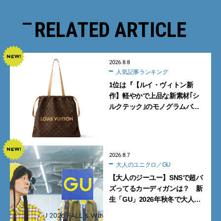
RELATED ARTICLE
2026.8.8
人気記事ランキング
1位は『【ルイ・ヴィトン新
作】軽やかで上品な新素材｢シ
ルクテック｣のモノグラムバッ
グ10型を全部見せ』【週間人気
記事BEST5】
2026.8.7
大人のユニクロ／GU
【大人のジーユー】SNSで超バ
ズってるカーディガンは？ 新
生「GU」2026年秋冬で大人メ
ンズが買うべき12選！【試着ル