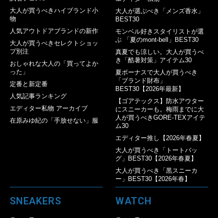
大人が買うべきハイブランド小
大人が選ぶべき「メンズ香水」
物
BEST30
人気アウトドアブランドの新作
モンベル好きスタイリストが選
ぶ 「夏のmont-bell」BEST30
大人が買うべきセレクトショッ
プ別注
真夏でも涼しい。大人が買うべ
き「酷暑対策」アイテム30
おしゃれな大人の「買ってよか
った」
夏ボーナスで大人が買うべき
「ブランド財布」
定番と新定番
BEST30【2026年最新】
人気記事ランキング
【ゴアテックス】防水アウター
エディター私物 アーカイブ
にスニーカーも。梅雨までに大
人が買うべきGORE-TEXアイテ
在原みゆ紀の「手放せない」服
ム30
エディター推し【2026年春夏】
大人が買うべき「トートバッ
グ」BEST30【2026年春夏】
大人が買うべき「黒スニーカ
ー」BEST30【2026年春】
SNEAKERS
WATCH