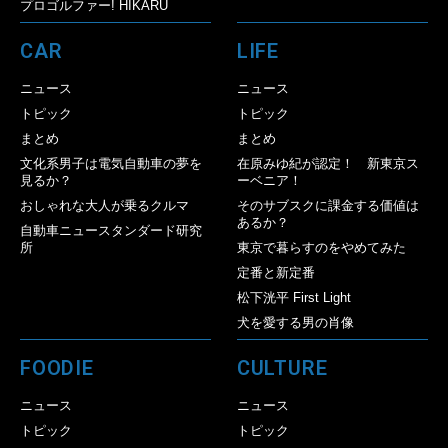
プロゴルファー! HIKARU
CAR
LIFE
ニュース
ニュース
トピック
トピック
まとめ
まとめ
文化系男子は電気自動車の夢を
在原みゆ紀が認定！ 新東京ス
見るか？
ーベニア！
おしゃれな大人が乗るクルマ
そのサブスクに課金する価値は
あるか？
自動車ニュースタンダード研究
所
東京で暮らすのをやめてみた
定番と新定番
松下洸平 First Light
犬を愛する男の肖像
FOODIE
CULTURE
ニュース
ニュース
トピック
トピック