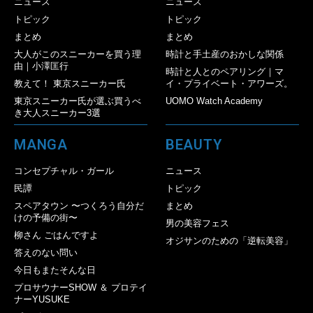
ニュース
ニュース
トピック
トピック
まとめ
まとめ
大人がこのスニーカーを買う理
時計と手土産のおかしな関係
由｜小澤匡行
時計と人とのペアリング｜マ
教えて！ 東京スニーカー氏
イ・プライベート・アワーズ。
東京スニーカー氏が選ぶ買うべ
UOMO Watch Academy
き大人スニーカー3選
MANGA
BEAUTY
コンセプチャル・ガール
ニュース
民譚
トピック
スペアタウン 〜つくろう自分だ
まとめ
けの予備の街〜
男の美容フェス
柳さん ごはんですよ
オジサンのための「逆転美容」
答えのない問い
今日もまたそんな日
プロサウナーSHOW ＆ プロテイ
ナーYUSUKE