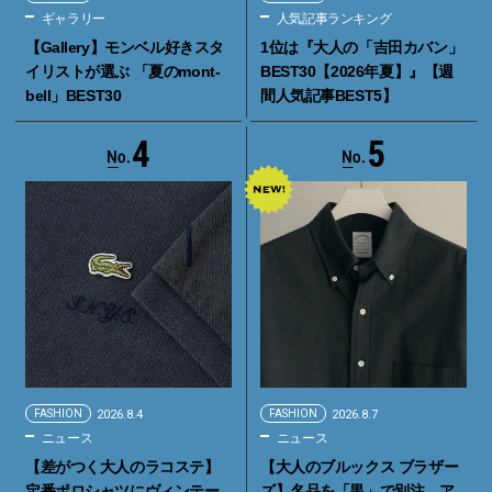
ギャラリー
人気記事ランキング
【Gallery】モンベル好きスタ
1位は『大人の「吉田カバン」
イリストが選ぶ 「夏のmont-
BEST30【2026年夏】』【週
bell」BEST30
間人気記事BEST5】
4
5
FASHION
2026.8.4
FASHION
2026.8.7
ニュース
ニュース
【差がつく大人のラコステ】
【大人のブルックス ブラザー
定番ポロシャツにヴィンテー
ズ】名品を「黒」で別注。ア