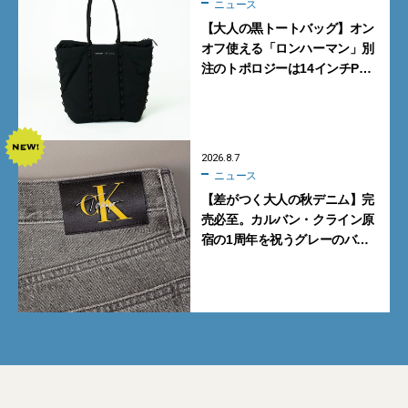
ニュース
【大人の黒トートバッグ】オン
オフ使える「ロンハーマン」別
注のトポロジーは14インチPC
も収納可
2026.8.7
ニュース
【差がつく大人の秋デニム】完
売必至。カルバン・クライン原
宿の1周年を祝うグレーのバ
ギーデニムが数量限定発売