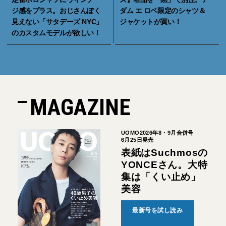
ジ感をプラス。おじさんぽく
ダム エ ロペ限定のシャツ＆
見えない「サタデーズ NYC」
ジャケットが買い！
のカスタムモデルが欲しい！
MAGAZINE
UOMO2026年8・9月合併号
6月25日発売
表紙はSuchmosの
YONCEさん。大特
集は「くい止め」
美容
最新号を試し読み