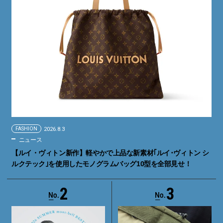
FASHION
2026.8.3
ニュース
【ルイ・ヴィトン新作】軽やかで上品な新素材｢ルイ･ヴィトン シ
ルクテック｣を使用したモノグラムバッグ10型を全部見せ！
2
3