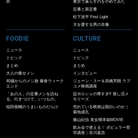
所
東京で暮らすのをやめてみた
定番と新定番
松下洸平 First Light
犬を愛する男の肖像
FOODIE
CULTURE
ニュース
ニュース
トピック
トピック
まとめ
まとめ
大人の痩せメシ
インタビュー
40歳からのメシ旅 爆食ウィーク
ジェーン・スー＆高橋芳朗 ラブ
エンド
コメ映画講座
「あの人」の定番メシを訪ね
掟ポルシェの尊すぎ!! 推し活メ
る。行きつけで、いつもの。
モリーズ
稲田俊輔のうまいものだらけ
売れている映画は面白いのか｜
菊地成孔
篠山紀信 美女標本箱MOVIE
飲み会で使える！ ポピュラー哲
学講座｜谷川嘉浩