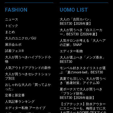
FASHION
UOMO LIST
ニュース
大人の「吉田カバン」
BEST30【2026年夏】
トピック
大人が買うべき「白スニーカ
まとめ
ー」BEST30【2026年夏】
大人のユニクロ／GU
人気サロンが考える「大人ヘア
展示会ルポ
の正解」SNAP
試着フェス®︎
エディター私物
大人が買うべきハイブランド小
大人が選ぶべき「メンズ香水」
物
BEST30
人気アウトドアブランドの新作
モンベル好きスタイリストが選
ぶ 「夏のmont-bell」BEST30
大人が買うべきセレクトショッ
プ別注
真夏でも涼しい。大人が買うべ
き「酷暑対策」アイテム30
おしゃれな大人の「買ってよか
った」
夏ボーナスで大人が買うべき
「ブランド財布」
定番と新定番
BEST30【2026年最新】
人気記事ランキング
【ゴアテックス】防水アウター
エディター私物 アーカイブ
にスニーカーも。梅雨までに大
人が買うべきGORE-TEXアイテ