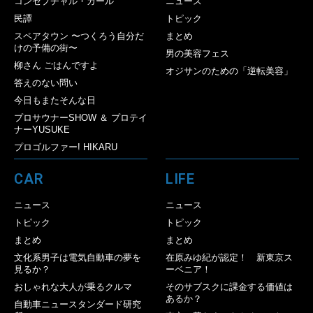
コンセプチャル・ガール
ニュース
民譚
トピック
スペアタウン 〜つくろう自分だ
まとめ
けの予備の街〜
男の美容フェス
柳さん ごはんですよ
オジサンのための「逆転美容」
答えのない問い
今日もまたそんな日
プロサウナーSHOW ＆ プロテイ
ナーYUSUKE
プロゴルファー! HIKARU
CAR
LIFE
ニュース
ニュース
トピック
トピック
まとめ
まとめ
文化系男子は電気自動車の夢を
在原みゆ紀が認定！ 新東京ス
見るか？
ーベニア！
おしゃれな大人が乗るクルマ
そのサブスクに課金する価値は
あるか？
自動車ニュースタンダード研究