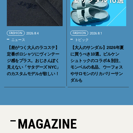
FASHION
2026.8.4
FASHION
2026.8.1
ニュース
トピック
【差がつく大人のラコステ】
【大人のサンダル】2026年夏
定番ポロシャツにヴィンテー
に買うべき10選。ビルケン
ジ感をプラス。おじさんぽく
シュトックのコラボ＆別注、
見えない「サタデーズ NYC」
モンベルの名品、ウーフォス
のカスタムモデルが欲しい！
やサロモンのリカバリーサン
ダルも
MAGAZINE