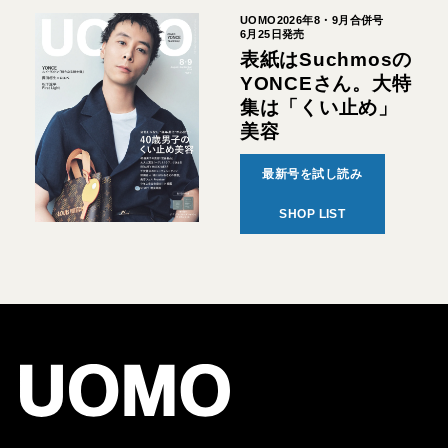
UOMO2026年8・9月合併号
6月25日発売
表紙はSuchmosの
YONCEさん。大特
集は「くい止め」
美容
最新号を試し読み
SHOP LIST