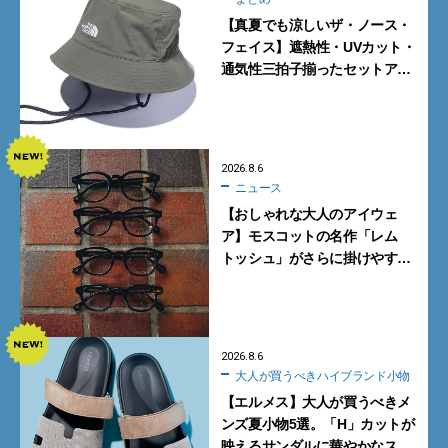
【真夏でも涼しいザ・ノース・
フェイス】遮熱性・UVカット・
通気性三拍子揃ったセットアッ
プに大注目。酷暑対策に大人が
買うべき3選
2026.8.6
ニュース
【おしゃれな大人のアイウェ
ア】モスコットの名作「レム
トッシュ」がさらに掛けやす
く。より多くの人にフィットす
る新モデルが秀逸すぎる
2026.8.6
大人が買うべきハイブランド小物
【エルメス】大人が買うべきメ
ンズ夏小物5選。「H」カットが
映えるサンダルに華やかなス