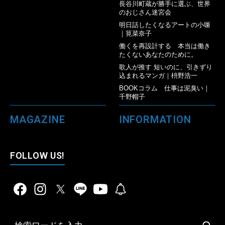
長谷川町蔵が勝手に選ぶ、世界
のおじさん迷宮会
明日話したくなるアートの小噺
｜筧菜奈子
働くを再設計する 本当は働き
たくないあなたのために。
歌人が推す 短いのに、引きずり
込まれるマンガ｜枡野浩一
BOOKコラム 仕事は泥臭い｜
千野帽子
MAGAZINE
INFORMATION
FOLLOW US!