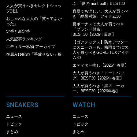
ぶ 「夏のmont-bell」BEST30
大人が買うべきセレクトショッ
プ別注
真夏でも涼しい。大人が買うべ
き「酷暑対策」アイテム30
おしゃれな大人の「買ってよか
った」
夏ボーナスで大人が買うべき
「ブランド財布」
定番と新定番
BEST30【2026年最新】
人気記事ランキング
【ゴアテックス】防水アウター
エディター私物 アーカイブ
にスニーカーも。梅雨までに大
人が買うべきGORE-TEXアイテ
在原みゆ紀の「手放せない」服
ム30
エディター推し【2026年春夏】
大人が買うべき「トートバッ
グ」BEST30【2026年春夏】
大人が買うべき「黒スニーカ
ー」BEST30【2026年春】
SNEAKERS
WATCH
ニュース
ニュース
トピック
トピック
まとめ
まとめ