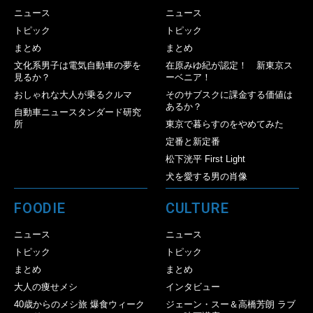
ニュース
ニュース
トピック
トピック
まとめ
まとめ
文化系男子は電気自動車の夢を
在原みゆ紀が認定！ 新東京ス
見るか？
ーベニア！
おしゃれな大人が乗るクルマ
そのサブスクに課金する価値は
あるか？
自動車ニュースタンダード研究
所
東京で暮らすのをやめてみた
定番と新定番
松下洸平 First Light
犬を愛する男の肖像
FOODIE
CULTURE
ニュース
ニュース
トピック
トピック
まとめ
まとめ
大人の痩せメシ
インタビュー
40歳からのメシ旅 爆食ウィーク
ジェーン・スー＆高橋芳朗 ラブ