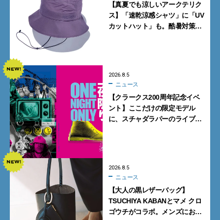
【真夏でも涼しいアークテリク
ス】「速乾涼感シャツ」に「UV
カットハット」も。酷暑対策に
大人が買うべき4選
2026.8.5
ニュース
【クラークス200周年記念イベ
ント】ここだけの限定モデル
に、スチャダラパーのライブ
も。一夜限りの「CLARKS200
TOKYO」が原宿で開催
2026.8.5
ニュース
【大人の黒レザーバッグ】
TSUCHIYA KABANとマメ クロ
ゴウチがコラボ。メンズにおす