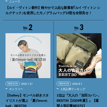
ニュース
【ルイ・ヴィトン新作】軽やかで上品な新素材｢ルイ･ヴィトン シ
ルクテック｣を使用したモノグラムバッグ10型を全部見せ！
2
3
FASHION
2026.7.27
FASHION
2026.8.1
ギャラリー
人気記事ランキング
【Gallery】モンベル好きスタ
1位は『大人の「吉田カバン」
イリストが選ぶ 「夏のmont-
BEST30【2026年夏】』【週
bell」BEST30
間人気記事BEST5】