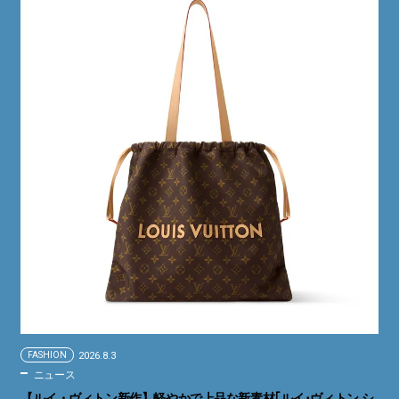
FASHION
2026.8.3
ニュース
【ルイ・ヴィトン新作】軽やかで上品な新素材｢ルイ･ヴィトン シ