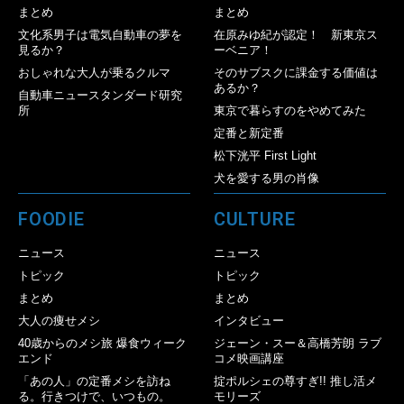
まとめ
まとめ
文化系男子は電気自動車の夢を
在原みゆ紀が認定！ 新東京ス
見るか？
ーベニア！
おしゃれな大人が乗るクルマ
そのサブスクに課金する価値は
あるか？
自動車ニュースタンダード研究
所
東京で暮らすのをやめてみた
定番と新定番
松下洸平 First Light
犬を愛する男の肖像
FOODIE
CULTURE
ニュース
ニュース
トピック
トピック
まとめ
まとめ
大人の痩せメシ
インタビュー
40歳からのメシ旅 爆食ウィーク
ジェーン・スー＆高橋芳朗 ラブ
エンド
コメ映画講座
「あの人」の定番メシを訪ね
掟ポルシェの尊すぎ!! 推し活メ
る。行きつけで、いつもの。
モリーズ