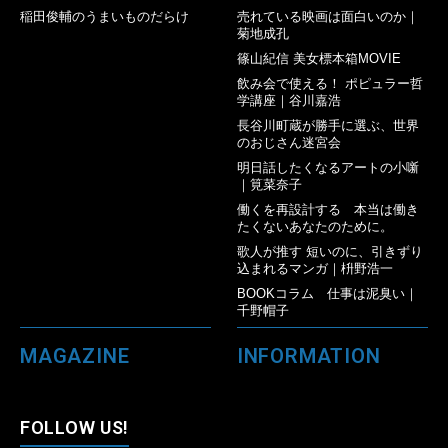
稲田俊輔のうまいものだらけ
売れている映画は面白いのか｜
菊地成孔
篠山紀信 美女標本箱MOVIE
飲み会で使える！ ポピュラー哲
学講座｜谷川嘉浩
長谷川町蔵が勝手に選ぶ、世界
のおじさん迷宮会
明日話したくなるアートの小噺
｜筧菜奈子
働くを再設計する 本当は働き
たくないあなたのために。
歌人が推す 短いのに、引きずり
込まれるマンガ｜枡野浩一
BOOKコラム 仕事は泥臭い｜
千野帽子
MAGAZINE
INFORMATION
FOLLOW US!