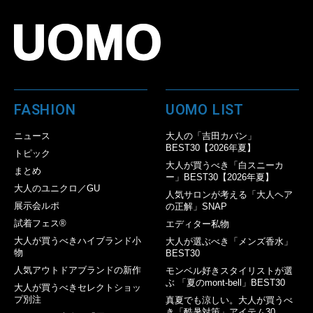
FASHION
UOMO LIST
ニュース
大人の「吉田カバン」
BEST30【2026年夏】
トピック
大人が買うべき「白スニーカ
まとめ
ー」BEST30【2026年夏】
大人のユニクロ／GU
人気サロンが考える「大人ヘア
展示会ルポ
の正解」SNAP
試着フェス®︎
エディター私物
大人が買うべきハイブランド小
大人が選ぶべき「メンズ香水」
物
BEST30
人気アウトドアブランドの新作
モンベル好きスタイリストが選
ぶ 「夏のmont-bell」BEST30
大人が買うべきセレクトショッ
プ別注
真夏でも涼しい。大人が買うべ
き「酷暑対策」アイテム30