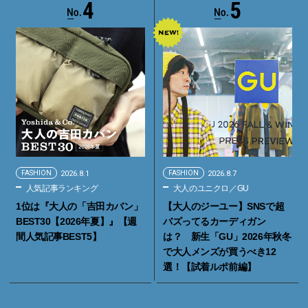
4
5
FASHION
2026.8.1
FASHION
2026.8.7
人気記事ランキング
大人のユニクロ／GU
1位は『大人の「吉田カバン」
【大人のジーユー】SNSで超
BEST30【2026年夏】』【週
バズってるカーディガン
間人気記事BEST5】
は？ 新生「GU」2026年秋冬
で大人メンズが買うべき12
選！【試着ルポ前編】