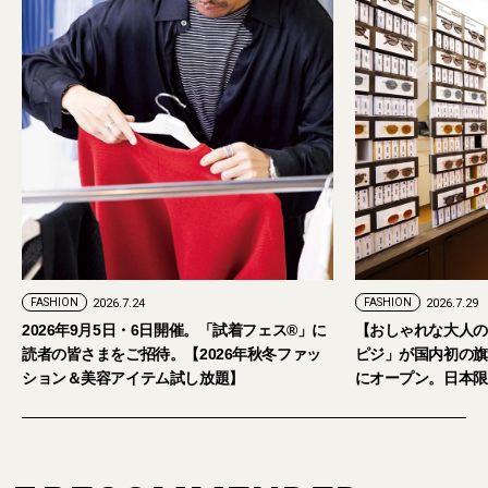
FASHION
2026.7.29
日開催。「試着フェス®︎」に
【おしゃれな大人のアイウェア】パリ発「イ
。【2026年秋冬ファッ
ピジ」が国内初の旗艦店をキャットストリー
ム試し放題】
にオープン。日本限定サングラスも登場