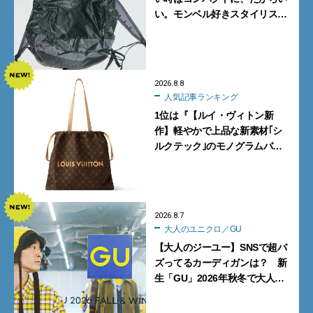
い。モンベル好きスタイリスト
がすすめる「たためるバッグ」
4選
2026.8.8
人気記事ランキング
1位は『【ルイ・ヴィトン新
作】軽やかで上品な新素材｢シ
ルクテック｣のモノグラムバッ
グ10型を全部見せ』【週間人気
記事BEST5】
2026.8.7
大人のユニクロ／GU
【大人のジーユー】SNSで超バ
ズってるカーディガンは？ 新
生「GU」2026年秋冬で大人メ
ンズが買うべき12選！【試着ル
ポ前編】