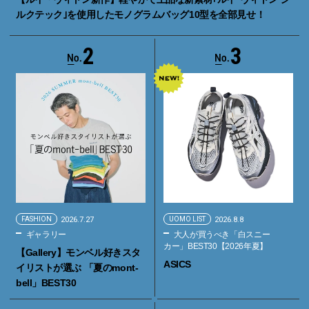
ルクテック｣を使用したモノグラムバッグ10型を全部見せ！
2
3
FASHION
2026.7.27
UOMO LIST
2026.8.8
ギャラリー
大人が買うべき「白スニー
カー」BEST30【2026年夏】
【Gallery】モンベル好きスタ
ASICS
イリストが選ぶ 「夏のmont-
bell」BEST30