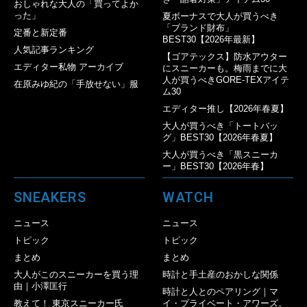
おしゃれな大人の「買ってよか
った」
夏ボーナスで大人が買うべき
「ブランド財布」
定番と新定番
BEST30【2026年最新】
人気記事ランキング
【ゴアテックス】防水アウター
エディター私物 アーカイブ
にスニーカーも。梅雨までに大
人が買うべきGORE-TEXアイテ
在原みゆ紀の「手放せない」服
ム30
エディター推し【2026年春夏】
大人が買うべき「トートバッ
グ」BEST30【2026年春夏】
大人が買うべき「黒スニーカ
ー」BEST30【2026年春】
SNEAKERS
WATCH
ニュース
ニュース
トピック
トピック
まとめ
まとめ
大人がこのスニーカーを買う理
時計と手土産のおかしな関係
由｜小澤匡行
時計と人とのペアリング｜マ
教えて！ 東京スニーカー氏
イ・プライベート・アワーズ。