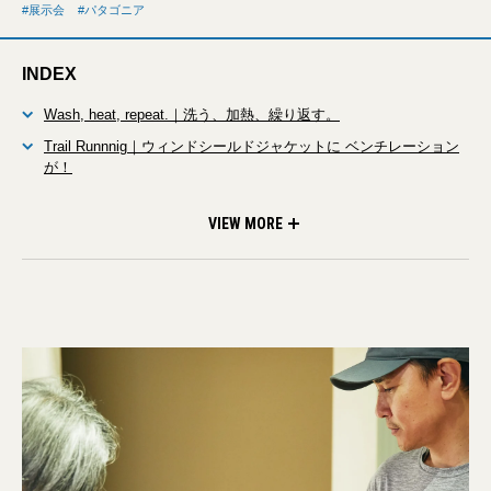
展示会
パタゴニア
INDEX
Wash, heat, repeat.｜洗う、加熱、繰り返す。
Trail Runnnig｜ウィンドシールドジャケットに ベンチレーション
が！
Alpine｜M10・ジャケットが復刻され サーマル裏地のR1も登場
Fish｜様々なシーンに応用できる ハイブリッドアイテムもライン
Snow｜ビブなしのシンプルな スノー用パンツが初登場
ナップ
VIEW MORE