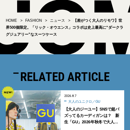
HOME
FASHION
ニュース
【差がつく大人のリモワ】世
界500個限定。「リック・オウエンス」コラボは史上最高に“ダークラ
グジュアリー”なスーツケース
RELATED ARTICLE
2026.8.7
大人のユニクロ／GU
【大人のジーユー】SNSで超バ
ズってるカーディガンは？ 新
生「GU」2026年秋冬で大人メ
ンズが買うべき12選！【試着ル