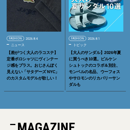
FASHION
2026.8.4
FASHION
2026.8.1
ニュース
トピック
【差がつく大人のラコステ】
【大人のサンダル】2026年夏
定番ポロシャツにヴィンテー
に買うべき10選。ビルケン
ジ感をプラス。おじさんぽく
シュトックのコラボ＆別注、
見えない「サタデーズ NYC」
モンベルの名品、ウーフォス
のカスタムモデルが欲しい！
やサロモンのリカバリーサン
ダルも
MAGAZINE