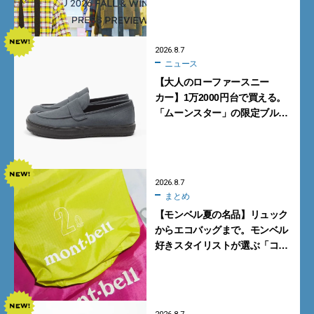
ポ前編】
2026.8.7
ニュース
【大人のローファースニー
カー】1万2000円台で買える。
「ムーンスター」の限定ブルー
グレーを見逃すな
2026.8.7
まとめ
【モンベル夏の名品】リュック
からエコバッグまで。モンベル
好きスタイリストが選ぶ「コス
パも最高な超軽量バッグ」5選