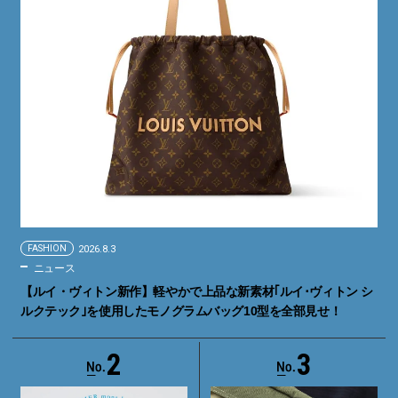
FASHION
2026.8.3
ニュース
【ルイ・ヴィトン新作】軽やかで上品な新素材｢ルイ･ヴィトン シ
ルクテック｣を使用したモノグラムバッグ10型を全部見せ！
2
3