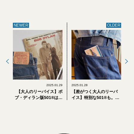
NEWER
OLDER
2025.01.29
2025.01.28
【大人のリーバイス】ボ
【差がつく大人のリーバ
ブ・ディラン版501®はブ
イス】特別な501®も。新
ーツカット！
たな最上級ライン「Blue
Tab」27アイテムを全部
見せ