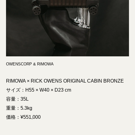
OWENSCORP & RIMOWA
RIMOWA × RICK OWENS ORIGINAL CABIN BRONZE
サイズ：H55 × W40 × D23 cm
容量：35L
重量：5.3kg
価格：¥551,000