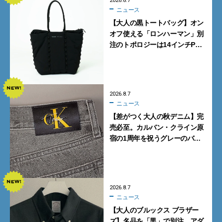
2026.8.7
ニュース
【大人の黒トートバッグ】オン
オフ使える「ロンハーマン」別
注のトポロジーは14インチPC
も収納可
2026.8.7
ニュース
【差がつく大人の秋デニム】完
売必至。カルバン・クライン原
宿の1周年を祝うグレーのバ
ギーデニムが数量限定発売
2026.8.7
ニュース
【大人のブルックス ブラザー
ズ】名品を「黒」で別注。アダ