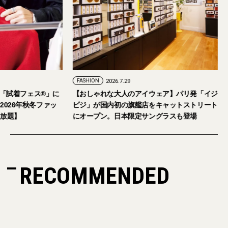
FASHION
2026.7.24
FASHION
2026.7.29
2026年9月5日・6日開催。「試着フェス®︎」に
【おしゃれな大人の
読者の皆さまをご招待。【2026年秋冬ファッ
ピジ」が国内初の旗
ション＆美容アイテム試し放題】
にオープン。日本限
RECOMMENDED