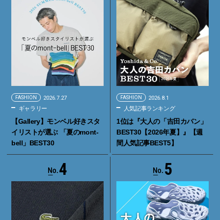
FASHION
2026.7.27
FASHION
2026.8.1
ギャラリー
人気記事ランキング
【Gallery】モンベル好きスタ
1位は『大人の「吉田カバン」
イリストが選ぶ 「夏のmont-
BEST30【2026年夏】』【週
bell」BEST30
間人気記事BEST5】
4
5