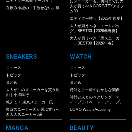
エディター私物 アーカイブ
にスニーカーも。梅雨までに大
人が買うべきGORE-TEXアイテ
在原みゆ紀の「手放せない」服
ム30
エディター推し【2026年春夏】
大人が買うべき「トートバッ
グ」BEST30【2026年春夏】
大人が買うべき「黒スニーカ
ー」BEST30【2026年春】
SNEAKERS
WATCH
ニュース
ニュース
トピック
トピック
まとめ
まとめ
大人がこのスニーカーを買う理
時計と手土産のおかしな関係
由｜小澤匡行
時計と人とのペアリング｜マ
教えて！ 東京スニーカー氏
イ・プライベート・アワーズ。
東京スニーカー氏が選ぶ買うべ
UOMO Watch Academy
き大人スニーカー3選
MANGA
BEAUTY