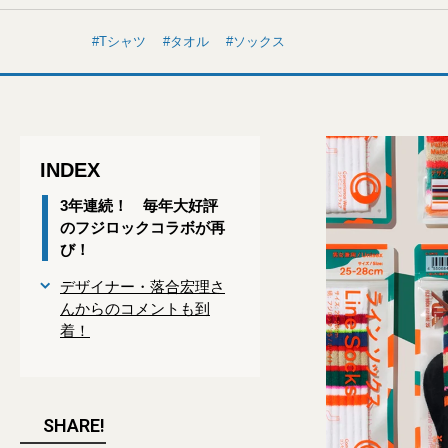
Tシャツ
タオル
ソックス
INDEX
3年連続！ 毎年大好評
のフジロックコラボが再
び！
デザイナー・落合宏理さ
んからのコメントも到
着！
SHARE!