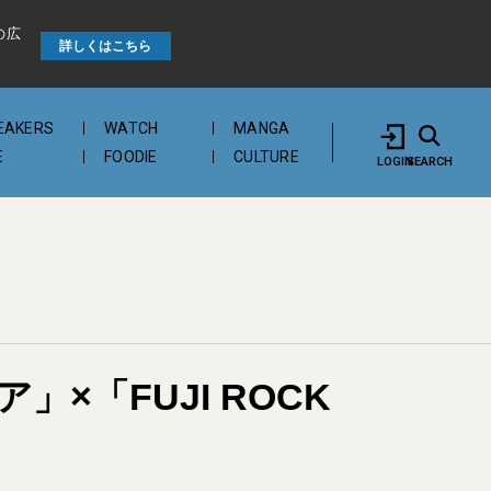
の広
詳しくはこちら
EAKERS
WATCH
MANGA
E
FOODIE
CULTURE
LOGIN
SEARCH
「FUJI ROCK