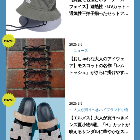
フェイス】遮熱性・UVカット・
通気性三拍子揃ったセットアッ
プに大注目。酷暑対策に大人が
買うべき3選
2026.8.6
ニュース
【おしゃれな大人のアイウェ
ア】モスコットの名作「レム
トッシュ」がさらに掛けやす
く。より多くの人にフィットす
る新モデルが秀逸すぎる
2026.8.6
大人が買うべきハイブランド小物
【エルメス】大人が買うべきメ
ンズ夏小物5選。「H」カットが
映えるサンダルに華やかなス
カーフ、旬のボートモカシンに