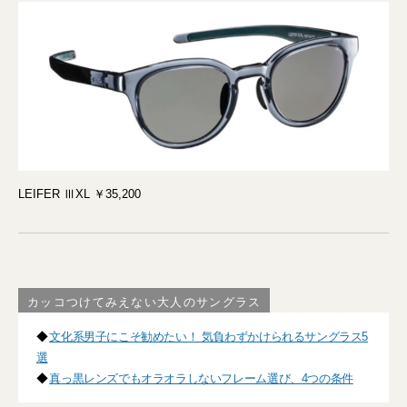
LEIFER ⅢXL ￥35,200
カッコつけてみえない大人のサングラス
◆
文化系男子にこそ勧めたい！ 気負わずかけられるサングラス5
選
◆
真っ黒レンズでもオラオラしないフレーム選び、4つの条件