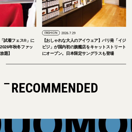
FASHION
2026.7.24
FASHION
2026.7.29
2026年9月5日・6日開催。「試着フェス®︎」に
【おしゃれな大人の
読者の皆さまをご招待。【2026年秋冬ファッ
ピジ」が国内初の旗
ション＆美容アイテム試し放題】
にオープン。日本限
RECOMMENDED