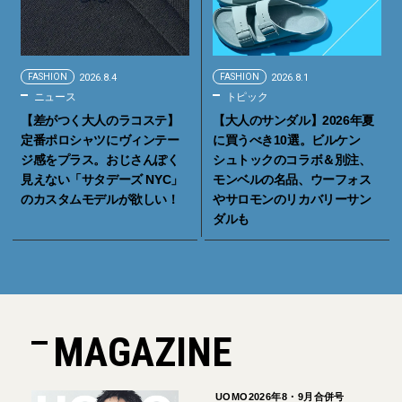
FASHION
2026.8.4
FASHION
2026.8.1
ニュース
トピック
【差がつく大人のラコステ】
【大人のサンダル】2026年夏
定番ポロシャツにヴィンテー
に買うべき10選。ビルケン
ジ感をプラス。おじさんぽく
シュトックのコラボ＆別注、
見えない「サタデーズ NYC」
モンベルの名品、ウーフォス
のカスタムモデルが欲しい！
やサロモンのリカバリーサン
ダルも
MAGAZINE
UOMO2026年8・9月合併号