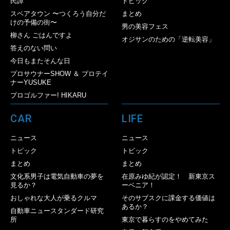
民譚
トピック
スペアタウン 〜つくろう自分だ
まとめ
けの予備の街〜
男の美容フェス
柳さん ごはんですよ
オジサンのための「逆転美容」
答えのない問い
今日もまたそんな日
プロサウナーSHOW ＆ プロテイ
ナーYUSUKE
プロゴルファー! HIKARU
CAR
LIFE
ニュース
ニュース
トピック
トピック
まとめ
まとめ
文化系男子は電気自動車の夢を
在原みゆ紀が認定！ 新東京ス
見るか？
ーベニア！
おしゃれな大人が乗るクルマ
そのサブスクに課金する価値は
あるか？
自動車ニュースタンダード研究
所
東京で暮らすのをやめてみた