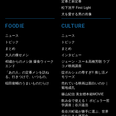
定番と新定番
松下洸平 First Light
犬を愛する男の肖像
FOODIE
CULTURE
ニュース
ニュース
トピック
トピック
まとめ
まとめ
大人の痩せメシ
インタビュー
40歳からのメシ旅 爆食ウィーク
ジェーン・スー＆高橋芳朗 ラブ
エンド
コメ映画講座
「あの人」の定番メシを訪ね
掟ポルシェの尊すぎ!! 推し活メ
る。行きつけで、いつもの。
モリーズ
稲田俊輔のうまいものだらけ
売れている映画は面白いのか｜
菊地成孔
篠山紀信 美女標本箱MOVIE
飲み会で使える！ ポピュラー哲
学講座｜谷川嘉浩
長谷川町蔵が勝手に選ぶ、世界
のおじさん迷宮会