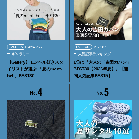
FASHION
2026.7.27
FASHION
2026.8.1
ギャラリー
人気記事ランキング
【Gallery】モンベル好きスタ
1位は『大人の「吉田カバン」
イリストが選ぶ 「夏のmont-
BEST30【2026年夏】』【週
bell」BEST30
間人気記事BEST5】
4
5