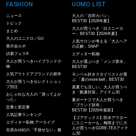
FASHION
UOMO LIST
ニュース
大人の「吉田カバン」
BEST30【2026年夏】
トピック
大人が買うべき「白スニーカ
まとめ
ー」BEST30【2026年夏】
大人のユニクロ／GU
人気サロンが考える「大人ヘア
展示会ルポ
の正解」SNAP
試着フェス®︎
エディター私物
大人が買うべきハイブランド小
大人が選ぶべき「メンズ香水」
物
BEST30
人気アウトドアブランドの新作
モンベル好きスタイリストが選
ぶ 「夏のmont-bell」BEST30
大人が買うべきセレクトショッ
プ別注
真夏でも涼しい。大人が買うべ
き「酷暑対策」アイテム30
おしゃれな大人の「買ってよか
った」
夏ボーナスで大人が買うべき
「ブランド財布」
定番と新定番
BEST30【2026年最新】
人気記事ランキング
【ゴアテックス】防水アウター
エディター私物 アーカイブ
にスニーカーも。梅雨までに大
人が買うべきGORE-TEXアイテ
在原みゆ紀の「手放せない」服
ム30