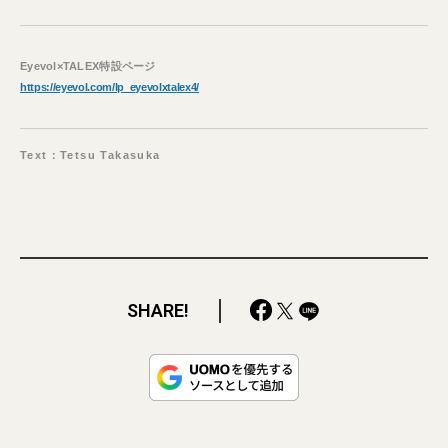
Eyevol×TALEX特設ページ
https://eyevol.com/lp_eyevolxtalex4/
Text：Tetsu Takasuka
SHARE!