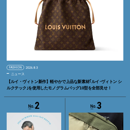
FASHION
2026.8.3
ニュース
【ルイ・ヴィトン新作】軽やかで上品な新素材｢ルイ･ヴィトン シ
ルクテック｣を使用したモノグラムバッグ10型を全部見せ！
2
3