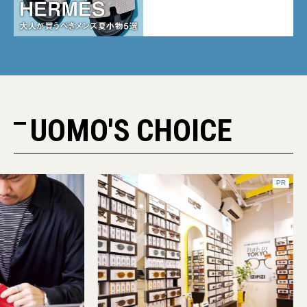
注目
UOMO'S CHOICE