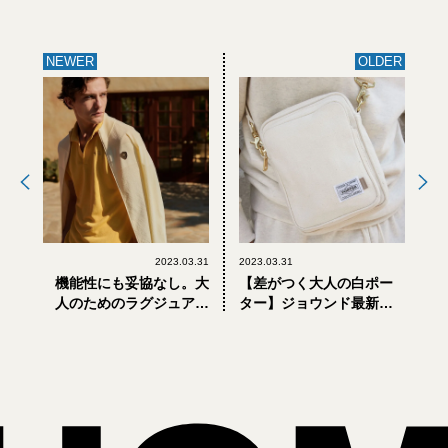
NEWER
OLDER
2023.03.31
2023.03.31
機能性にも妥協なし。大
【差がつく大人の白ポー
人のためのラグジュアリ
ター】ジョウンド最新コ
ーなゴルフウェアが「フ
ラボは、白キャンバスの
ェリージ」から
ミニバッグ、財布、PCケ
ースなど全4型