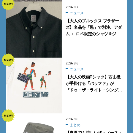
2026.8.7
ニュース
【大人のブルックス ブラザー
ズ】名品を「黒」で別注。アダ
ム エ ロペ限定のシャツ＆ジャ
ケットが買い！
2026.8.6
ニュース
【大人の映画Tシャツ】西山徹
が手掛ける「バッファ」が
『ドゥ・ザ・ライト・シング』
とコラボ！【8月8日発売】
2026.8.6
まとめ
【真夏でも涼しいザ・ノース・