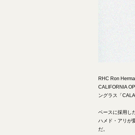
RHC Ron He
CALIFORN
ングラス「CAL
ベースに採用した
ハメド・アリが
だ。