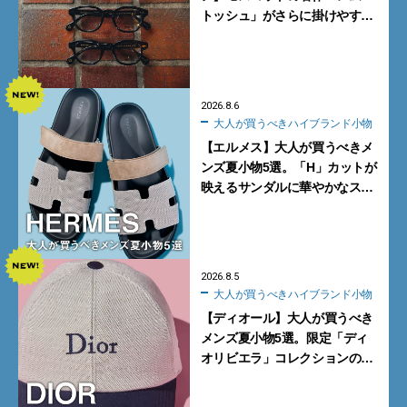
トッシュ」がさらに掛けやす
く。より多くの人にフィットす
る新モデルが秀逸すぎる
2026.8.6
大人が買うべきハイブランド小物
【エルメス】大人が買うべきメ
ンズ夏小物5選。「H」カットが
映えるサンダルに華やかなス
カーフ、旬のボートモカシンに
注目
2026.8.5
大人が買うべきハイブランド小物
【ディオール】大人が買うべき
メンズ夏小物5選。限定「ディ
オリビエラ」コレクションの
バッグ＆ローファー、キャップ
に注目