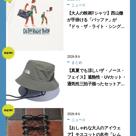
ニュース
【大人の映画Tシャツ】西山徹
が手掛ける「バッファ」が
『ドゥ・ザ・ライト・シング』
とコラボ！【8月8日発売】
2026.8.6
まとめ
【真夏でも涼しいザ・ノース・
フェイス】遮熱性・UVカット・
通気性三拍子揃ったセットアッ
プに大注目。酷暑対策に大人が
買うべき3選
2026.8.6
ニュース
【おしゃれな大人のアイウェ
ア】モスコットの名作「レム