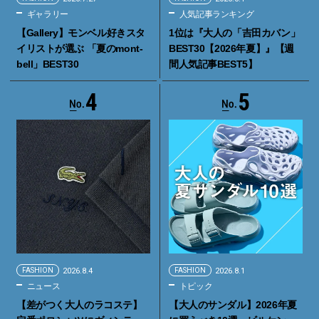
ギャラリー
人気記事ランキング
【Gallery】モンベル好きスタ
1位は『大人の「吉田カバン」
イリストが選ぶ 「夏のmont-
BEST30【2026年夏】』【週
bell」BEST30
間人気記事BEST5】
4
5
FASHION
2026.8.4
FASHION
2026.8.1
ニュース
トピック
【差がつく大人のラコステ】
【大人のサンダル】2026年夏