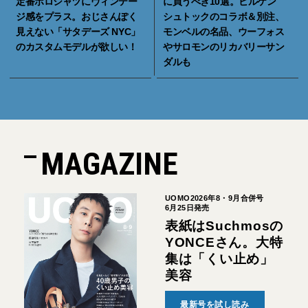
定番ポロシャツにヴィンテー
に買うべき10選。ビルケン
ジ感をプラス。おじさんぽく
シュトックのコラボ＆別注、
見えない「サタデーズ NYC」
モンベルの名品、ウーフォス
のカスタムモデルが欲しい！
やサロモンのリカバリーサン
ダルも
MAGAZINE
UOMO2026年8・9月合併号
6月25日発売
表紙はSuchmosの
YONCEさん。大特
集は「くい止め」
美容
最新号を試し読み