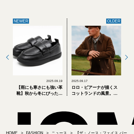
NEWER
OLDER
2025.09.19
2025.09.17
【雨にも寒さにも強い革
ロロ・ピアーナが描くス
靴】秋から冬にぴったり
コットランドの風景。乗
なローファーにスリッポ
馬文化から着想を得た
ン... フット・ザ・コーチ
「ロロ・ハイランド」カ
ャー新作「ソフトパッ
プセルコレクション
ド」が買い！
HOME
FASHION
ニュース
【ザ・ノース・フェイス パー