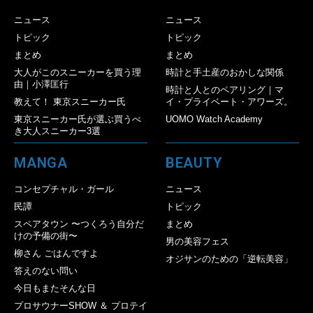
ニュース
ニュース
トピック
トピック
まとめ
まとめ
大人がこのスニーカーを買う理
時計と手土産のおかしな関係
由｜小澤匡行
時計と人とのペアリング｜マ
教えて！ 東京スニーカー氏
イ・プライベート・アワーズ。
東京スニーカー氏が選ぶ買うべ
UOMO Watch Academy
き大人スニーカー3選
MANGA
BEAUTY
コンセプチャル・ガール
ニュース
民譚
トピック
スペアタウン 〜つくろう自分だ
まとめ
けの予備の街〜
男の美容フェス
柳さん ごはんですよ
オジサンのための「逆転美容」
答えのない問い
今日もまたそんな日
プロサウナーSHOW ＆ プロテイ