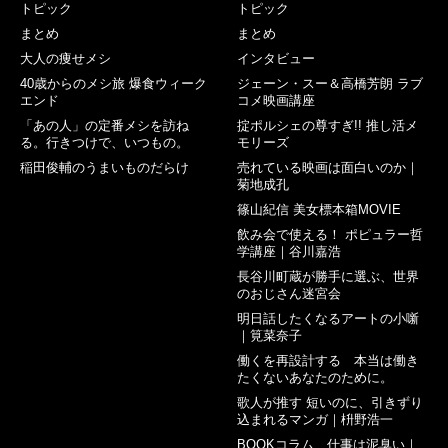
トピック
トピック
まとめ
まとめ
大人の痩せメシ
インタビュー
40歳からのメシ旅 爆食ウィーク
ジェーン・スー＆高橋芳朗 ラブ
エンド
コメ映画講座
「あの人」の定番メシを訪ね
掟ポルシェの尊すぎ!! 推し活メ
る。行きつけで、いつもの。
モリーズ
稲田俊輔のうまいものだらけ
売れている映画は面白いのか｜
菊地成孔
篠山紀信 美女標本箱MOVIE
飲み会で使える！ ポピュラー哲
学講座｜谷川嘉浩
長谷川町蔵が勝手に選ぶ、世界
のおじさん迷宮会
明日話したくなるアートの小噺
｜筧菜奈子
働くを再設計する 本当は働き
たくないあなたのために。
歌人が推す 短いのに、引きずり
込まれるマンガ｜枡野浩一
BOOKコラム 仕事は泥臭い｜