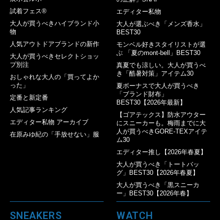
試着フェス®︎
エディター私物
大人が買うべきハイブランド小
大人が選ぶべき「メンズ香水」
物
BEST30
人気アウトドアブランドの新作
モンベル好きスタイリストが選
ぶ 「夏のmont-bell」BEST30
大人が買うべきセレクトショッ
プ別注
真夏でも涼しい。大人が買うべ
き「酷暑対策」アイテム30
おしゃれな大人の「買ってよか
った」
夏ボーナスで大人が買うべき
「ブランド財布」
定番と新定番
BEST30【2026年最新】
人気記事ランキング
【ゴアテックス】防水アウター
エディター私物 アーカイブ
にスニーカーも。梅雨までに大
人が買うべきGORE-TEXアイテ
在原みゆ紀の「手放せない」服
ム30
エディター推し【2026年春夏】
大人が買うべき「トートバッ
グ」BEST30【2026年春夏】
大人が買うべき「黒スニーカ
ー」BEST30【2026年春】
SNEAKERS
WATCH