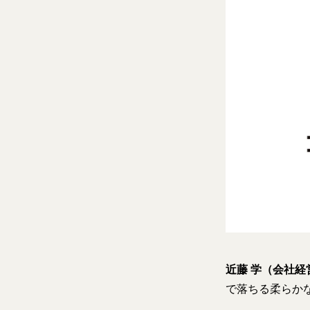
近藤 学（会社経
で落ちる柔らか