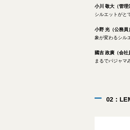
小川 敬大（管理
シルエットがと
小野 光（公務員
象が変わるシル
國吉 政廣（会社
まるでパジャマ
02：L