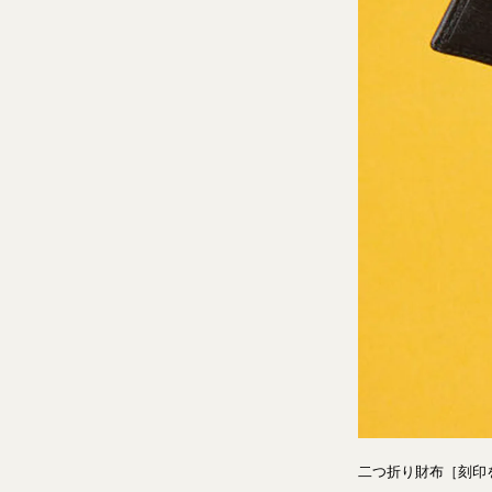
二つ折り財布［刻印を