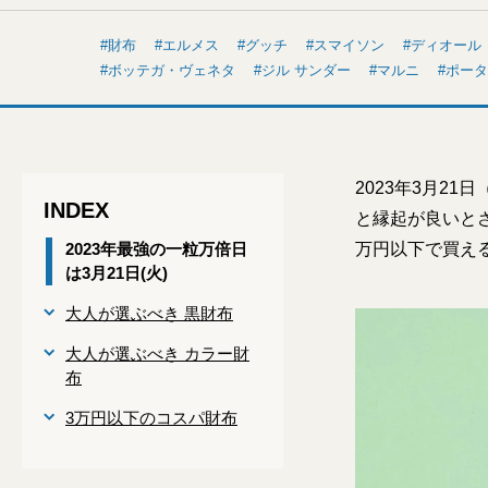
財布
エルメス
グッチ
スマイソン
ディオール
ボッテガ・ヴェネタ
ジル サンダー
マルニ
ポータ
2023年3月2
INDEX
と縁起が良いと
2023年最強の一粒万倍日
万円以下で買え
は3月21日(火)
大人が選ぶべき 黒財布
大人が選ぶべき カラー財
布
3万円以下のコスパ財布