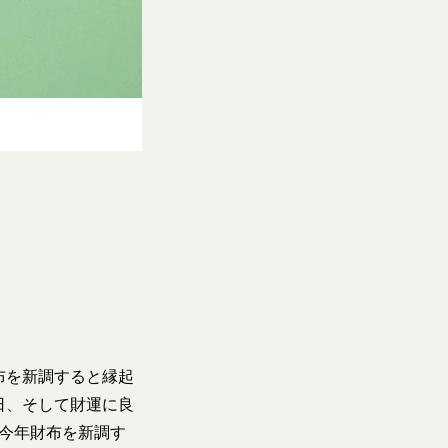
布を新調すると縁起
日、そして財運に良
。今年財布を新調す