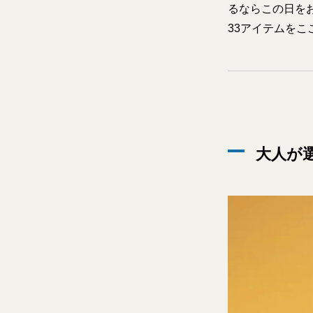
るならこの日を
33アイテムをこ
大人が