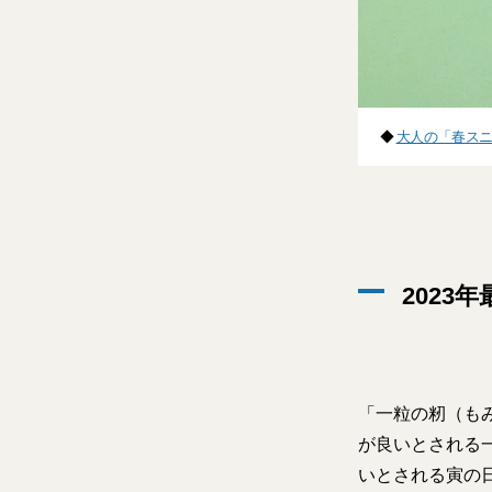
◆
大人の「春スニ
2023
「一粒の籾（も
が良いとされる
いとされる寅の日