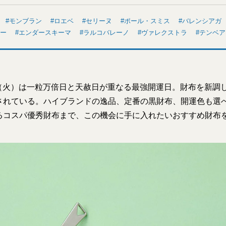
モンブラン
ロエベ
セリーヌ
ポール・スミス
バレンシアガ
ー
エンダースキーマ
ラルコバレーノ
ヴァレクストラ
テンベア
1日（火）は一粒万倍日と天赦日が重なる最強開運日。財布を新調
されている。ハイブランドの逸品、定番の黒財布、開運色も選
るコスパ優秀財布まで、この機会に手に入れたいおすすめ財布