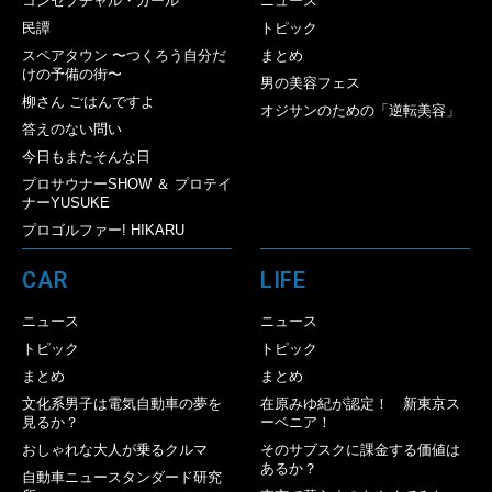
コンセプチャル・ガール
ニュース
民譚
トピック
スペアタウン 〜つくろう自分だ
まとめ
けの予備の街〜
男の美容フェス
柳さん ごはんですよ
オジサンのための「逆転美容」
答えのない問い
今日もまたそんな日
プロサウナーSHOW ＆ プロテイ
ナーYUSUKE
プロゴルファー! HIKARU
CAR
LIFE
ニュース
ニュース
トピック
トピック
まとめ
まとめ
文化系男子は電気自動車の夢を
在原みゆ紀が認定！ 新東京ス
見るか？
ーベニア！
おしゃれな大人が乗るクルマ
そのサブスクに課金する価値は
あるか？
自動車ニュースタンダード研究