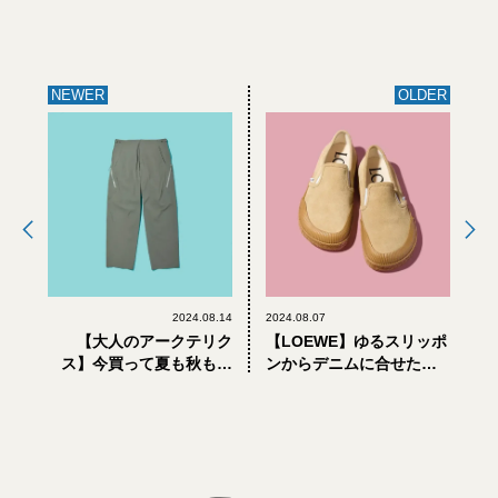
NEWER
OLDER
2024.08.14
2024.08.07
【大人のアークテリク
【LOEWE】ゆるスリッポ
ス】今買って夏も秋も快
ンからデニムに合せたい
適。最高峰ライン「ヴェ
チロリアンまで。大人が
イランス」で買うべきパ
「ロエベ」で買うべきシ
ンツ4選
ューズ3選