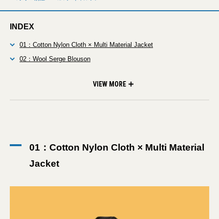
INDEX
01：Cotton Nylon Cloth × Multi Material Jacket
02：Wool Serge Blouson
03：Cotton Jersey Border Long Sleeve T-Shirt
04：Wool Serge Pants
05：Cotton Serge Cap
VIEW MORE
01：Cotton Nylon Cloth × Multi Material
Jacket