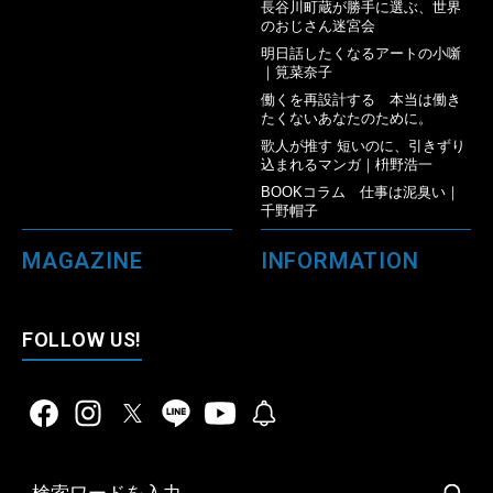
長谷川町蔵が勝手に選ぶ、世界
のおじさん迷宮会
明日話したくなるアートの小噺
｜筧菜奈子
働くを再設計する 本当は働き
たくないあなたのために。
歌人が推す 短いのに、引きずり
込まれるマンガ｜枡野浩一
BOOKコラム 仕事は泥臭い｜
千野帽子
MAGAZINE
INFORMATION
FOLLOW US!