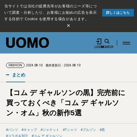
当サイトでは当社の提携先等がお客様のニーズ等につ
いて調査・分析したり、お客様にお勧めの広告を表示
詳しくはこちら
する目的で Cookie を使用する場合があります。
×
LOGIN
SEARCH
2024.08.10
最終更新日：2024.08.10
FASHION
まとめ
【コム デ ギャルソンの黒】完売前に
買っておくべき「コム デ ギャルソ
ン・オム」秋の新作5選
パンツ
キャップ
ジャケット
Tシャツ
ブルゾン
黒
コラボ＆別注
コム デ ギャルソン