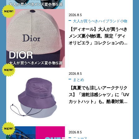
2026.8.5
大人が買うべきハイブランド小物
【ディオール】大人が買うべき
メンズ夏小物5選。限定「ディ
オリビエラ」コレクションの
バッグ＆ローファー、キャップ
に注目
2026.8.5
まとめ
【真夏でも涼しいアークテリク
ス】「速乾涼感シャツ」に「UV
カットハット」も。酷暑対策に
大人が買うべき4選
2026.8.5
ニュース