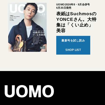
UOMO2026年8・9月合併号
6月25日発売
表紙はSuchmosの
YONCEさん。大特
集は「くい止め」
美容
最新号を試し読み
SHOP LIST