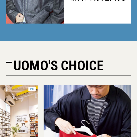
グ」と「エカル」の初コラボ全
5型に注目
UOMO'S CHOICE
PR