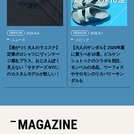
FASHION
2026.8.4
FASHION
2026.8.1
ニュース
トピック
【差がつく大人のラコステ】
【大人のサンダル】2026年夏
定番ポロシャツにヴィンテー
に買うべき10選。ビルケン
ジ感をプラス。おじさんぽく
シュトックのコラボ＆別注、
見えない「サタデーズ NYC」
モンベルの名品、ウーフォス
のカスタムモデルが欲しい！
やサロモンのリカバリーサン
ダルも
MAGAZINE