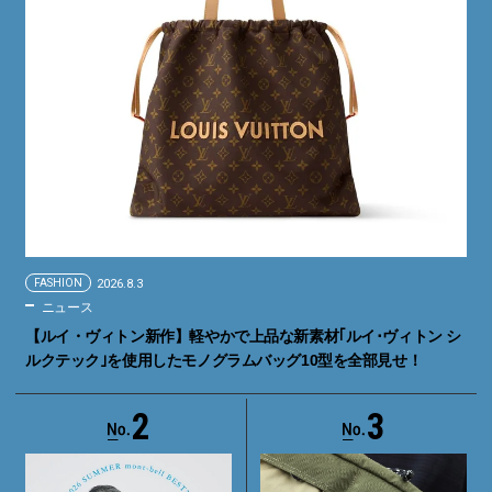
FASHION
2026.8.3
ニュース
【ルイ・ヴィトン新作】軽やかで上品な新素材｢ルイ･ヴィトン シ
ルクテック｣を使用したモノグラムバッグ10型を全部見せ！
2
3