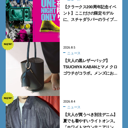
【クラークス200周年記念イベ
ント】ここだけの限定モデル
に、スチャダラパーのライブ
も。一夜限りの「CLARKS200
TOKYO」が原宿で開催
2026.8.5
ニュース
【大人の黒レザーバッグ】
TSUCHIYA KABANとマメ クロ
ゴウチがコラボ。メンズにおす
すめはアイコンバッグ
「Mayu」のラージサイズ
2026.8.4
ニュース
【大人が買うべき別注デニム】
夏でも着やすいライトオンス。
「ホワイトマウンテニアリン