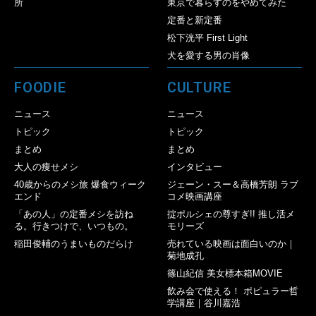
所
東京で暮らすのをやめてみた
定番と新定番
松下洸平 First Light
犬を愛する男の肖像
FOODIE
CULTURE
ニュース
ニュース
トピック
トピック
まとめ
まとめ
大人の痩せメシ
インタビュー
40歳からのメシ旅 爆食ウィーク
ジェーン・スー＆高橋芳朗 ラブ
エンド
コメ映画講座
「あの人」の定番メシを訪ね
掟ポルシェの尊すぎ!! 推し活メ
る。行きつけで、いつもの。
モリーズ
稲田俊輔のうまいものだらけ
売れている映画は面白いのか｜
菊地成孔
篠山紀信 美女標本箱MOVIE
飲み会で使える！ ポピュラー哲
学講座｜谷川嘉浩