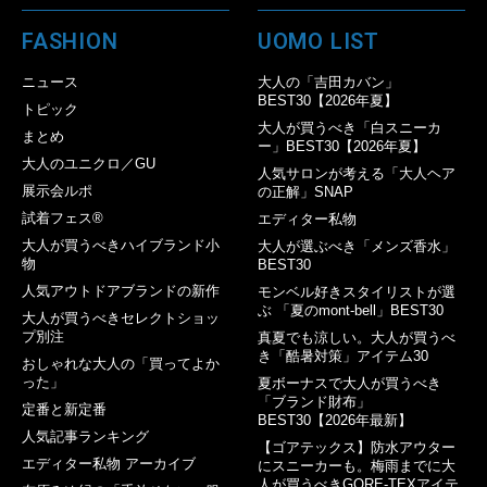
FASHION
UOMO LIST
ニュース
大人の「吉田カバン」
BEST30【2026年夏】
トピック
大人が買うべき「白スニーカ
まとめ
ー」BEST30【2026年夏】
大人のユニクロ／GU
人気サロンが考える「大人ヘア
展示会ルポ
の正解」SNAP
試着フェス®︎
エディター私物
大人が買うべきハイブランド小
大人が選ぶべき「メンズ香水」
物
BEST30
人気アウトドアブランドの新作
モンベル好きスタイリストが選
ぶ 「夏のmont-bell」BEST30
大人が買うべきセレクトショッ
プ別注
真夏でも涼しい。大人が買うべ
き「酷暑対策」アイテム30
おしゃれな大人の「買ってよか
った」
夏ボーナスで大人が買うべき
「ブランド財布」
定番と新定番
BEST30【2026年最新】
人気記事ランキング
【ゴアテックス】防水アウター
エディター私物 アーカイブ
にスニーカーも。梅雨までに大
人が買うべきGORE-TEXアイテ