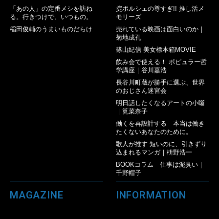
「あの人」の定番メシを訪ね
掟ポルシェの尊すぎ!! 推し活メ
る。行きつけで、いつもの。
モリーズ
稲田俊輔のうまいものだらけ
売れている映画は面白いのか｜
菊地成孔
篠山紀信 美女標本箱MOVIE
飲み会で使える！ ポピュラー哲
学講座｜谷川嘉浩
長谷川町蔵が勝手に選ぶ、世界
のおじさん迷宮会
明日話したくなるアートの小噺
｜筧菜奈子
働くを再設計する 本当は働き
たくないあなたのために。
歌人が推す 短いのに、引きずり
込まれるマンガ｜枡野浩一
BOOKコラム 仕事は泥臭い｜
千野帽子
MAGAZINE
INFORMATION