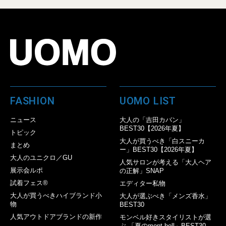
FASHION
UOMO LIST
ニュース
大人の「吉田カバン」
BEST30【2026年夏】
トピック
大人が買うべき「白スニーカ
まとめ
ー」BEST30【2026年夏】
大人のユニクロ／GU
人気サロンが考える「大人ヘア
展示会ルポ
の正解」SNAP
試着フェス®︎
エディター私物
大人が買うべきハイブランド小
大人が選ぶべき「メンズ香水」
物
BEST30
人気アウトドアブランドの新作
モンベル好きスタイリストが選
ぶ 「夏のmont-bell」BEST30