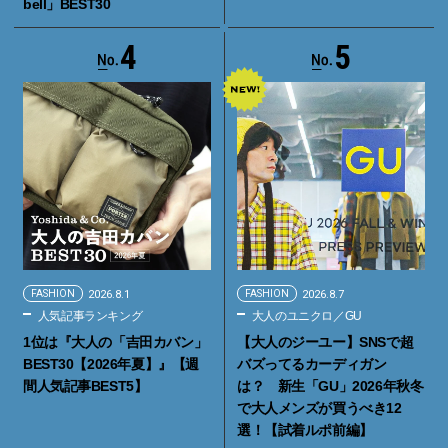
bell」BEST30
4
5
FASHION
2026.8.1
FASHION
2026.8.7
人気記事ランキング
大人のユニクロ／GU
1位は『大人の「吉田カバン」
【大人のジーユー】SNSで超
BEST30【2026年夏】』【週
バズってるカーディガン
間人気記事BEST5】
は？ 新生「GU」2026年秋冬
で大人メンズが買うべき12
選！【試着ルポ前編】