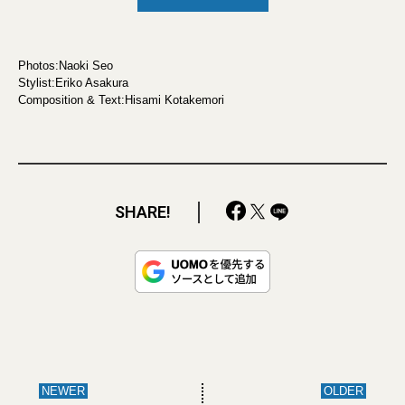
Photos:Naoki Seo
Stylist:Eriko Asakura
Composition & Text:Hisami Kotakemori
SHARE!
NEWER
OLDER