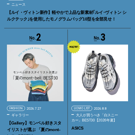
ニュース
【ルイ・ヴィトン新作】軽やかで上品な新素材｢ルイ･ヴィトン シ
ルクテック｣を使用したモノグラムバッグ10型を全部見せ！
2
3
FASHION
2026.7.27
UOMO LIST
2026.8.8
ギャラリー
大人が買うべき「白スニー
カー」BEST30【2026年夏】
【Gallery】モンベル好きスタ
ASICS
イリストが選ぶ 「夏のmont-