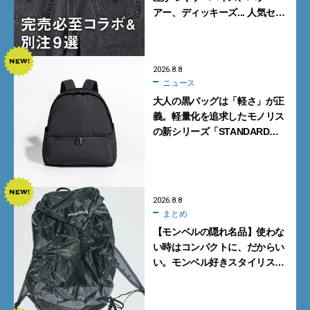
アー、ディッキーズ... 人気セレ
クトショップの自信作をチェッ
ク！
2026.8.8
ニュース
大人の黒バッグは「軽さ」が正
義。軽量化を追求したモノリス
の新シリーズ「STANDARD
Neutral」が快適すぎる！
2026.8.8
まとめ
【モンベルの隠れ名品】使わな
い時はコンパクトに、だからい
い。モンベル好きスタイリスト
がすすめる「たためるバッグ」
4選