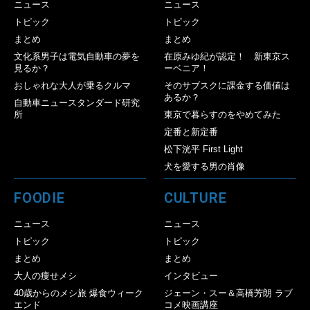
ニュース
ニュース
トピック
トピック
まとめ
まとめ
文化系男子は電気自動車の夢を
在原みゆ紀が認定！ 新東京ス
見るか？
ーベニア！
おしゃれな大人が乗るクルマ
そのサブスクに課金する価値は
あるか？
自動車ニュースタンダード研究
所
東京で暮らすのをやめてみた
定番と新定番
松下洸平 First Light
犬を愛する男の肖像
FOODIE
CULTURE
ニュース
ニュース
トピック
トピック
まとめ
まとめ
大人の痩せメシ
インタビュー
40歳からのメシ旅 爆食ウィーク
ジェーン・スー＆高橋芳朗 ラブ
エンド
コメ映画講座