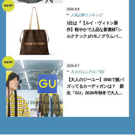
2026.8.8
人気記事ランキング
1位は『【ルイ・ヴィトン新
作】軽やかで上品な新素材｢シ
ルクテック｣のモノグラムバッ
グ10型を全部見せ』【週間人気
記事BEST5】
2026.8.7
大人のユニクロ／GU
【大人のジーユー】SNSで超バ
ズってるカーディガンは？ 新
生「GU」2026年秋冬で大人メ
ンズが買うべき12選！【試着ル
ポ前編】