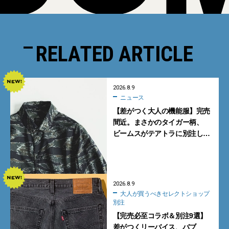
RELATED ARTICLE
2026.8.9
ニュース
【差がつく大人の機能服】完売
間近。まさかのタイガー柄、
ビームスがテアトラに別注した
シャツ＆パンツを狙い撃ち！
2026.8.9
大人が買うべきセレクトショップ
別注
【完売必至コラボ＆別注9選】
差がつくリーバイス、バブ