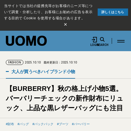
当サイトでは当社の提携先等がお客様のニーズ等につ
いて調査・分析したり、お客様にお勧めの広告を表示
詳しくはこちら
する目的で Cookie を使用する場合があります。
×
LOGIN
SEARCH
2025.10.10
最終更新日：2025.10.10
FASHION
大人が買うべきハイブランド小物
【BURBERRY】秋の格上げ小物5選。
バーバリーチェックの新作財布にリュ
ック、上品な黒レザーバッグにも注目
財布
バッグ
バックパック
ブーツ
バーバリー