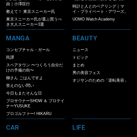
由｜小澤匡行
時計と人とのペアリング｜マ
教えて！ 東京スニーカー氏
イ・プライベート・アワーズ。
東京スニーカー氏が選ぶ買うべ
UOMO Watch Academy
き大人スニーカー3選
MANGA
BEAUTY
コンセプチャル・ガール
ニュース
民譚
トピック
スペアタウン 〜つくろう自分だ
まとめ
けの予備の街〜
男の美容フェス
柳さん ごはんですよ
オジサンのための「逆転美容」
答えのない問い
今日もまたそんな日
プロサウナーSHOW ＆ プロテイ
ナーYUSUKE
プロゴルファー! HIKARU
CAR
LIFE