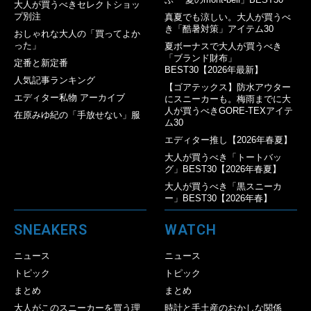
大人が買うべきセレクトショッ
プ別注
真夏でも涼しい。大人が買うべ
き「酷暑対策」アイテム30
おしゃれな大人の「買ってよか
った」
夏ボーナスで大人が買うべき
「ブランド財布」
定番と新定番
BEST30【2026年最新】
人気記事ランキング
【ゴアテックス】防水アウター
エディター私物 アーカイブ
にスニーカーも。梅雨までに大
人が買うべきGORE-TEXアイテ
在原みゆ紀の「手放せない」服
ム30
エディター推し【2026年春夏】
大人が買うべき「トートバッ
グ」BEST30【2026年春夏】
大人が買うべき「黒スニーカ
ー」BEST30【2026年春】
SNEAKERS
WATCH
ニュース
ニュース
トピック
トピック
まとめ
まとめ
大人がこのスニーカーを買う理
時計と手土産のおかしな関係