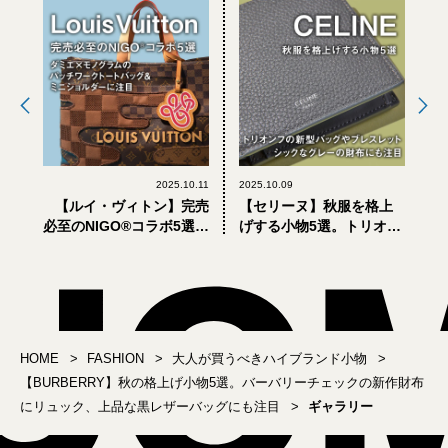
2025.10.11
2025.10.09
【ルイ・ヴィトン】完売
【セリーヌ】秋服を格上
必至のNIGO®コラボ5選。
げする小物5選。トリオン
ダミエ×モノグラムのパッ
フの新型バッグやブレス
チワークトートバッグ＆
レット、シックなグレー
ミニショルダーに注目
の財布にも注目
【LOUIS VUITTON】
HOME
FASHION
大人が買うべきハイブランド小物
【BURBERRY】秋の格上げ小物5選。バーバリーチェックの新作財布
にリュック、上品な黒レザーバッグにも注目
ギャラリー