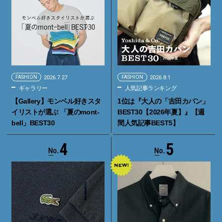
FASHION
2026.7.27
FASHION
2026.8.1
ギャラリー
人気記事ランキング
【Gallery】モンベル好きスタ
1位は『大人の「吉田カバン」
イリストが選ぶ 「夏のmont-
BEST30【2026年夏】』【週
bell」BEST30
間人気記事BEST5】
4
5