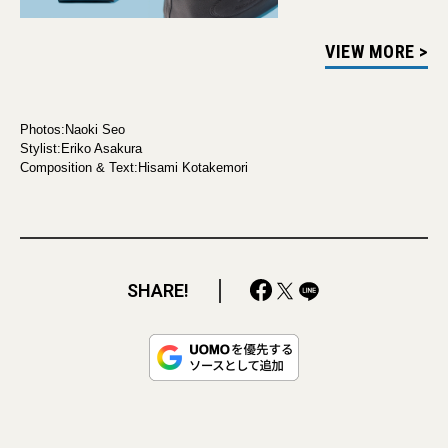
VIEW MORE >
Photos:Naoki Seo
Stylist:Eriko Asakura
Composition & Text:Hisami Kotakemori
SHARE!