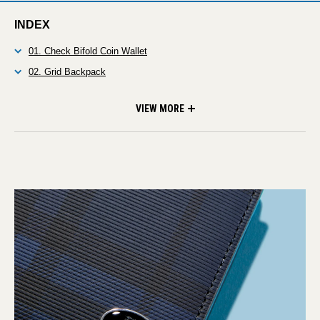
INDEX
01. Check Bifold Coin Wallet
02. Grid Backpack
03. Check Intarsia Leather Gloves
04. Small Highland Shoulder Bag
05. Leather Leisure Jodhpur Boots
VIEW MORE