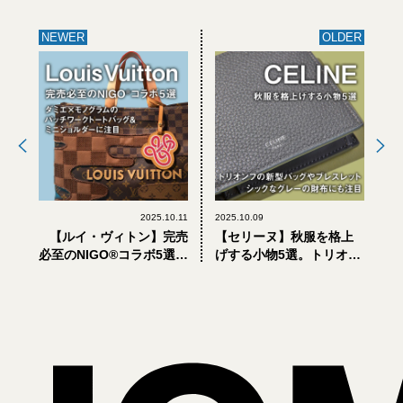
NEWER
OLDER
2025.10.11
2025.10.09
【ルイ・ヴィトン】完売
【セリーヌ】秋服を格上
必至のNIGO®コラボ5選。
げする小物5選。トリオン
ダミエ×モノグラムのパッ
フの新型バッグやブレス
チワークトートバッグ＆
レット、シックなグレー
ミニショルダーに注目
の財布にも注目
【LOUIS VUITTON】