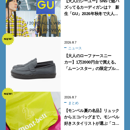
【大人のジーユー】SNSで超バ
ズってるカーディガンは？ 新
生「GU」2026年秋冬で大人メ
ンズが買うべき12選！【試着ル
ポ前編】
2026.8.7
ニュース
【大人のローファースニー
カー】1万2000円台で買える。
「ムーンスター」の限定ブルー
グレーを見逃すな
2026.8.7
まとめ
【モンベル夏の名品】リュック
からエコバッグまで。モンベル
好きスタイリストが選ぶ「コス
パも最高な超軽量バッグ」5選