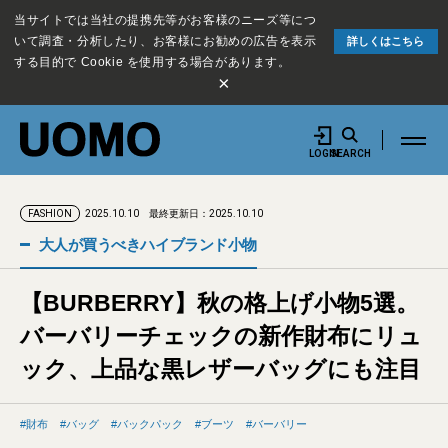
当サイトでは当社の提携先等がお客様のニーズ等につ
いて調査・分析したり、お客様にお勧めの広告を表示
詳しくはこちら
する目的で Cookie を使用する場合があります。
×
LOGIN
SEARCH
2025.10.10
最終更新日：2025.10.10
FASHION
大人が買うべきハイブランド小物
【BURBERRY】秋の格上げ小物5選。
バーバリーチェックの新作財布にリュ
ック、上品な黒レザーバッグにも注目
財布
バッグ
バックパック
ブーツ
バーバリー