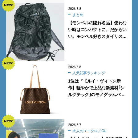
2026.8.8
まとめ
【モンベルの隠れ名品】使わな
い時はコンパクトに、だからい
い。モンベル好きスタイリスト
がすすめる「たためるバッグ」
4選
2026.8.8
人気記事ランキング
1位は『【ルイ・ヴィトン新
作】軽やかで上品な新素材｢シ
ルクテック｣のモノグラムバッ
グ10型を全部見せ』【週間人気
記事BEST5】
2026.8.7
大人のユニクロ／GU