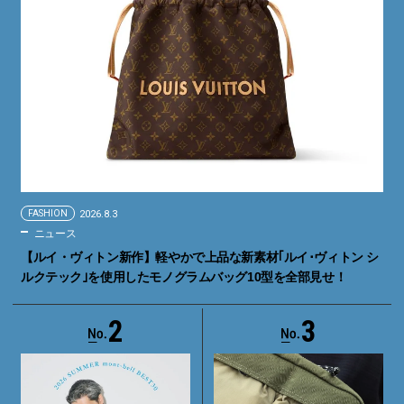
FASHION
2026.8.3
ニュース
【ルイ・ヴィトン新作】軽やかで上品な新素材｢ルイ･ヴィトン シ
ルクテック｣を使用したモノグラムバッグ10型を全部見せ！
2
3