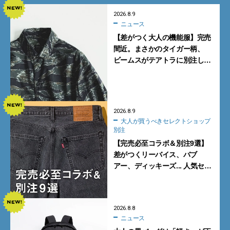
2026.8.9
ニュース
【差がつく大人の機能服】完売
間近。まさかのタイガー柄、
ビームスがテアトラに別注した
シャツ＆パンツを狙い撃ち！
2026.8.9
大人が買うべきセレクトショップ
別注
【完売必至コラボ＆別注9選】
差がつくリーバイス、バブ
アー、ディッキーズ... 人気セレ
クトショップの自信作をチェッ
ク！
2026.8.8
ニュース