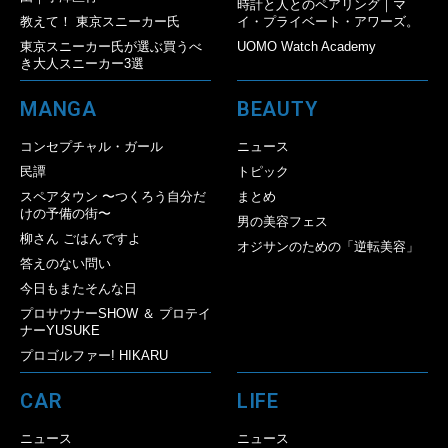
時計と人とのペアリング｜マ
教えて！ 東京スニーカー氏
イ・プライベート・アワーズ。
東京スニーカー氏が選ぶ買うべ
UOMO Watch Academy
き大人スニーカー3選
MANGA
BEAUTY
コンセプチャル・ガール
ニュース
民譚
トピック
スペアタウン 〜つくろう自分だ
まとめ
けの予備の街〜
男の美容フェス
柳さん ごはんですよ
オジサンのための「逆転美容」
答えのない問い
今日もまたそんな日
プロサウナーSHOW ＆ プロテイ
ナーYUSUKE
プロゴルファー! HIKARU
CAR
LIFE
ニュース
ニュース