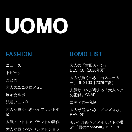
FASHION
UOMO LIST
ニュース
大人の「吉田カバン」
BEST30【2026年夏】
トピック
大人が買うべき「白スニーカ
まとめ
ー」BEST30【2026年夏】
大人のユニクロ／GU
人気サロンが考える「大人ヘア
展示会ルポ
の正解」SNAP
試着フェス®︎
エディター私物
大人が買うべきハイブランド小
大人が選ぶべき「メンズ香水」
物
BEST30
人気アウトドアブランドの新作
モンベル好きスタイリストが選
ぶ 「夏のmont-bell」BEST30
大人が買うべきセレクトショッ