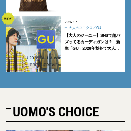
記事BEST5】
2026.8.7
大人のユニクロ／GU
【大人のジーユー】SNSで超バ
ズってるカーディガンは？ 新
生「GU」2026年秋冬で大人メ
ンズが買うべき12選！【試着ル
ポ前編】
UOMO'S CHOICE