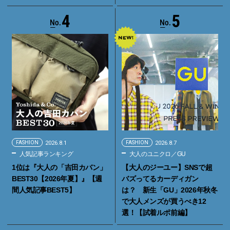
4
5
FASHION
2026.8.1
FASHION
2026.8.7
人気記事ランキング
大人のユニクロ／GU
1位は『大人の「吉田カバン」
【大人のジーユー】SNSで超
BEST30【2026年夏】』【週
バズってるカーディガン
間人気記事BEST5】
は？ 新生「GU」2026年秋冬
で大人メンズが買うべき12
選！【試着ルポ前編】