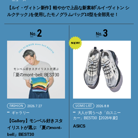
【ルイ・ヴィトン新作】軽やかで上品な新素材｢ルイ･ヴィトン シ
ルクテック｣を使用したモノグラムバッグ10型を全部見せ！
2
3
FASHION
2026.7.27
UOMO LIST
2026.8.8
ギャラリー
大人が買うべき「白スニー
カー」BEST30【2026年夏】
【Gallery】モンベル好きスタ
ASICS
イリストが選ぶ 「夏のmont-
bell」BEST30