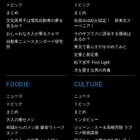
トピック
トピック
まとめ
まとめ
文化系男子は電気自動車の夢を
在原みゆ紀が認定！ 新東京ス
見るか？
ーベニア！
おしゃれな大人が乗るクルマ
そのサブスクに課金する価値は
あるか？
自動車ニュースタンダード研究
所
東京で暮らすのをやめてみた
定番と新定番
松下洸平 First Light
犬を愛する男の肖像
FOODIE
CULTURE
ニュース
ニュース
トピック
トピック
まとめ
まとめ
大人の痩せメシ
インタビュー
40歳からのメシ旅 爆食ウィーク
ジェーン・スー＆高橋芳朗 ラブ
エンド
コメ映画講座