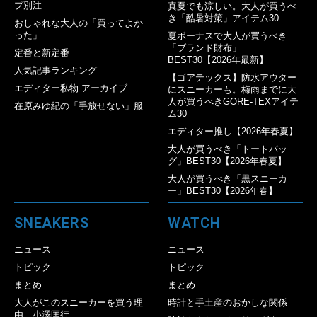
プ別注
真夏でも涼しい。大人が買うべ
き「酷暑対策」アイテム30
おしゃれな大人の「買ってよか
った」
夏ボーナスで大人が買うべき
「ブランド財布」
定番と新定番
BEST30【2026年最新】
人気記事ランキング
【ゴアテックス】防水アウター
エディター私物 アーカイブ
にスニーカーも。梅雨までに大
人が買うべきGORE-TEXアイテ
在原みゆ紀の「手放せない」服
ム30
エディター推し【2026年春夏】
大人が買うべき「トートバッ
グ」BEST30【2026年春夏】
大人が買うべき「黒スニーカ
ー」BEST30【2026年春】
SNEAKERS
WATCH
ニュース
ニュース
トピック
トピック
まとめ
まとめ
大人がこのスニーカーを買う理
時計と手土産のおかしな関係
由｜小澤匡行