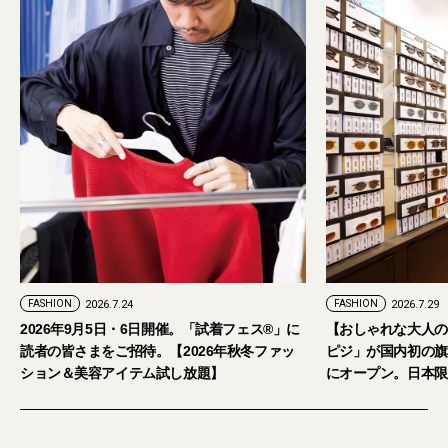
PR
FASHION
2026.7.29
。「試着フェス®︎」に
【おしゃれな大人のアイウェア】パリ発「イジ
026年秋冬ファッ
ピジ」が国内初の旗艦店をキャットストリート
放題】
にオープン。日本限定サングラスも登場