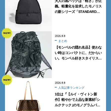
大人の黒バッグは「軽さ」が正
義。軽量化を追求したモノリス
の新シリーズ「STANDARD
Neutral」が快適すぎる！
2026.8.8
まとめ
【モンベルの隠れ名品】使わな
い時はコンパクトに、だからい
い。モンベル好きスタイリスト
がすすめる「たためるバッグ」
4選
2026.8.8
人気記事ランキング
1位は『【ルイ・ヴィトン新
作】軽やかで上品な新素材｢シ
ルクテック｣のモノグラムバッ
グ10型を全部見せ』【週間人気