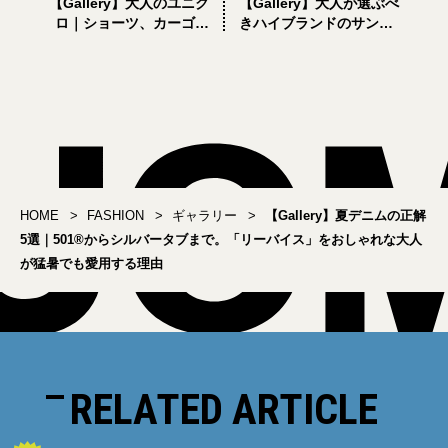
【Gallery】大人のユニク
【Gallery】大人が選ぶべ
ロ｜ショーツ、カーゴパ
きハイブランドのサンダ
ンツ… 夏のメンズ着こな
ル6選｜セリーヌ、ボッテ
し正解9選
ガ・ヴェネタ… 2023年最
新アイテム
HOME
FASHION
ギャラリー
【Gallery】夏デニムの正解
5選｜501®︎からシルバータブまで。「リーバイス」をおしゃれな大人
が猛暑でも愛用する理由
RELATED ARTICLE