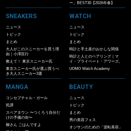
ー」BEST30【2026年春】
SNEAKERS
WATCH
ニュース
ニュース
トピック
トピック
まとめ
まとめ
大人がこのスニーカーを買う理
時計と手土産のおかしな関係
由｜小澤匡行
時計と人とのペアリング｜マ
教えて！ 東京スニーカー氏
イ・プライベート・アワーズ。
東京スニーカー氏が選ぶ買うべ
UOMO Watch Academy
き大人スニーカー3選
MANGA
BEAUTY
コンセプチャル・ガール
ニュース
民譚
トピック
スペアタウン 〜つくろう自分だ
まとめ
けの予備の街〜
男の美容フェス
柳さん ごはんですよ
オジサンのための「逆転美容」