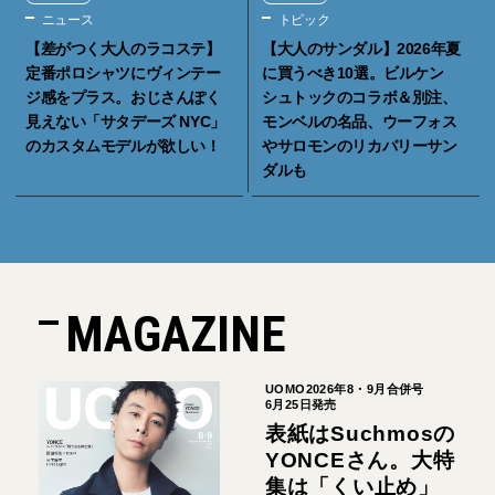
ニュース
トピック
【差がつく大人のラコステ】
【大人のサンダル】2026年夏
定番ポロシャツにヴィンテー
に買うべき10選。ビルケン
ジ感をプラス。おじさんぽく
シュトックのコラボ＆別注、
見えない「サタデーズ NYC」
モンベルの名品、ウーフォス
のカスタムモデルが欲しい！
やサロモンのリカバリーサン
ダルも
MAGAZINE
UOMO2026年8・9月合併号
6月25日発売
表紙はSuchmosの
YONCEさん。大特
集は「くい止め」