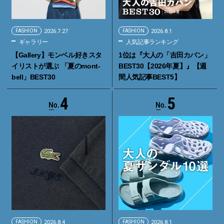
FASHION
2026.7.27
FASHION
2026.8.1
ギャラリー
人気記事ランキング
【Gallery】モンベル好きスタ
1位は『大人の「吉田カバン」
イリストが選ぶ 「夏のmont-
BEST30【2026年夏】』【週
bell」BEST30
間人気記事BEST5】
4
5
FASHION
2026.8.4
FASHION
2026.8.1