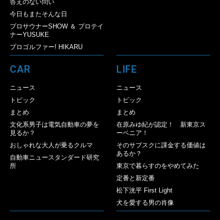
答えのない問い
今日もまたそんな日
プロサウナーSHOW ＆ プロテイ
ナーYUSUKE
プロゴルファー! HIKARU
CAR
LIFE
ニュース
ニュース
トピック
トピック
まとめ
まとめ
文化系男子は電気自動車の夢を
在原みゆ紀が認定！ 新東京ス
見るか？
ーベニア！
おしゃれな大人が乗るクルマ
そのサブスクに課金する価値は
あるか？
自動車ニュースタンダード研究
所
東京で暮らすのをやめてみた
定番と新定番
松下洸平 First Light
犬を愛する男の肖像