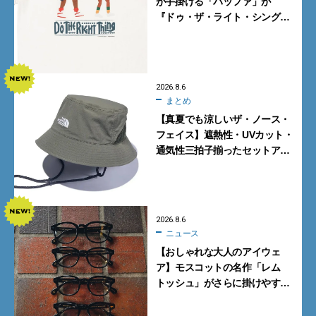
が手掛ける「バッファ」が
『ドゥ・ザ・ライト・シング』
とコラボ！【8月8日発売】
2026.8.6
まとめ
【真夏でも涼しいザ・ノース・
フェイス】遮熱性・UVカット・
通気性三拍子揃ったセットアッ
プに大注目。酷暑対策に大人が
買うべき3選
2026.8.6
ニュース
【おしゃれな大人のアイウェ
ア】モスコットの名作「レム
トッシュ」がさらに掛けやす
く。より多くの人にフィットす
る新モデルが秀逸すぎる