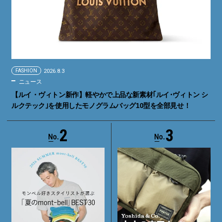
FASHION
2026.8.3
ニュース
【ルイ・ヴィトン新作】軽やかで上品な新素材｢ルイ･ヴィトン シ
ルクテック｣を使用したモノグラムバッグ10型を全部見せ！
2
3