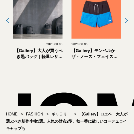
2023.08.06
2023.08.05
【Gallery】大人が買うべ
【Gallery】モンベルか
き黒バッグ｜軽量レザー
ザ・ノース・フェイスか
だから夏でも快適。「フ
｜猛暑を乗り切る。大人
ァーロ」のバックパック
が選ぶべき「優秀ショー
とミニバッグ
ツ」4選
HOME
FASHION
ギャラリー
【Gallery】ロエベ｜大人が
選ぶべき新作小物5選。人気の財布2型、秋一番に欲しいコーデュロイ
キャップも