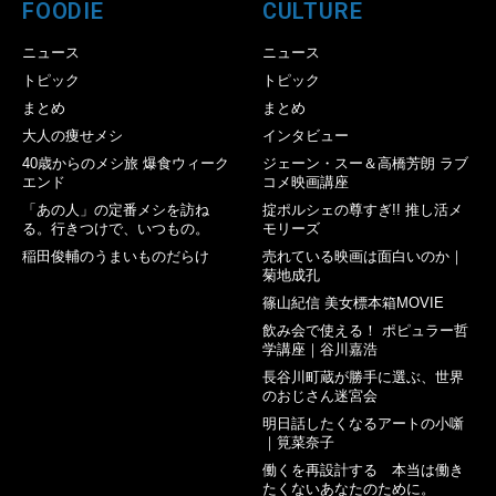
FOODIE
CULTURE
ニュース
ニュース
トピック
トピック
まとめ
まとめ
大人の痩せメシ
インタビュー
40歳からのメシ旅 爆食ウィーク
ジェーン・スー＆高橋芳朗 ラブ
エンド
コメ映画講座
「あの人」の定番メシを訪ね
掟ポルシェの尊すぎ!! 推し活メ
る。行きつけで、いつもの。
モリーズ
稲田俊輔のうまいものだらけ
売れている映画は面白いのか｜
菊地成孔
篠山紀信 美女標本箱MOVIE
飲み会で使える！ ポピュラー哲
学講座｜谷川嘉浩
長谷川町蔵が勝手に選ぶ、世界
のおじさん迷宮会
明日話したくなるアートの小噺
｜筧菜奈子
働くを再設計する 本当は働き
たくないあなたのために。