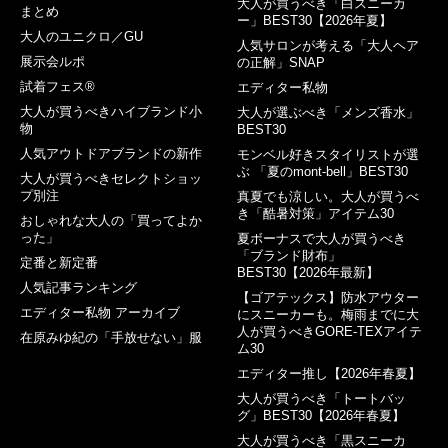
大人が買うべき「白スニーカ
まとめ
ー」BEST30【2026年夏】
大人のユニクロ／GU
人気サロンが考える「大人ヘア
展示会ルポ
の正解」SNAP
試着フェス®︎
エディター私物
大人が買うべきハイブランド小
大人が選ぶべき「メンズ香水」
物
BEST30
人気アウトドアブランドの新作
モンベル好きスタイリストが選
ぶ 「夏のmont-bell」BEST30
大人が買うべきセレクトショッ
プ別注
真夏でも涼しい。大人が買うべ
き「酷暑対策」アイテム30
おしゃれな大人の「買ってよか
った」
夏ボーナスで大人が買うべき
「ブランド財布」
定番と新定番
BEST30【2026年最新】
人気記事ランキング
【ゴアテックス】防水アウター
エディター私物 アーカイブ
にスニーカーも。梅雨までに大
人が買うべきGORE-TEXアイテ
在原みゆ紀の「手放せない」服
ム30
エディター推し【2026年春夏】
大人が買うべき「トートバッ
グ」BEST30【2026年春夏】
大人が買うべき「黒スニーカ