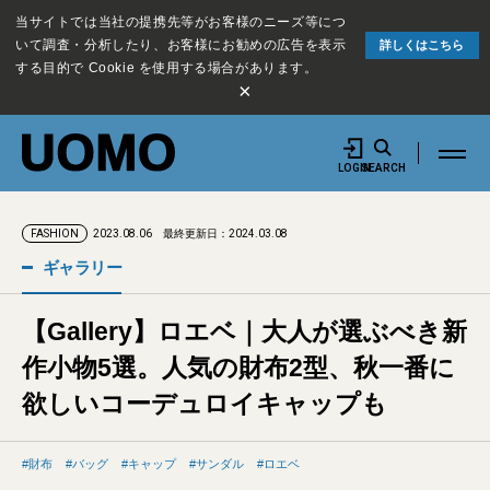
当サイトでは当社の提携先等がお客様のニーズ等につ
いて調査・分析したり、お客様にお勧めの広告を表示
詳しくはこちら
する目的で Cookie を使用する場合があります。
×
LOGIN
SEARCH
2023.08.06
最終更新日：2024.03.08
FASHION
ギャラリー
【Gallery】ロエベ｜大人が選ぶべき新
作小物5選。人気の財布2型、秋一番に
欲しいコーデュロイキャップも
財布
バッグ
キャップ
サンダル
ロエベ