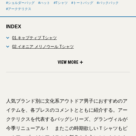
ショルダーバッグ
ハット
Tシャツ
トートバッグ
バックパック
アークテリクス
INDEX
01.キャプティブ Tシャツ
02.イオニア メリノウール Tシャツ
03.シンソラ ハット – カラーブロック
04.グランヴィル 25 バックパック
05.グランヴィル ショルダーバッグ
06.グランヴィル 30 キャリーオール バッグ
VIEW MORE
人気ブランド別に文化系アウトドア男子におすすめのア
イテムを、各プレスのコメントとともに紹介する。アー
クテリクスを代表するバッグシリーズ、グランヴィルが
今季リニューアル！ またこの時期欲しいＴシャツもピ