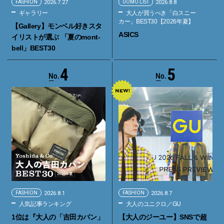
FASHION
2026.7.27
UOMO LIST
2026.8.8
ギャラリー
大人が買うべき「白スニー
カー」BEST30【2026年夏】
【Gallery】モンベル好きスタ
ASICS
イリストが選ぶ 「夏のmont-
bell」BEST30
4
5
FASHION
2026.8.1
FASHION
2026.8.7
人気記事ランキング
大人のユニクロ／GU
1位は『大人の「吉田カバン」
【大人のジーユー】SNSで超