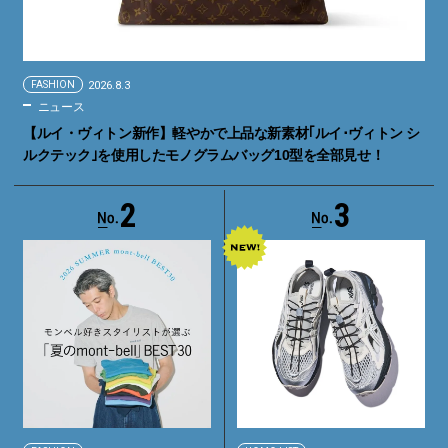
FASHION
2026.8.3
ニュース
【ルイ・ヴィトン新作】軽やかで上品な新素材｢ルイ･ヴィトン シ
ルクテック｣を使用したモノグラムバッグ10型を全部見せ！
2
3