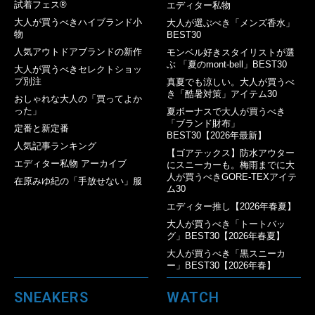
試着フェス®︎
エディター私物
大人が買うべきハイブランド小
大人が選ぶべき「メンズ香水」
物
BEST30
人気アウトドアブランドの新作
モンベル好きスタイリストが選
ぶ 「夏のmont-bell」BEST30
大人が買うべきセレクトショッ
プ別注
真夏でも涼しい。大人が買うべ
き「酷暑対策」アイテム30
おしゃれな大人の「買ってよか
った」
夏ボーナスで大人が買うべき
「ブランド財布」
定番と新定番
BEST30【2026年最新】
人気記事ランキング
【ゴアテックス】防水アウター
エディター私物 アーカイブ
にスニーカーも。梅雨までに大
人が買うべきGORE-TEXアイテ
在原みゆ紀の「手放せない」服
ム30
エディター推し【2026年春夏】
大人が買うべき「トートバッ
グ」BEST30【2026年春夏】
大人が買うべき「黒スニーカ
ー」BEST30【2026年春】
SNEAKERS
WATCH