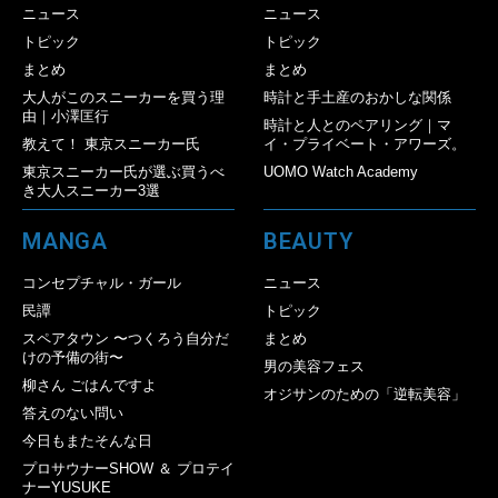
ニュース
ニュース
トピック
トピック
まとめ
まとめ
大人がこのスニーカーを買う理
時計と手土産のおかしな関係
由｜小澤匡行
時計と人とのペアリング｜マ
教えて！ 東京スニーカー氏
イ・プライベート・アワーズ。
東京スニーカー氏が選ぶ買うべ
UOMO Watch Academy
き大人スニーカー3選
MANGA
BEAUTY
コンセプチャル・ガール
ニュース
民譚
トピック
スペアタウン 〜つくろう自分だ
まとめ
けの予備の街〜
男の美容フェス
柳さん ごはんですよ
オジサンのための「逆転美容」
答えのない問い
今日もまたそんな日
プロサウナーSHOW ＆ プロテイ
ナーYUSUKE