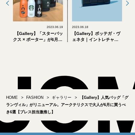
2023.06.19
2023.06.18
【Gallery】「スターバッ
【Gallery】ボッテガ・ヴ
クス × ポーター」が6月21
ェネタ｜イントレチャー
日(水)発売。即完売必至の
トのバッグ＆財布に、白
バッグとボトルを全部見
スニーカーも。大人が選
てきた！
ぶべき新作小物5選
HOME
FASHION
ギャラリー
【Gallery】人気バッグ「グ
ランヴィル」がリニューアル。アークテリクスで大人が6月に買うべ
き6選【プレス担当激推し】