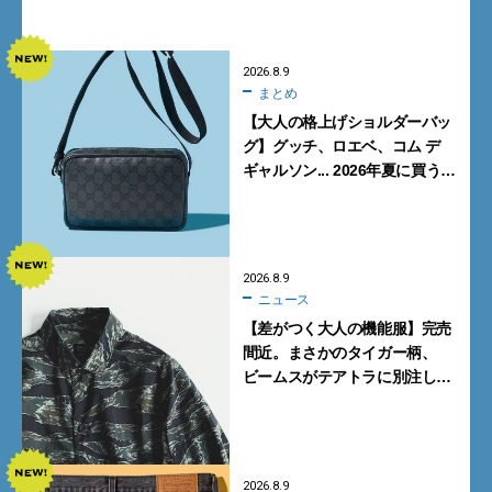
【FENDI】
2026.8.9
まとめ
【大人の格上げショルダーバッ
グ】グッチ、ロエベ、コム デ
ギャルソン... 2026年夏に買うべ
き新作5選
2026.8.9
ニュース
【差がつく大人の機能服】完売
間近。まさかのタイガー柄、
ビームスがテアトラに別注した
シャツ＆パンツを狙い撃ち！
2026.8.9