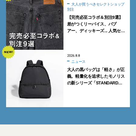
大人が買うべきセレクトショップ
別注
【完売必至コラボ＆別注9選】
差がつくリーバイス、バブ
アー、ディッキーズ... 人気セレ
クトショップの自信作をチェッ
ク！
2026.8.8
ニュース
大人の黒バッグは「軽さ」が正
義。軽量化を追求したモノリス
の新シリーズ「STANDARD
Neutral」が快適すぎる！