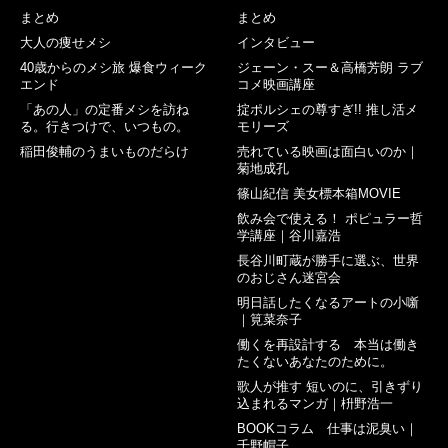
まとめ
まとめ
大人の痩せメシ
インタビュー
40歳からのメシ旅 爆食ウィーク
ジェーン・スー＆高橋芳朗 ラブ
エンド
コメ映画講座
「あの人」の定番メシを訪ね
掟ポルシェの尊すぎ!! 推し活メ
る。行きつけで、いつもの。
モリーズ
稲田俊輔のうまいものだらけ
売れている映画は面白いのか｜
菊地成孔
篠山紀信 美女標本箱MOVIE
飲み会で使える！ ポピュラー哲
学講座｜谷川嘉浩
長谷川町蔵が勝手に選ぶ、世界
のおじさん迷宮会
明日話したくなるアートの小噺
｜筧菜奈子
働くを再設計する 本当は働き
たくないあなたのために。
歌人が推す 短いのに、引きずり
込まれるマンガ｜枡野浩一
BOOKコラム 仕事は泥臭い｜
千野帽子