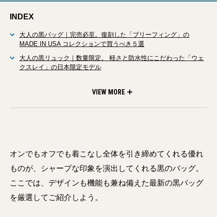
INDEX
大人の黒バッグ｜完売必至。復刻した「ブリーフィング」の
MADE IN USA コレクションで買うべき５選
大人の黒リュック｜数量限定。 軽さと防水性にこだわった「ウェ
クスレイ」の日本限定モデル
差がつく大人のポーター】 N.ハリウッド テストプロダクト エク
スチェンジサービス との新作コラボヘルメットバッグ
VIEW MORE
オンでもオフでも着こなし全体を引き締めてくれる優れ
ものが、シャープな印象を演出してくれる黒のバッグ。
ここでは、デザインも機能も兼ね備えた最新の黒バッグ
を厳選してご紹介しよう。