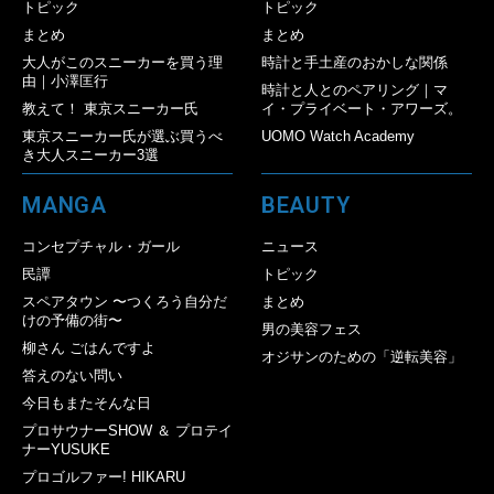
トピック
トピック
まとめ
まとめ
大人がこのスニーカーを買う理
時計と手土産のおかしな関係
由｜小澤匡行
時計と人とのペアリング｜マ
教えて！ 東京スニーカー氏
イ・プライベート・アワーズ。
東京スニーカー氏が選ぶ買うべ
UOMO Watch Academy
き大人スニーカー3選
MANGA
BEAUTY
コンセプチャル・ガール
ニュース
民譚
トピック
スペアタウン 〜つくろう自分だ
まとめ
けの予備の街〜
男の美容フェス
柳さん ごはんですよ
オジサンのための「逆転美容」
答えのない問い
今日もまたそんな日
プロサウナーSHOW ＆ プロテイ
ナーYUSUKE
プロゴルファー! HIKARU