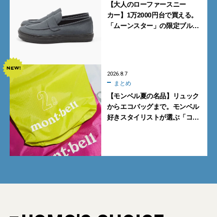
【大人のローファースニー
カー】1万2000円台で買える。
「ムーンスター」の限定ブルー
グレーを見逃すな
2026.8.7
まとめ
【モンベル夏の名品】リュック
からエコバッグまで。モンベル
好きスタイリストが選ぶ「コス
パも最高な超軽量バッグ」5選