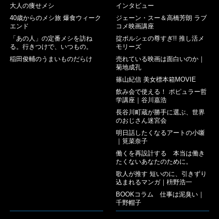
大人の痩せメシ
インタビュー
40歳からのメシ旅 爆食ウィーク
ジェーン・スー＆高橋芳朗 ラブ
エンド
コメ映画講座
「あの人」の定番メシを訪ね
掟ポルシェの尊すぎ!! 推し活メ
る。行きつけで、いつもの。
モリーズ
稲田俊輔のうまいものだらけ
売れている映画は面白いのか｜
菊地成孔
篠山紀信 美女標本箱MOVIE
飲み会で使える！ ポピュラー哲
学講座｜谷川嘉浩
長谷川町蔵が勝手に選ぶ、世界
のおじさん迷宮会
明日話したくなるアートの小噺
｜筧菜奈子
働くを再設計する 本当は働き
たくないあなたのために。
歌人が推す 短いのに、引きずり
込まれるマンガ｜枡野浩一
BOOKコラム 仕事は泥臭い｜
千野帽子