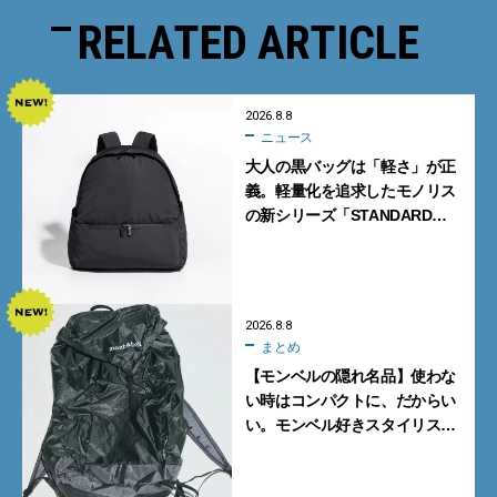
RELATED ARTICLE
2026.8.8
ニュース
大人の黒バッグは「軽さ」が正
義。軽量化を追求したモノリス
の新シリーズ「STANDARD
Neutral」が快適すぎる！
2026.8.8
まとめ
【モンベルの隠れ名品】使わな
い時はコンパクトに、だからい
い。モンベル好きスタイリスト
がすすめる「たためるバッグ」
4選