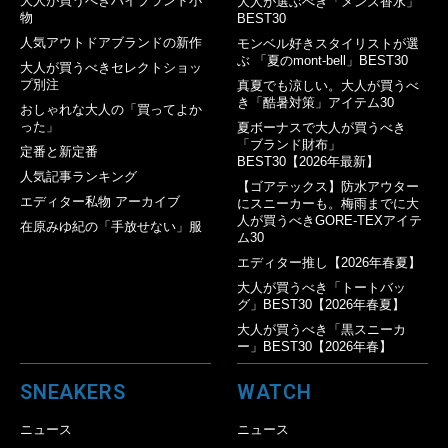
大人が買うべきハイブランド小
大人が選ぶべき「メンズ香水」
物
BEST30
人気アウトドアブランドの新作
モンベル好きスタイリストが選
ぶ 「夏のmont-bell」BEST30
大人が買うべきセレクトショッ
プ別注
真夏でも涼しい。大人が買うべ
き「酷暑対策」アイテム30
おしゃれな大人の「買ってよか
った」
夏ボーナスで大人が買うべき
「ブランド財布」
定番と新定番
BEST30【2026年最新】
人気記事ランキング
【ゴアテックス】防水アウター
エディター私物 アーカイブ
にスニーカーも。梅雨までに大
人が買うべきGORE-TEXアイテ
在原みゆ紀の「手放せない」服
ム30
エディター推し【2026年春夏】
大人が買うべき「トートバッ
グ」BEST30【2026年春夏】
大人が買うべき「黒スニーカ
ー」BEST30【2026年春】
SNEAKERS
WATCH
ニュース
ニュース