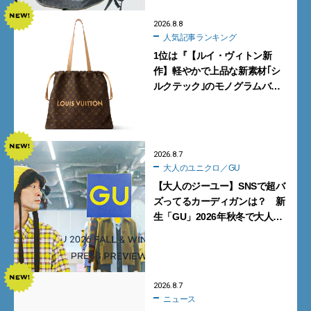
2026.8.8
人気記事ランキング
1位は『【ルイ・ヴィトン新
作】軽やかで上品な新素材｢シ
ルクテック｣のモノグラムバッ
グ10型を全部見せ』【週間人気
記事BEST5】
2026.8.7
大人のユニクロ／GU
【大人のジーユー】SNSで超バ
ズってるカーディガンは？ 新
生「GU」2026年秋冬で大人メ
ンズが買うべき12選！【試着ル
ポ前編】
2026.8.7
ニュース