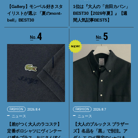
【Gallery】モンベル好きスタ
1位は『大人の「吉田カバン」
イリストが選ぶ 「夏のmont-
BEST30【2026年夏】』【週
bell」BEST30
間人気記事BEST5】
4
5
FASHION
2026.8.4
FASHION
2026.8.7
ニュース
ニュース
【差がつく大人のラコステ】
【大人のブルックス ブラザー
定番ポロシャツにヴィンテー
ズ】名品を「黒」で別注。ア
ジ感をプラス。おじさんぽく
ダム エ ロペ限定のシャツ＆