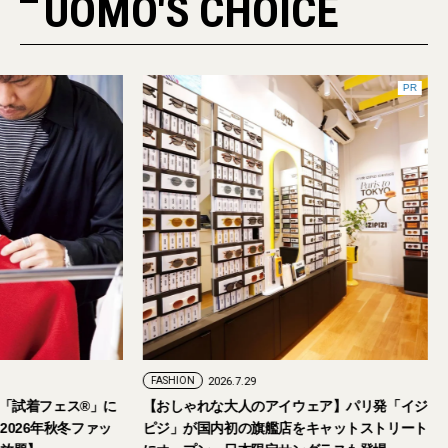
UOMO'S CHOICE
PR
FASHION
2026.7.29
。「試着フェス®︎」に
【おしゃれな大人のアイウェア】パリ発「イジ
026年秋冬ファッ
ピジ」が国内初の旗艦店をキャットストリート