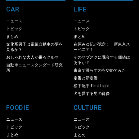
CAR
LIFE
ニュース
ニュース
トピック
トピック
まとめ
まとめ
文化系男子は電気自動車の夢を
在原みゆ紀が認定！ 新東京ス
見るか？
ーベニア！
おしゃれな大人が乗るクルマ
そのサブスクに課金する価値は
あるか？
自動車ニュースタンダード研究
所
東京で暮らすのをやめてみた
定番と新定番
松下洸平 First Light
犬を愛する男の肖像
FOODIE
CULTURE
ニュース
ニュース
トピック
トピック
まとめ
まとめ