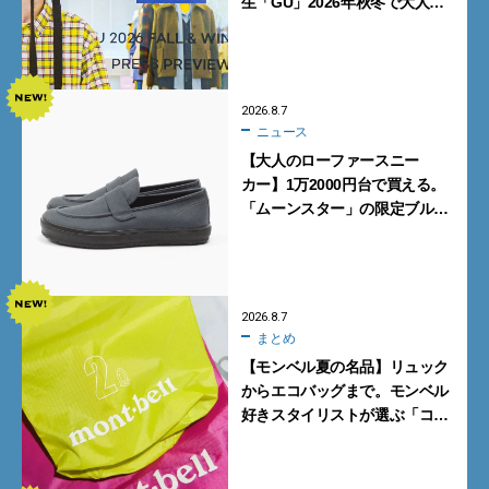
生「GU」2026年秋冬で大人メ
ンズが買うべき12選！【試着ル
ポ前編】
2026.8.7
ニュース
【大人のローファースニー
カー】1万2000円台で買える。
「ムーンスター」の限定ブルー
グレーを見逃すな
2026.8.7
まとめ
【モンベル夏の名品】リュック
からエコバッグまで。モンベル
好きスタイリストが選ぶ「コス
パも最高な超軽量バッグ」5選