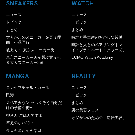
SNEAKERS
WATCH
ニュース
ニュース
トピック
トピック
まとめ
まとめ
大人がこのスニーカーを買う理
時計と手土産のおかしな関係
由｜小澤匡行
時計と人とのペアリング｜マ
教えて！ 東京スニーカー氏
イ・プライベート・アワーズ。
東京スニーカー氏が選ぶ買うべ
UOMO Watch Academy
き大人スニーカー3選
MANGA
BEAUTY
コンセプチャル・ガール
ニュース
民譚
トピック
スペアタウン 〜つくろう自分だ
まとめ
けの予備の街〜
男の美容フェス
柳さん ごはんですよ
オジサンのための「逆転美容」
答えのない問い
今日もまたそんな日