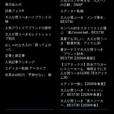
人気サロンが考える「大人ヘア
展示会ルポ
の正解」SNAP
試着フェス®︎
エディター私物
大人が買うべきハイブランド小
大人が選ぶべき「メンズ香水」
物
BEST30
人気アウトドアブランドの新作
モンベル好きスタイリストが選
ぶ 「夏のmont-bell」BEST30
大人が買うべきセレクトショッ
プ別注
真夏でも涼しい。大人が買うべ
き「酷暑対策」アイテム30
おしゃれな大人の「買ってよか
った」
夏ボーナスで大人が買うべき
「ブランド財布」
定番と新定番
BEST30【2026年最新】
人気記事ランキング
【ゴアテックス】防水アウター
エディター私物 アーカイブ
にスニーカーも。梅雨までに大
人が買うべきGORE-TEXアイテ
在原みゆ紀の「手放せない」服
ム30
エディター推し【2026年春夏】
大人が買うべき「トートバッ
グ」BEST30【2026年春夏】
大人が買うべき「黒スニーカ
ー」BEST30【2026年春】