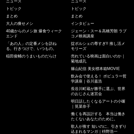
ニュース
ニュース
トピック
トピック
まとめ
まとめ
大人の痩せメシ
インタビュー
40歳からのメシ旅 爆食ウィーク
ジェーン・スー＆高橋芳朗 ラブ
エンド
コメ映画講座
「あの人」の定番メシを訪ね
掟ポルシェの尊すぎ!! 推し活メ
る。行きつけで、いつもの。
モリーズ
稲田俊輔のうまいものだらけ
売れている映画は面白いのか｜
菊地成孔
篠山紀信 美女標本箱MOVIE
飲み会で使える！ ポピュラー哲
学講座｜谷川嘉浩
長谷川町蔵が勝手に選ぶ、世界
のおじさん迷宮会
明日話したくなるアートの小噺
｜筧菜奈子
働くを再設計する 本当は働き
たくないあなたのために。
歌人が推す 短いのに、引きずり
込まれるマンガ｜枡野浩一