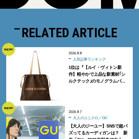
RELATED ARTICLE
2026.8.8
人気記事ランキング
1位は『【ルイ・ヴィトン新
作】軽やかで上品な新素材｢シ
ルクテック｣のモノグラムバッ
グ10型を全部見せ』【週間人気
記事BEST5】
2026.8.7
大人のユニクロ／GU
【大人のジーユー】SNSで超バ
ズってるカーディガンは？ 新