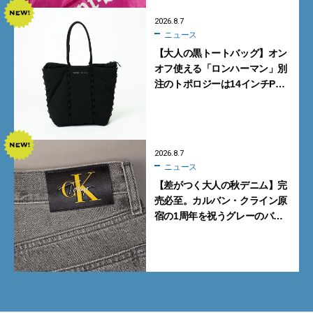
2026.8.7
ニュース
【大人の黒トートバッグ】オン
オフ使える「ロンハーマン」別
注のトポロジーは14インチPC
も収納可
2026.8.7
ニュース
【差がつく大人の秋デニム】完
売必至。カルバン・クライン原
宿の1周年を祝うグレーのバ
ギーデニムが数量限定発売