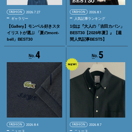
FASHION
2026.7.27
FASHION
2026.8.1
ギャラリー
人気記事ランキング
【Gallery】モンベル好きスタ
1位は『大人の「吉田カバン」
イリストが選ぶ 「夏のmont-
BEST30【2026年夏】』【週
bell」BEST30
間人気記事BEST5】
4
5
FASHION
2026.8.4
FASHION
2026.8.7
ニュース
ニュース