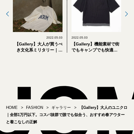
2022.05.03
2022.05.03
【Gallery】大人が買うべ
【Gallery】機能素材で街
き文化系ミリタリー｜素
でもキャンプでも快適。
材、プリント、シルエッ
子供っぽくならない「大
ト…。こだわりが詰まっ
人のTシャツ＆ショーツ」
た別注Tシャツ
HOME
FASHION
ギャラリー
【Gallery】大人のユニクロ
｜全部1万円以下。コスパ抜群で誰でも似合う、おすすめ春アウター
と着こなしの正解