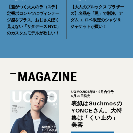
【差がつく大人のラコステ】
【大人のブルックス ブラザー
定番ポロシャツにヴィンテー
ズ】名品を「黒」で別注。ア
ジ感をプラス。おじさんぽく
ダム エ ロペ限定のシャツ＆
見えない「サタデーズ NYC」
ジャケットが買い！
のカスタムモデルが欲しい！
MAGAZINE
UOMO2026年8・9月合併号
6月25日発売
表紙はSuchmosの
YONCEさん。大特
集は「くい止め」
美容