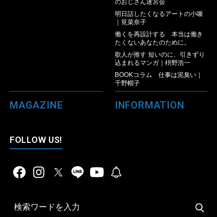
のおじさん迷宮会
明日話したくなるアートの小噺
｜筧菜奈子
働くを再設計する 本当は働き
たくないあなたのために。
歌人が推す 短いのに、引きずり
込まれるマンガ｜枡野浩一
BOOKコラム 仕事は泥臭い｜
千野帽子
MAGAZINE
INFORMATION
FOLLOW US!