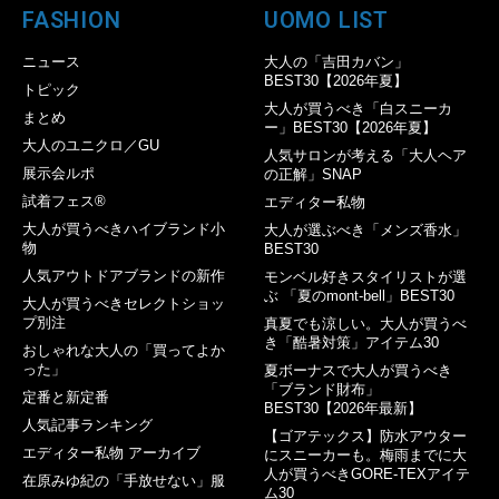
FASHION
UOMO LIST
ニュース
大人の「吉田カバン」
BEST30【2026年夏】
トピック
大人が買うべき「白スニーカ
まとめ
ー」BEST30【2026年夏】
大人のユニクロ／GU
人気サロンが考える「大人ヘア
展示会ルポ
の正解」SNAP
試着フェス®︎
エディター私物
大人が買うべきハイブランド小
大人が選ぶべき「メンズ香水」
物
BEST30
人気アウトドアブランドの新作
モンベル好きスタイリストが選
ぶ 「夏のmont-bell」BEST30
大人が買うべきセレクトショッ
プ別注
真夏でも涼しい。大人が買うべ
き「酷暑対策」アイテム30
おしゃれな大人の「買ってよか
った」
夏ボーナスで大人が買うべき
「ブランド財布」
定番と新定番
BEST30【2026年最新】
人気記事ランキング
【ゴアテックス】防水アウター
エディター私物 アーカイブ
にスニーカーも。梅雨までに大
人が買うべきGORE-TEXアイテ
在原みゆ紀の「手放せない」服
ム30