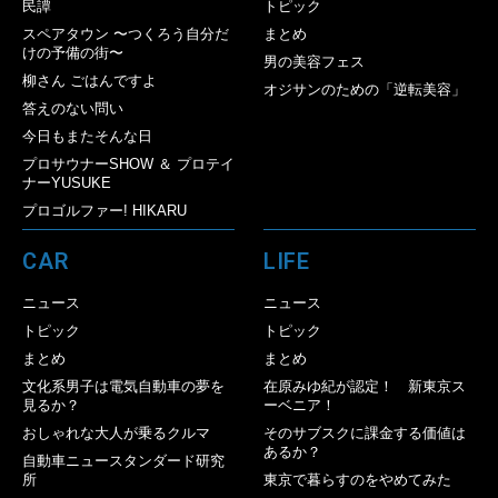
民譚
トピック
スペアタウン 〜つくろう自分だ
まとめ
けの予備の街〜
男の美容フェス
柳さん ごはんですよ
オジサンのための「逆転美容」
答えのない問い
今日もまたそんな日
プロサウナーSHOW ＆ プロテイ
ナーYUSUKE
プロゴルファー! HIKARU
CAR
LIFE
ニュース
ニュース
トピック
トピック
まとめ
まとめ
文化系男子は電気自動車の夢を
在原みゆ紀が認定！ 新東京ス
見るか？
ーベニア！
おしゃれな大人が乗るクルマ
そのサブスクに課金する価値は
あるか？
自動車ニュースタンダード研究
所
東京で暮らすのをやめてみた