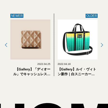
NEWER
OLDER
2022.04.25
2022.04.19
【Gallery】「ディオー
【Gallery】ルイ・ヴィト
ル」でキャッシュレス時
ン新作｜白スニーカー、
代に大人が選ぶべき、新
トートバッグ…。春の着
作＆定番ミニ財布5選
こなしに加えたい小物6選