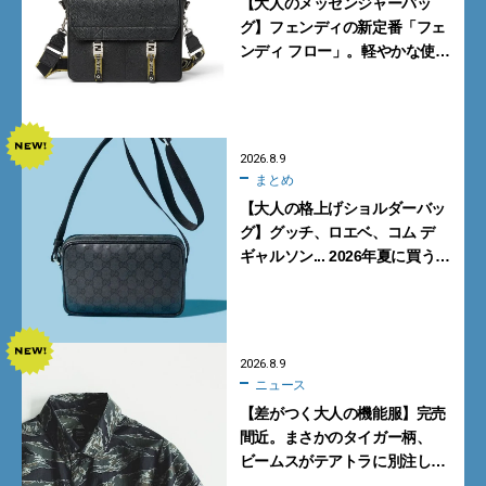
【大人のメッセンジャーバッ
グ】フェンディの新定番「フェ
ンディ フロー」。軽やかな使い
心地と美しい佇まいを両立
【FENDI】
2026.8.9
まとめ
【大人の格上げショルダーバッ
グ】グッチ、ロエベ、コム デ
ギャルソン... 2026年夏に買うべ
き新作5選
2026.8.9
ニュース
【差がつく大人の機能服】完売
間近。まさかのタイガー柄、
ビームスがテアトラに別注した
シャツ＆パンツを狙い撃ち！