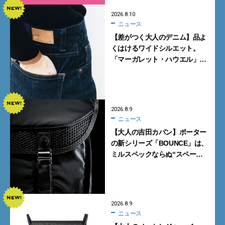
2026.8.10
ニュース
【差がつく大人のデニム】品よ
くはけるワイドシルエット。
「マーガレット・ハウエル」と
「エドウイン」のコラボが秀逸
すぎる！
2026.8.9
ニュース
【大人の吉田カバン】ポーター
の新シリーズ「BOUNCE」は、
ミルスペックならぬ“スペース
スペック”の機能美あふれる黒
バッグ
2026.8.9
ニュース