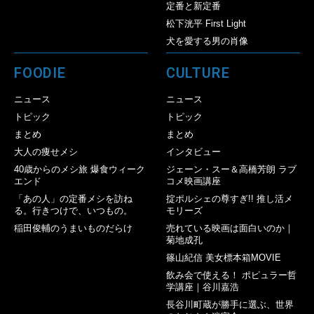
定番と新定番
松下洸平 First Light
犬を愛する男の肖像
FOODIE
CULTURE
ニュース
ニュース
トピック
トピック
まとめ
まとめ
大人の痩せメシ
インタビュー
40歳からのメシ旅 爆食ウィーク
ジェーン・スー＆高橋芳朗 ラブ
エンド
コメ映画講座
「あの人」の定番メシを訪ね
掟ポルシェの尊すぎ!! 推し活メ
る。行きつけで、いつもの。
モリーズ
稲田俊輔のうまいものだらけ
売れている映画は面白いのか｜
菊地成孔
篠山紀信 美女標本箱MOVIE
飲み会で使える！ ポピュラー哲
学講座｜谷川嘉浩
長谷川町蔵が勝手に選ぶ、世界