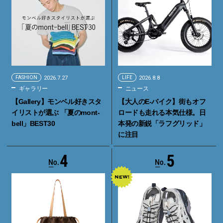
FASHION
2026.7.27
LIFE
2026.8.8
ギャラリー
ニュース
【Gallery】モンベル好きスタ
【大人のE-バイク】街もオフ
イリストが選ぶ 「夏のmont-
ロードも走れる本気仕様。日
bell」BEST30
本発の新鋭「ラフグリッド」
に注目
4
5