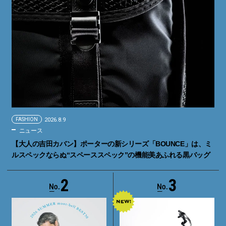
FASHION
2026.8.9
ニュース
【大人の吉田カバン】ポーターの新シリーズ「BOUNCE」は、ミ
ルスペックならぬ“スペーススペック”の機能美あふれる黒バッグ
2
3