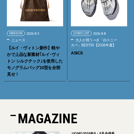
FASHION
2026.8.3
UOMO LIST
2026.8.8
ニュース
大人が買うべき「白スニー
カー」BEST30【2026年夏】
【ルイ・ヴィトン新作】軽や
ASICS
かで上品な新素材｢ルイ･ヴィ
トン シルクテック｣を使用した
モノグラムバッグ10型を全部
見せ！
MAGAZINE
UOMO2026年8・9月合併号