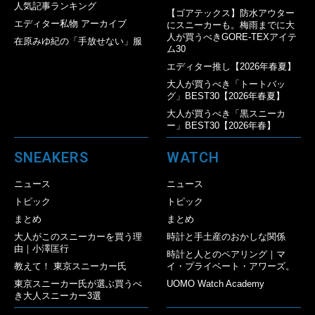
人気記事ランキング
【ゴアテックス】防水アウター
エディター私物 アーカイブ
にスニーカーも。梅雨までに大
人が買うべきGORE-TEXアイテ
在原みゆ紀の「手放せない」服
ム30
エディター推し【2026年春夏】
大人が買うべき「トートバッ
グ」BEST30【2026年春夏】
大人が買うべき「黒スニーカ
ー」BEST30【2026年春】
SNEAKERS
WATCH
ニュース
ニュース
トピック
トピック
まとめ
まとめ
大人がこのスニーカーを買う理
時計と手土産のおかしな関係
由｜小澤匡行
時計と人とのペアリング｜マ
教えて！ 東京スニーカー氏
イ・プライベート・アワーズ。
東京スニーカー氏が選ぶ買うべ
UOMO Watch Academy
き大人スニーカー3選