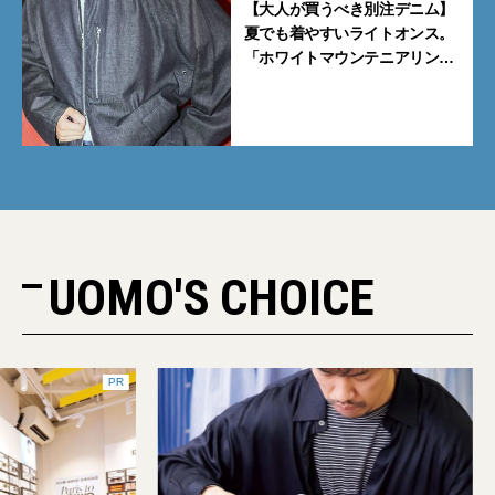
【大人が買うべき別注デニム】
夏でも着やすいライトオンス。
「ホワイトマウンテニアリン
グ」と「エカル」の初コラボ全
5型に注目
UOMO'S CHOICE
PR