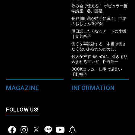
飲み会で使える！ ポピュラー哲
学講座｜谷川嘉浩
長谷川町蔵が勝手に選ぶ、世界
のおじさん迷宮会
明日話したくなるアートの小噺
｜筧菜奈子
働くを再設計する 本当は働き
たくないあなたのために。
歌人が推す 短いのに、引きずり
込まれるマンガ｜枡野浩一
BOOKコラム 仕事は泥臭い｜
千野帽子
MAGAZINE
INFORMATION
FOLLOW US!