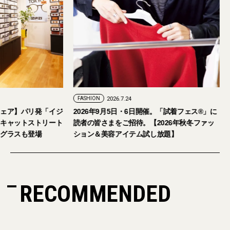
FASHION
2026.7.29
FASHION
2026.7.24
【おしゃれな大人のアイウェア】パリ発「イジ
2026年9月5日・
ピジ」が国内初の旗艦店をキャットストリート
読者の皆さまをご招
にオープン。日本限定サングラスも登場
ション＆美容アイテ
RECOMMENDED