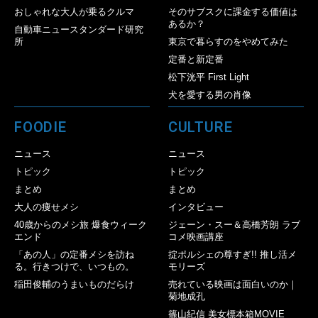
おしゃれな大人が乗るクルマ
そのサブスクに課金する価値は
あるか？
自動車ニュースタンダード研究
所
東京で暮らすのをやめてみた
定番と新定番
松下洸平 First Light
犬を愛する男の肖像
FOODIE
CULTURE
ニュース
ニュース
トピック
トピック
まとめ
まとめ
大人の痩せメシ
インタビュー
40歳からのメシ旅 爆食ウィーク
ジェーン・スー＆高橋芳朗 ラブ
エンド
コメ映画講座
「あの人」の定番メシを訪ね
掟ポルシェの尊すぎ!! 推し活メ
る。行きつけで、いつもの。
モリーズ
稲田俊輔のうまいものだらけ
売れている映画は面白いのか｜
菊地成孔
篠山紀信 美女標本箱MOVIE