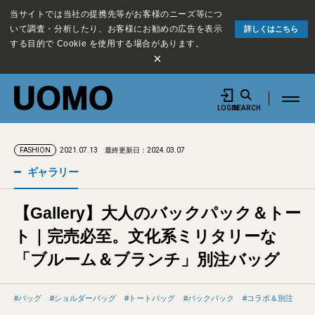
当サイトでは当社の提携先等がお客様のニーズ等につ
いて調査・分析したり、お客様にお勧めの広告を表示
詳しくはこちら
する目的で Cookie を使用する場合があります。
×
LOGIN
SEARCH
2021.07.13
最終更新日：2024.03.07
FASHION
ギャラリー
【Gallery】大人のバックパック＆トー
ト｜完売必至。文化系ミリタリーな
「ブルーム＆ブランチ」別注バッグ
バッグ
ショルダーバッグ
トートバッグ
バックパック
コラボ＆別注