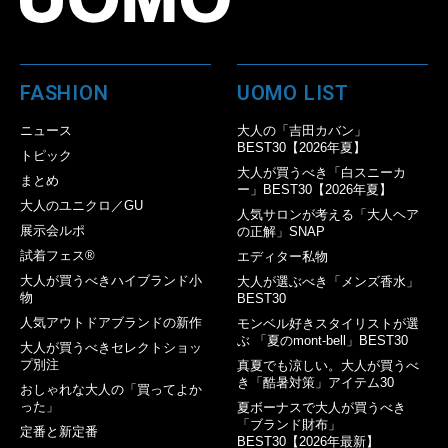
FASHION
UOMO LIST
ニュース
大人の「吉田カバン」
BEST30【2026年夏】
トピック
大人が買うべき「白スニーカ
まとめ
ー」BEST30【2026年夏】
大人のユニクロ／GU
人気サロンが考える「大人ヘア
展示会ルポ
の正解」SNAP
試着フェス®︎
エディター私物
大人が買うべきハイブランド小
大人が選ぶべき「メンズ香水」
物
BEST30
人気アウトドアブランドの新作
モンベル好きスタイリストが選
ぶ 「夏のmont-bell」BEST30
大人が買うべきセレクトショッ
プ別注
真夏でも涼しい。大人が買うべ
き「酷暑対策」アイテム30
おしゃれな大人の「買ってよか
った」
夏ボーナスで大人が買うべき
「ブランド財布」
定番と新定番
BEST30【2026年最新】