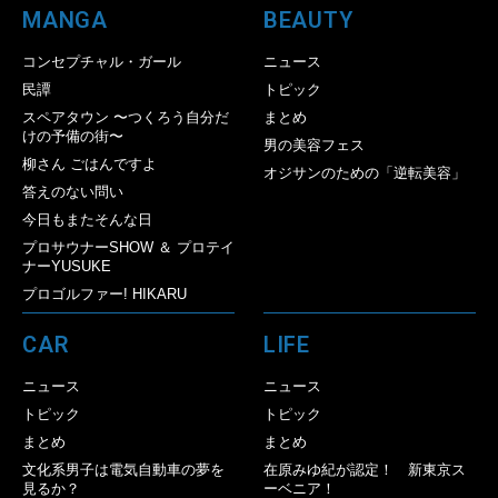
MANGA
BEAUTY
コンセプチャル・ガール
ニュース
民譚
トピック
スペアタウン 〜つくろう自分だ
まとめ
けの予備の街〜
男の美容フェス
柳さん ごはんですよ
オジサンのための「逆転美容」
答えのない問い
今日もまたそんな日
プロサウナーSHOW ＆ プロテイ
ナーYUSUKE
プロゴルファー! HIKARU
CAR
LIFE
ニュース
ニュース
トピック
トピック
まとめ
まとめ
文化系男子は電気自動車の夢を
在原みゆ紀が認定！ 新東京ス
見るか？
ーベニア！