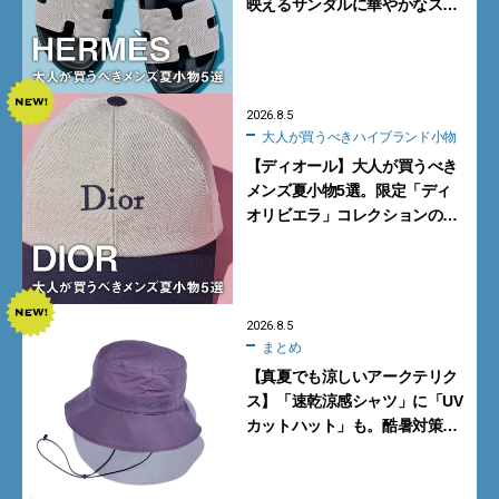
映えるサンダルに華やかなス
カーフ、旬のボートモカシンに
注目
2026.8.5
大人が買うべきハイブランド小物
【ディオール】大人が買うべき
メンズ夏小物5選。限定「ディ
オリビエラ」コレクションの
バッグ＆ローファー、キャップ
に注目
2026.8.5
まとめ
【真夏でも涼しいアークテリク
ス】「速乾涼感シャツ」に「UV
カットハット」も。酷暑対策に
大人が買うべき4選