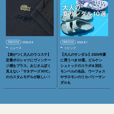
FASHION
2026.8.4
FASHION
2026.8.1
ニュース
トピック
【差がつく大人のラコステ】
【大人のサンダル】2026年夏
定番ポロシャツにヴィンテー
に買うべき10選。ビルケン
ジ感をプラス。おじさんぽく
シュトックのコラボ＆別注、
見えない「サタデーズ NYC」
モンベルの名品、ウーフォス
のカスタムモデルが欲しい！
やサロモンのリカバリーサン
ダルも