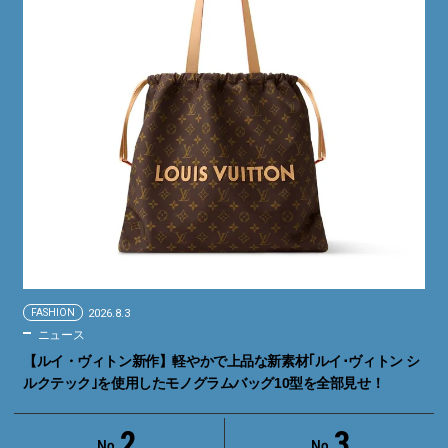
FASHION
2026.8.3
ニュース
【ルイ・ヴィトン新作】軽やかで上品な新素材｢ルイ･ヴィトン シ
ルクテック｣を使用したモノグラムバッグ10型を全部見せ！
2
3