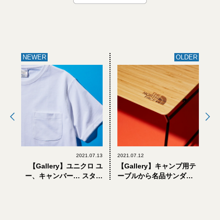
NEWER
OLDER
2021.07.13
2021.07.12
【Gallery】ユニクロ ユ
【Gallery】キャンプ用テ
ー、キャンバー… スタイ
ーブルから名品サンダル
リスト・エディターが惚
まで。「ザ・ノース・フ
れ込んだ「大人の白Tシャ
ェイス」で大人が7月に買
ツ」7選
うべき8選