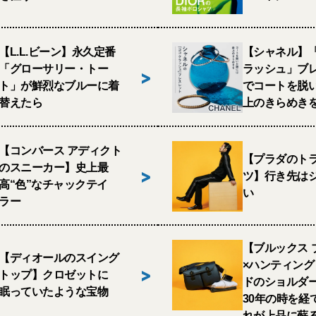
【L.L.ビーン】永久定番
【シャネル】「
「グローサリー・トー
ラッシュ」ブ
>
ト」が鮮烈なブルーに着
でコートを脱
替えたら
上のきらめき
【コンバース アディクト
【プラダのト
のスニーカー】史上最
>
ツ】行き先は
高“色”なチャックテイ
い
ラー
【ブルックス 
【ディオールのスイング
×ハンティン
>
トップ】クロゼットに
ドのショルダ
眠っていたような宝物
30年の時を経
れが上品に蘇