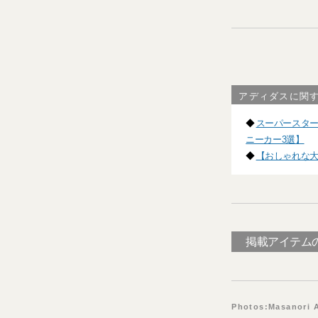
アディダスに関
◆
スーパースタ
ニーカー3選】
◆
【おしゃれな
掲載アイテム
Photos:Masanori 