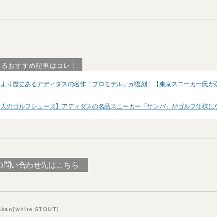
するおすすめ記事はコレ！
ーより歴史あるアディダスの名作「プロモデル」が復刻！【東京スニーカー氏が
大人のゴルフシューズ】アディダスの名品スニーカー「サンバ」がゴルフ仕様に
の問い合わせ先はこちら
Akao[white STOUT]