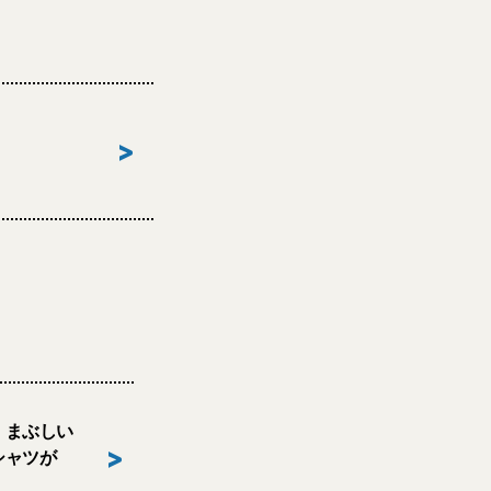
>
】まぶしい
>
シャツが