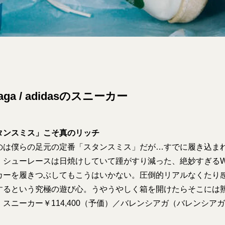
iaga / adidasのスニーカー
タンスミス」こそ真のリッチ
のは僕らの足元の定番「スタンスミス」だが…すでに履き込まれ
シューレースは日焼けしていて踵がすり減った、絶妙すぎるWor
カーを履きつぶしてもこうはいかない。圧倒的リアルなくたり
するという究極の遊び心。うやうやしく箱を開けたらそこには
スニーカー￥114,400（予価）／バレンシアガ（バレンシア