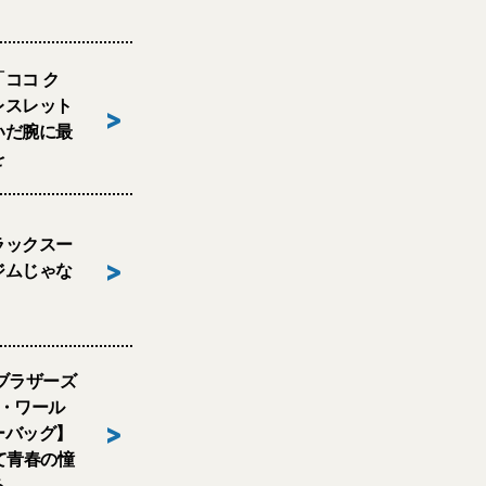
ココ ク
レスレット
>
いだ腕に最
を
ラックスー
>
ジムじゃな
ブラザーズ
グ・ワール
>
ーバッグ】
て青春の憧
る