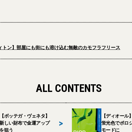
ィトン】部屋にも街にも溶け込む無敵のカモフラフリース
ALL CONTENTS
【ボッテガ・ヴェネタ】
【ディオール
>
新しい財布で金運アップ
蛍光色でポロ
を狙う
モードに