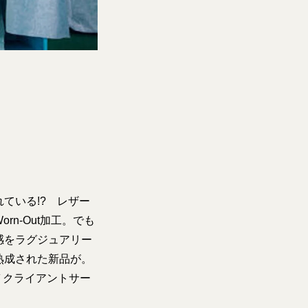
ている!? レザー
n-Out加工。でも
感をラグジュアリー
熟成された新品が。
ガ クライアントサー