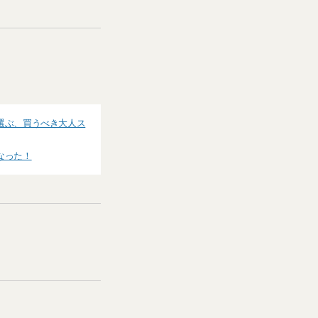
選ぶ、買うべき大人ス
なった！