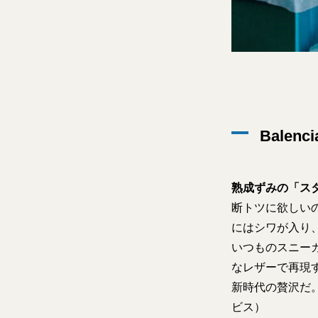
Balenc
熟成ずみの「ス
断トツに欲しい
にはシワが入り、
いつものスニー
なレザーで再現
新時代の贅沢だ。
ビス）