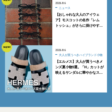
2026.8.6
ニュース
【おしゃれな大人のアイウェ
ア】モスコットの名作「レム
トッシュ」がさらに掛けやす
く。より多くの人にフィットす
る新モデルが秀逸すぎる
2026.8.6
大人が買うべきハイブランド小物
【エルメス】大人が買うべきメ
ンズ夏小物5選。「H」カットが
映えるサンダルに華やかなス
カーフ、旬のボートモカシンに
注目