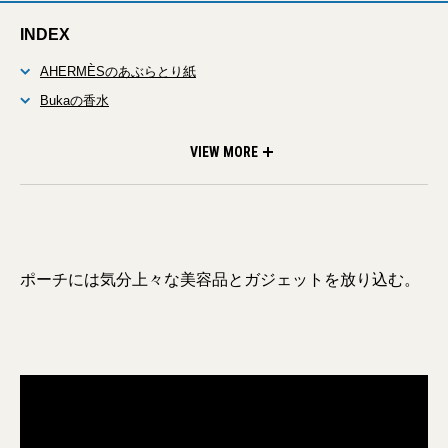
INDEX
AHERMÈSのあぶらとり紙
Bukaの香水
CSAINT LAURENTのキーリング
DVEILANCEのポーチ
VIEW MORE
ポーチには気分上々な美容品とガジェットを放り込む。