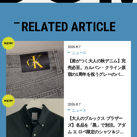
RELATED ARTICLE
2026.8.7
ニュース
【差がつく大人の秋デニム】完
売必至。カルバン・クライン原
宿の1周年を祝うグレーのバ
ギーデニムが数量限定発売
2026.8.7
ニュース
【大人のブルックス ブラザー
ズ】名品を「黒」で別注。アダ
ム エ ロペ限定のシャツ＆ジャ