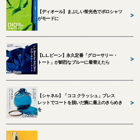
【ディオール】まぶしい蛍光色でポロシャツ
>
がモードに
【L.L.ビーン】永久定番「グローサリー・
>
トート」が鮮烈なブルーに着替えたら
【シャネル】「ココ クラッシュ」ブレス
>
レットでコートを脱いだ腕に最上のきらめき
を