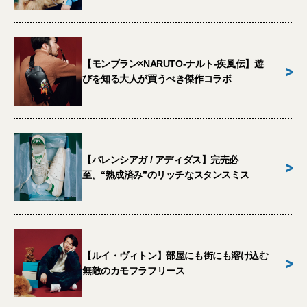
【モンブラン×NARUTO-ナルト-疾風伝】遊
>
びを知る大人が買うべき傑作コラボ
【バレンシアガ / アディダス】完売必
>
至。“熟成済み”のリッチなスタンスミス
【ルイ・ヴィトン】部屋にも街にも溶け込む
>
無敵のカモフラフリース