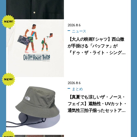
ケットが買い！
2026.8.6
ニュース
【大人の映画Tシャツ】西山徹
が手掛ける「バッファ」が
『ドゥ・ザ・ライト・シング』
とコラボ！【8月8日発売】
2026.8.6
まとめ
【真夏でも涼しいザ・ノース・
フェイス】遮熱性・UVカット・
通気性三拍子揃ったセットアッ
プに大注目。酷暑対策に大人が
買うべき3選