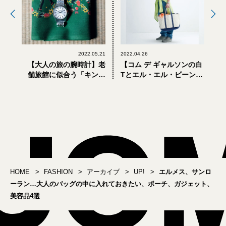
2022.05.21
2022.04.26
【大人の旅の腕時計】老
【コム デ ギャルソンの白
舗旅館に似合う「キング
Tとエル・エル・ビーンの
セイコー」の知る人ぞ知
トートバッグ】今しか手
る名品
に入らない「定番」の
「特別」
HOME
FASHION
アーカイブ
UP!
エルメス、サンロ
ーラン…大人のバッグの中に入れておきたい、ポーチ、ガジェット、
美容品4選