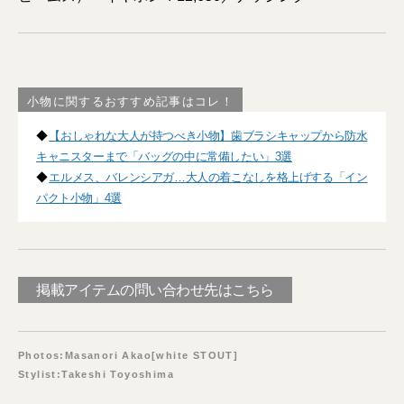
小物に関するおすすめ記事はコレ！
◆
【おしゃれな大人が持つべき小物】歯ブラシキャップから防水
キャニスターまで「バッグの中に常備したい」3選
◆
エルメス、バレンシアガ…大人の着こなしを格上げする「イン
パクト小物」4選
掲載アイテムの問い合わせ先はこちら
Photos:Masanori Akao[white STOUT]
Stylist:Takeshi Toyoshima