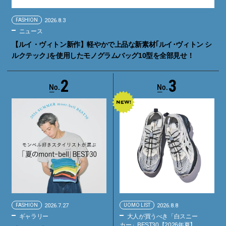
FASHION
2026.8.3
ニュース
【ルイ・ヴィトン新作】軽やかで上品な新素材｢ルイ･ヴィトン シ
ルクテック｣を使用したモノグラムバッグ10型を全部見せ！
2
3
FASHION
2026.7.27
UOMO LIST
2026.8.8
ギャラリー
大人が買うべき「白スニー
カー」BEST30【2026年夏】