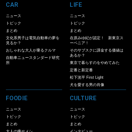
CAR
LIFE
ニュース
ニュース
トピック
トピック
まとめ
まとめ
文化系男子は電気自動車の夢を
在原みゆ紀が認定！ 新東京ス
見るか？
ーベニア！
おしゃれな大人が乗るクルマ
そのサブスクに課金する価値は
あるか？
自動車ニュースタンダード研究
所
東京で暮らすのをやめてみた
定番と新定番
松下洸平 First Light
犬を愛する男の肖像
FOODIE
CULTURE
ニュース
ニュース
トピック
トピック
まとめ
まとめ
大人の痩せメシ
インタビュー