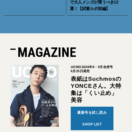
で大人メンズが買うべき12
選！【試着ルポ前編】
MAGAZINE
UOMO2026年8・9月合併号
6月25日発売
表紙はSuchmosの
YONCEさん。大特
集は「くい止め」
美容
最新号を試し読み
SHOP LIST