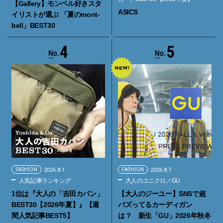
【Gallery】モンベル好きスタ
ASICS
イリストが選ぶ 「夏のmont-
bell」BEST30
4
5
FASHION
2026.8.1
FASHION
2026.8.7
人気記事ランキング
大人のユニクロ／GU
1位は『大人の「吉田カバン」
【大人のジーユー】SNSで超
BEST30【2026年夏】』【週
バズってるカーディガン
間人気記事BEST5】
は？ 新生「GU」2026年秋冬