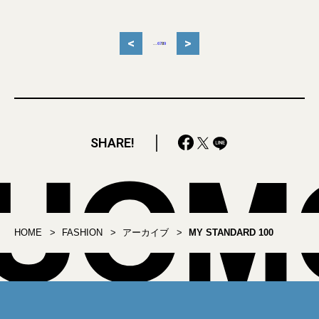
<
>
...
6
7
8
9
SHARE!
HOME
FASHION
アーカイブ
MY STANDARD 100