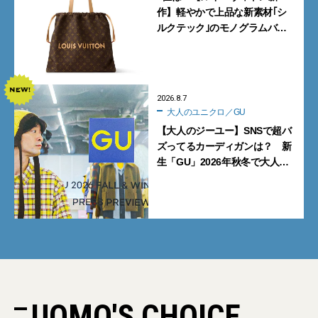
作】軽やかで上品な新素材｢シ
ルクテック｣のモノグラムバッ
グ10型を全部見せ』【週間人気
記事BEST5】
2026.8.7
大人のユニクロ／GU
【大人のジーユー】SNSで超バ
ズってるカーディガンは？ 新
生「GU」2026年秋冬で大人メ
ンズが買うべき12選！【試着ル
ポ前編】
UOMO'S CHOICE