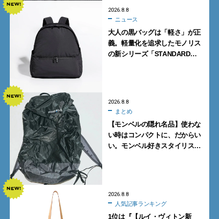
2026.8.8
ニュース
大人の黒バッグは「軽さ」が正
義。軽量化を追求したモノリス
の新シリーズ「STANDARD
Neutral」が快適すぎる！
2026.8.8
まとめ
【モンベルの隠れ名品】使わな
い時はコンパクトに、だからい
い。モンベル好きスタイリスト
がすすめる「たためるバッグ」
4選
2026.8.8
人気記事ランキング
1位は『【ルイ・ヴィトン新