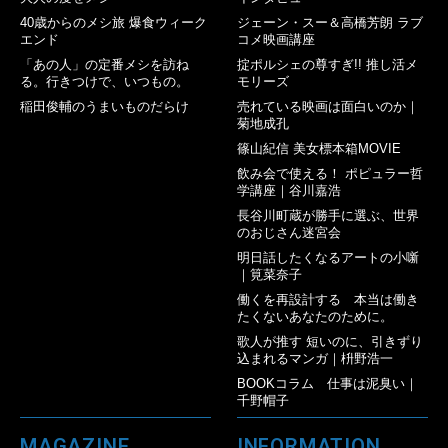
40歳からのメシ旅 爆食ウィーク
ジェーン・スー＆高橋芳朗 ラブ
エンド
コメ映画講座
「あの人」の定番メシを訪ね
掟ポルシェの尊すぎ!! 推し活メ
る。行きつけで、いつもの。
モリーズ
稲田俊輔のうまいものだらけ
売れている映画は面白いのか｜
菊地成孔
篠山紀信 美女標本箱MOVIE
飲み会で使える！ ポピュラー哲
学講座｜谷川嘉浩
長谷川町蔵が勝手に選ぶ、世界
のおじさん迷宮会
明日話したくなるアートの小噺
｜筧菜奈子
働くを再設計する 本当は働き
たくないあなたのために。
歌人が推す 短いのに、引きずり
込まれるマンガ｜枡野浩一
BOOKコラム 仕事は泥臭い｜
千野帽子
MAGAZINE
INFORMATION