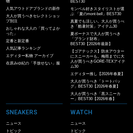
物
BEST30
人気アウトドアブランドの新作
モンベル好きスタイリストが選
ぶ 「夏のmont-bell」BEST30
大人が買うべきセレクトショッ
プ別注
真夏でも涼しい。大人が買うべ
き「酷暑対策」アイテム30
おしゃれな大人の「買ってよか
った」
夏ボーナスで大人が買うべき
「ブランド財布」
定番と新定番
BEST30【2026年最新】
人気記事ランキング
【ゴアテックス】防水アウター
エディター私物 アーカイブ
にスニーカーも。梅雨までに大
人が買うべきGORE-TEXアイテ
在原みゆ紀の「手放せない」服
ム30
エディター推し【2026年春夏】
大人が買うべき「トートバッ
グ」BEST30【2026年春夏】
大人が買うべき「黒スニーカ
ー」BEST30【2026年春】
SNEAKERS
WATCH
ニュース
ニュース
トピック
トピック