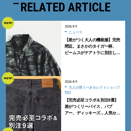
RELATED ARTICLE
2026.8.9
ニュース
【差がつく大人の機能服】完売
間近。まさかのタイガー柄、
ビームスがテアトラに別注した
シャツ＆パンツを狙い撃ち！
2026.8.9
大人が買うべきセレクトショップ
別注
【完売必至コラボ＆別注9選】
差がつくリーバイス、バブ
アー、ディッキーズ... 人気セレ
クトショップの自信作をチェッ
ク！