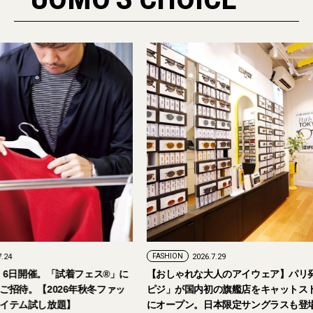
PR
FASHION
2026.7.29
。「試着フェス®︎」に
【おしゃれな大人のアイウェア】パリ発「イジ
026年秋冬ファッ
ピジ」が国内初の旗艦店をキャットストリート
放題】
にオープン。日本限定サングラスも登場