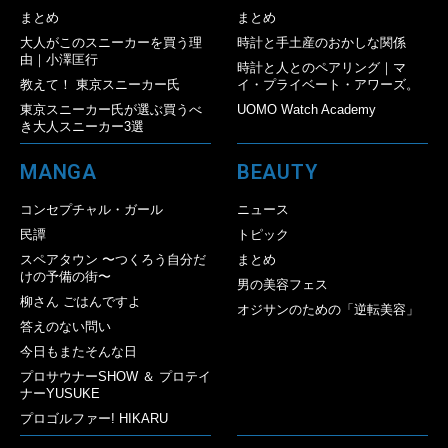
まとめ
まとめ
大人がこのスニーカーを買う理
時計と手土産のおかしな関係
由｜小澤匡行
時計と人とのペアリング｜マ
教えて！ 東京スニーカー氏
イ・プライベート・アワーズ。
東京スニーカー氏が選ぶ買うべ
UOMO Watch Academy
き大人スニーカー3選
MANGA
BEAUTY
コンセプチャル・ガール
ニュース
民譚
トピック
スペアタウン 〜つくろう自分だ
まとめ
けの予備の街〜
男の美容フェス
柳さん ごはんですよ
オジサンのための「逆転美容」
答えのない問い
今日もまたそんな日
プロサウナーSHOW ＆ プロテイ
ナーYUSUKE
プロゴルファー! HIKARU