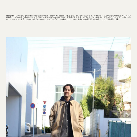
自分が働いているからというわけではないのですが、ナナミカには欲しいと思うモノがいろいろあります。ベーシックでありながら時代性とアウトドア
を融合しているから、機能的できちんと見えるモノが多いのがその理由。新定番として登場したゴアテックス素材のバルマカーンコートは、昨今のオー
バーシルエットにも合わせやすいようにシルエットがアップデートされました。トレンド感のある服が好きな自分にとっては待望の一着。