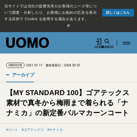
当サイトでは当社の提携先等がお客様のニーズ等につ
いて調査・分析したり、お客様にお勧めの広告を表示
詳しくはこちら
する目的で Cookie を使用する場合があります。
×
LOGIN
SEARCH
2021.01.11
最終更新日：2024.03.07
FASHION
アーカイブ
【MY STANDARD 100】ゴアテックス
素材で真冬から梅雨まで着られる「ナ
ナミカ」の新定番バルマカーンコート
コート
ゴアテックス
ナナミカ