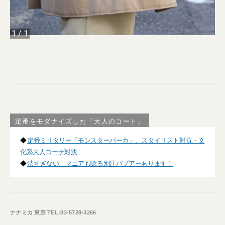
1
/
1
定番をモダナイズした「大人のコート」
◆
定番ミリタリー「モンスターパーカ」、スタイリスト対抗・文
化系大人コーデ対決
◆
渋すぎない、マニアも唸る別注バブアーあります！
ナナミカ 東京 TEL:03-5728-3266