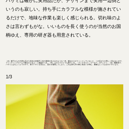
ハサミは確かに実用品だが、デザインまで実用一辺倒と
いうのも寂しい。持ち手にカラフルな模様が施されてい
るだけで、地味な作業も楽しく感じられる。切れ味のよ
さは言わずもがな。いいものを長く使うのが当然のお国
柄ゆえ、専用の研ぎ器も用意されている。
（左）膝下からの大胆な広がり具合が赤塚不二夫の漫画の主人公のような一本。腰まわりがフィットしていないと、この広がりが美しく見えないので、
フィッティングルームで腰まわりをよ～く確認すべき。（中）上のイラストでも着ている、「アンスキルド・ワーカー」のTシャツ。（右）職業病で、
ハサミにはちょっとウルサイ。巷でハサミを見ると、思わず凝視してしまう。これは持ち手の柄と色合いが和む、素敵なとっておきのハサミなり。
1/3