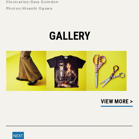
Illustration:Sara Guindon
Photos:Hisashi Ogawa
GALLERY
VIEW MORE >
NEXT