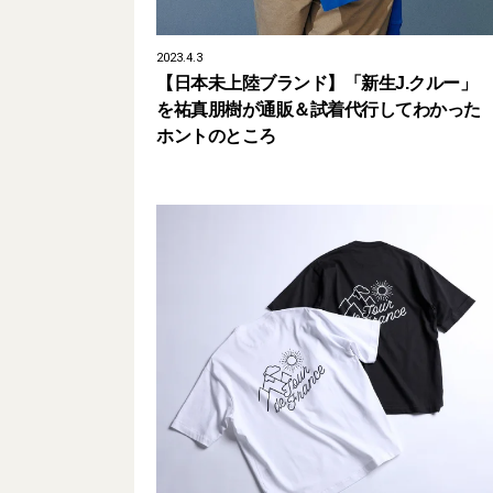
2023.4.3
【日本未上陸ブランド】「新生J.クルー」
を祐真朋樹が通販＆試着代行してわかった
ホントのところ