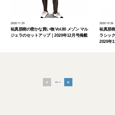
2020.11.29
2020.10.26
祐真朋樹の密かな買い物 Vol.80 メゾン マル
祐真朋樹
ジェラのセットアップ｜2020年12月号掲載
ラシッ
2020年
<
>
1
2
3
4
...
8