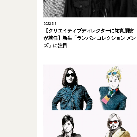
2022.3.5
【クリエイティブディレクターに祐真朋樹
が就任】新生「ランバン コレクション メン
ズ」に注目