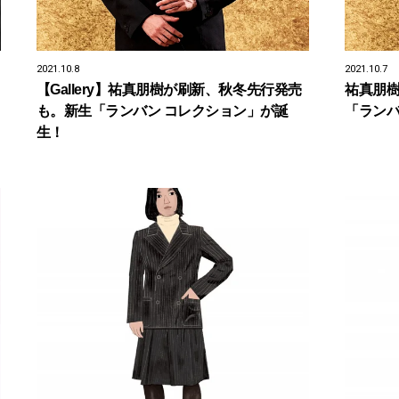
2021.10.8
2021.10.7
【Gallery】祐真朋樹が刷新、秋冬先行発売
祐真朋
も。新生「ランバン コレクション」が誕
「ランバ
生！