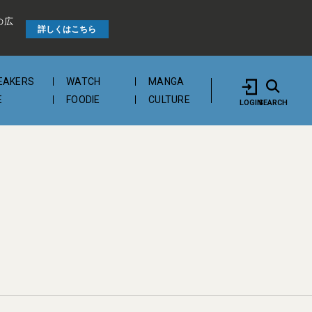
の広
詳しくはこちら
EAKERS
WATCH
MANGA
E
FOODIE
CULTURE
LOGIN
SEARCH