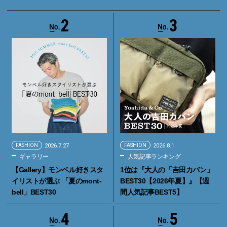
2
3
FASHION
2026.7.27
FASHION
2026.8.1
ギャラリー
人気記事ランキング
【Gallery】モンベル好きスタ
1位は『大人の「吉田カバン」
イリストが選ぶ 「夏のmont-
BEST30【2026年夏】』【週
bell」BEST30
間人気記事BEST5】
4
5