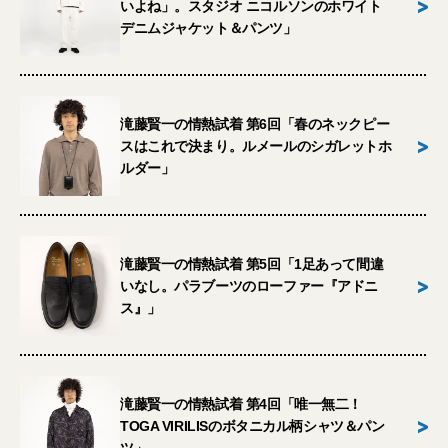
>
いよね」。スタジオ ニコルソンのホワイト
デニムジャケット＆パンツ」
滝藤賢一の情熱試着 第6回「春のネックピー
>
スはこれで決まり。ルメールのシガレットホ
ルダー」
滝藤賢一の情熱試着 第5回「1足あって間違
>
いなし。パラブーツのローファー『アドニ
ス』」
滝藤賢一の情熱試着 第4回「唯一無二！
>
TOGA VIRILISのボタニカル柄シャツ＆パン
ツ」