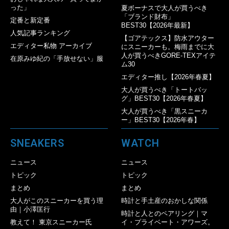
った」
夏ボーナスで大人が買うべき
「ブランド財布」
定番と新定番
BEST30【2026年最新】
人気記事ランキング
【ゴアテックス】防水アウター
エディター私物 アーカイブ
にスニーカーも。梅雨までに大
人が買うべきGORE-TEXアイテ
在原みゆ紀の「手放せない」服
ム30
エディター推し【2026年春夏】
大人が買うべき「トートバッ
グ」BEST30【2026年春夏】
大人が買うべき「黒スニーカ
ー」BEST30【2026年春】
SNEAKERS
WATCH
ニュース
ニュース
トピック
トピック
まとめ
まとめ
大人がこのスニーカーを買う理
時計と手土産のおかしな関係
由｜小澤匡行
時計と人とのペアリング｜マ
教えて！ 東京スニーカー氏
イ・プライベート・アワーズ。