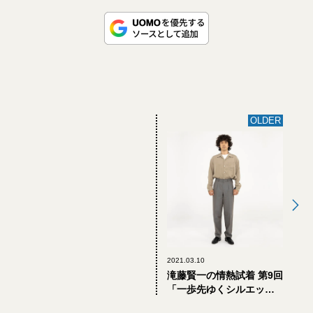
OLDER
2021.03.10
滝藤賢一の情熱試着 第9回
「一歩先ゆくシルエッ
ト。セヤのツータックワ