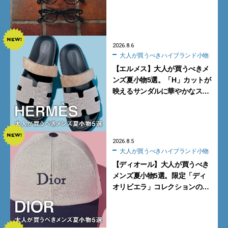
く。より多くの人にフィットす
る新モデルが秀逸すぎる
2026.8.6
大人が買うべきハイブランド小物
【エルメス】大人が買うべきメ
ンズ夏小物5選。「H」カットが
映えるサンダルに華やかなス
カーフ、旬のボートモカシンに
注目
2026.8.5
大人が買うべきハイブランド小物
【ディオール】大人が買うべき
メンズ夏小物5選。限定「ディ
オリビエラ」コレクションの
バッグ＆ローファー、キャップ
に注目