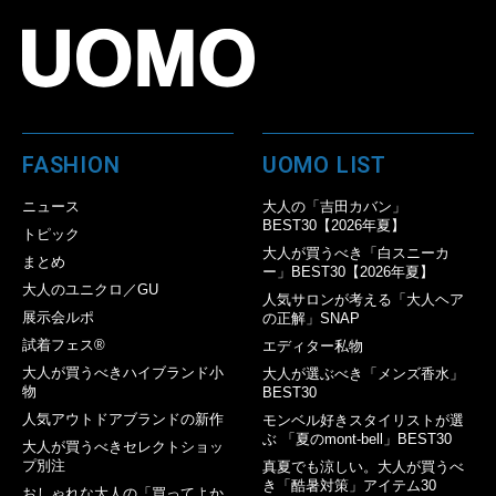
FASHION
UOMO LIST
ニュース
大人の「吉田カバン」
BEST30【2026年夏】
トピック
大人が買うべき「白スニーカ
まとめ
ー」BEST30【2026年夏】
大人のユニクロ／GU
人気サロンが考える「大人ヘア
展示会ルポ
の正解」SNAP
試着フェス®︎
エディター私物
大人が買うべきハイブランド小
大人が選ぶべき「メンズ香水」
物
BEST30
人気アウトドアブランドの新作
モンベル好きスタイリストが選
ぶ 「夏のmont-bell」BEST30
大人が買うべきセレクトショッ
プ別注
真夏でも涼しい。大人が買うべ
き「酷暑対策」アイテム30
おしゃれな大人の「買ってよか