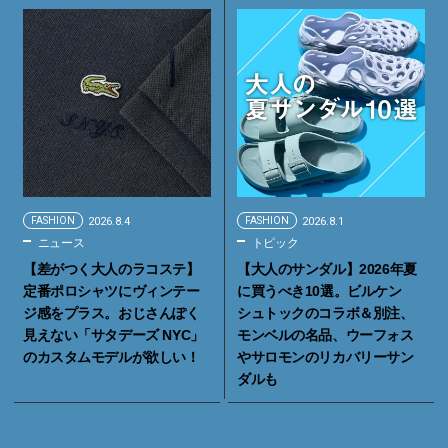
FASHION
2026.8.4
FASHION
2026.8.1
ニュース
トピック
【差がつく大人のラコステ】
【大人のサンダル】2026年夏
定番ポロシャツにヴィンテー
に買うべき10選。ビルケン
ジ感をプラス。おじさんぽく
シュトックのコラボ＆別注、
見えない「サタデーズ NYC」
モンベルの名品、ウーフォス
のカスタムモデルが欲しい！
やサロモンのリカバリーサン
ダルも