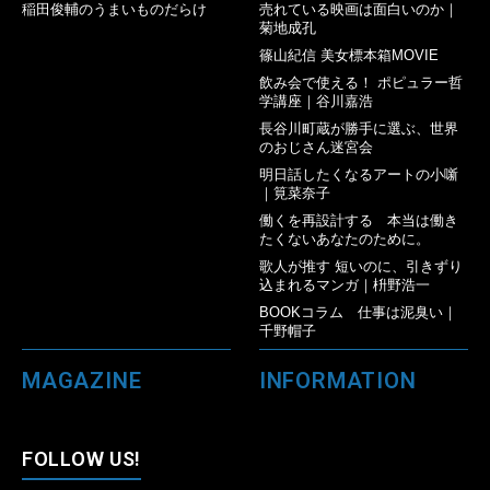
稲田俊輔のうまいものだらけ
売れている映画は面白いのか｜
菊地成孔
篠山紀信 美女標本箱MOVIE
飲み会で使える！ ポピュラー哲
学講座｜谷川嘉浩
長谷川町蔵が勝手に選ぶ、世界
のおじさん迷宮会
明日話したくなるアートの小噺
｜筧菜奈子
働くを再設計する 本当は働き
たくないあなたのために。
歌人が推す 短いのに、引きずり
込まれるマンガ｜枡野浩一
BOOKコラム 仕事は泥臭い｜
千野帽子
MAGAZINE
INFORMATION
FOLLOW US!