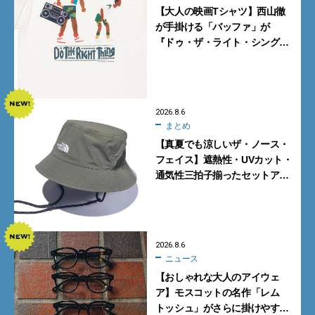
【大人の映画Tシャツ】西山徹
が手掛ける「バッファ」が
『ドゥ・ザ・ライト・シング』
とコラボ！【8月8日発売】
2026.8.6
まとめ
【真夏でも涼しいザ・ノース・
フェイス】遮熱性・UVカット・
通気性三拍子揃ったセットアッ
プに大注目。酷暑対策に大人が
買うべき3選
2026.8.6
ニュース
【おしゃれな大人のアイウェ
ア】モスコットの名作「レム
トッシュ」がさらに掛けやす