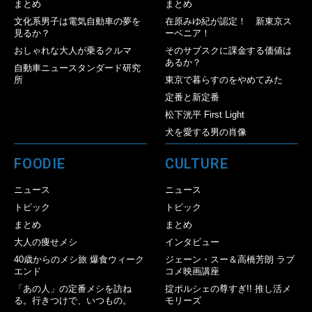
まとめ
まとめ
文化系男子は電気自動車の夢を
在原みゆ紀が認定！ 新東京ス
見るか？
ーベニア！
おしゃれな大人が乗るクルマ
そのサブスクに課金する価値は
あるか？
自動車ニュースタンダード研究
所
東京で暮らすのをやめてみた
定番と新定番
松下洸平 First Light
犬を愛する男の肖像
FOODIE
CULTURE
ニュース
ニュース
トピック
トピック
まとめ
まとめ
大人の痩せメシ
インタビュー
40歳からのメシ旅 爆食ウィーク
ジェーン・スー＆高橋芳朗 ラブ
エンド
コメ映画講座
「あの人」の定番メシを訪ね
掟ポルシェの尊すぎ!! 推し活メ
る。行きつけで、いつもの。
モリーズ