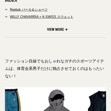
INDEX
Reebok パーカ＆ショーツ
WILLY CHAVARRIA × K-SWISS スウェット
agnès b. × arena ショーツ
LOEFF × COLUMBIA BLACK LABEL ゴルフベスト
adidas Originals × BED J.W. FORD トラックパンツ
VIEW MORE
ファッション目線でもおしゃれなガチのスポーツアイテ
ムは、体育会系男子だけに独占させておくのはもったい
ない！