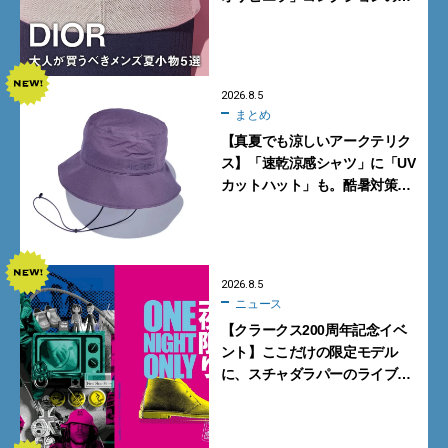
バッグ＆ローファー、キャップ
に注目
2026.8.5
まとめ
【真夏でも涼しいアークテリク
ス】「速乾涼感シャツ」に「UV
カットハット」も。酷暑対策に
大人が買うべき4選
2026.8.5
ニュース
【クラークス200周年記念イベ
ント】ここだけの限定モデル
に、スチャダラパーのライブ
も。一夜限りの「CLARKS200
TOKYO」が原宿で開催