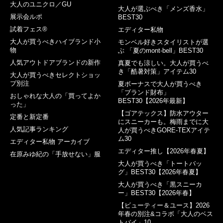
大人のユニクロ／GU
大人が選ぶべき「メンズ香水」
展示会ルポ
BEST30
試着フェス®︎
エディター私物
大人が買うべきハイブランド小
モンベル好きスタイリストが選
物
ぶ 「夏のmont-bell」BEST30
人気アウトドアブランドの新作
真夏でも涼しい。大人が買うべ
き「酷暑対策」アイテム30
大人が買うべきセレクトショッ
プ別注
夏ボーナスで大人が買うべき
「ブランド財布」
おしゃれな大人の「買ってよか
BEST30【2026年最新】
った」
【ゴアテックス】防水アウター
定番と新定番
にスニーカーも。梅雨までに大
人気記事ランキング
人が買うべきGORE-TEXアイテ
ム30
エディター私物 アーカイブ
エディター推し【2026年春夏】
在原みゆ紀の「手放せない」服
大人が買うべき「トートバッ
グ」BEST30【2026年春夏】
大人が買うべき「黒スニーカ
ー」BEST30【2026年春】
【ビューティー＆ユース】2026
年春の別注&コラボ「大人のベス
トバイ」10