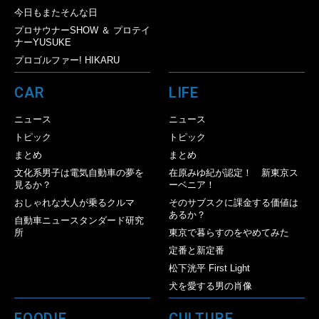
今日もまたそんな日
プロサウナーSHOW ＆ プロテイ
ナーYUSUKE
プロゴルファー! HIKARU
CAR
LIFE
ニュース
ニュース
トピック
トピック
まとめ
まとめ
文化系男子は電気自動車の夢を
在原みゆ紀が認定！ 新東京ス
見るか？
ーベニア！
おしゃれな大人が乗るクルマ
そのサブスクに課金する価値は
あるか？
自動車ニュースタンダード研究
所
東京で暮らすのをやめてみた
定番と新定番
松下洸平 First Light
犬を愛する男の肖像
FOODIE
CULTURE