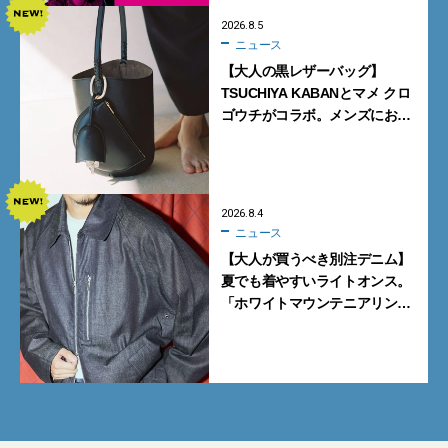
2026.8.5
ニュース
【大人の黒レザーバッグ】
TSUCHIYA KABANとマメ クロ
ゴウチがコラボ。メンズにおす
すめはアイコンバッグ
「Mayu」のラージサイズ
2026.8.4
ニュース
【大人が買うべき別注デニム】
夏でも着やすいライトオンス。
「ホワイトマウンテニアリン
グ」と「エカル」の初コラボ全
5型に注目