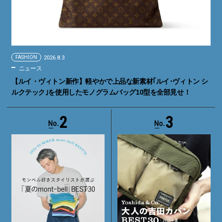
FASHION
2026.8.3
ニュース
【ルイ・ヴィトン新作】軽やかで上品な新素材｢ルイ･ヴィトン シ
ルクテック｣を使用したモノグラムバッグ10型を全部見せ！
2
3