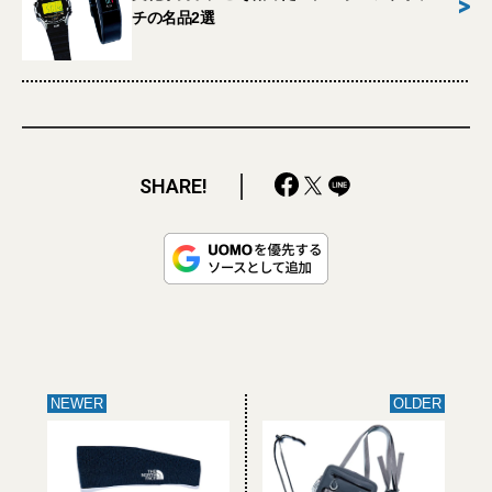
>
チの名品2選
SHARE!
NEWER
OLDER