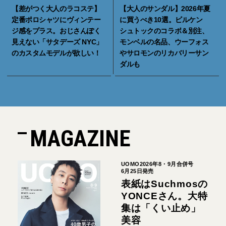
【差がつく大人のラコステ】
【大人のサンダル】2026年夏
定番ポロシャツにヴィンテー
に買うべき10選。ビルケン
ジ感をプラス。おじさんぽく
シュトックのコラボ＆別注、
見えない「サタデーズ NYC」
モンベルの名品、ウーフォス
のカスタムモデルが欲しい！
やサロモンのリカバリーサン
ダルも
MAGAZINE
UOMO2026年8・9月合併号
6月25日発売
表紙はSuchmosの
YONCEさん。大特
集は「くい止め」
美容