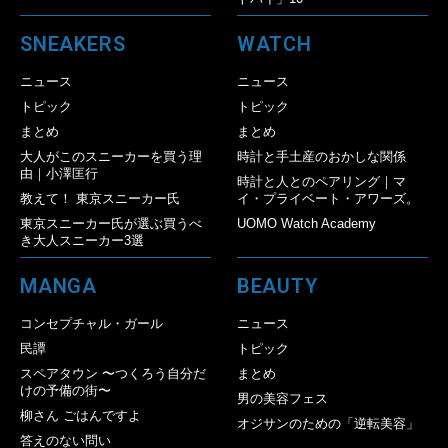
SNEAKERS
WATCH
ニュース
ニュース
トピック
トピック
まとめ
まとめ
大人がこのスニーカーを買う理
時計と手土産のおかしな関係
由｜小澤匡行
時計と人とのペアリング｜マ
教えて！ 東京スニーカー氏
イ・プライベート・アワーズ。
東京スニーカー氏が選ぶ買うべ
UOMO Watch Academy
き大人スニーカー3選
MANGA
BEAUTY
コンセプチャル・ガール
ニュース
民譚
トピック
スペアタウン 〜つくろう自分だ
まとめ
けの予備の街〜
男の美容フェス
柳さん ごはんですよ
オジサンのための「逆転美容」
答えのない問い