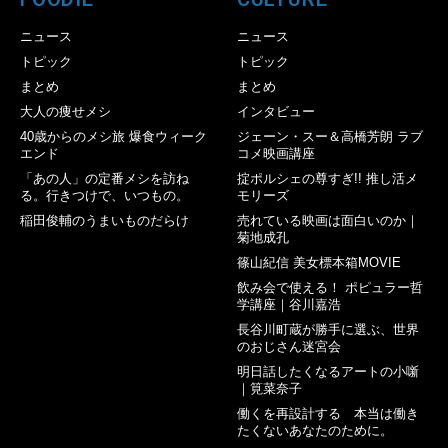
ニュース
ニュース
トピック
トピック
まとめ
まとめ
大人の痩せメシ
インタビュー
40歳からのメシ旅 爆食ウィーク
ジェーン・スー＆高橋芳朗 ラブ
エンド
コメ映画講座
「あの人」の定番メシを訪ね
掟ポルシェの尊すぎ!! 推し活メ
る。行きつけで、いつもの。
モリーズ
稲田俊輔のうまいものだらけ
売れている映画は面白いのか｜
菊地成孔
篠山紀信 美女標本箱MOVIE
飲み会で使える！ ポピュラー哲
学講座｜谷川嘉浩
長谷川町蔵が勝手に選ぶ、世界
のおじさん迷宮会
明日話したくなるアートの小噺
｜筧菜奈子
働くを再設計する 本当は働き
たくないあなたのために。