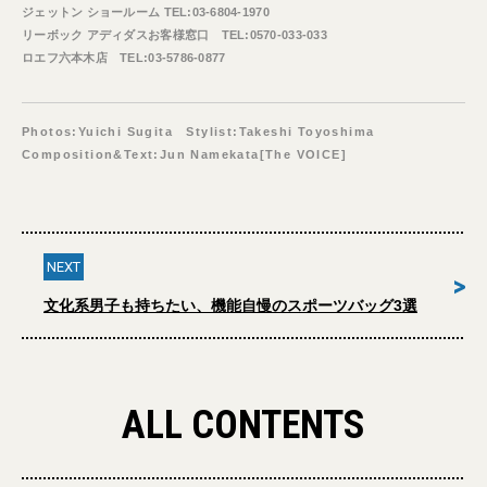
ジェットン ショールーム TEL:03-6804-1970
リーボック アディダスお客様窓口 TEL:0570-033-033
ロエフ六本木店 TEL:03-5786-0877
Photos:Yuichi Sugita Stylist:Takeshi Toyoshima
Composition&Text:Jun Namekata[The VOICE]
NEXT
>
文化系男子も持ちたい、機能自慢のスポーツバッグ3選
ALL CONTENTS