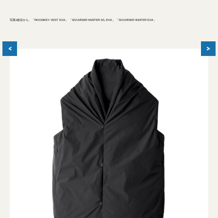
写真1枚目から、「ROOMKEY VEST EVA」 「SOUVENIR HUNTER S/L EVA」 「SOUVENIR HUNTER EVA」
<
>