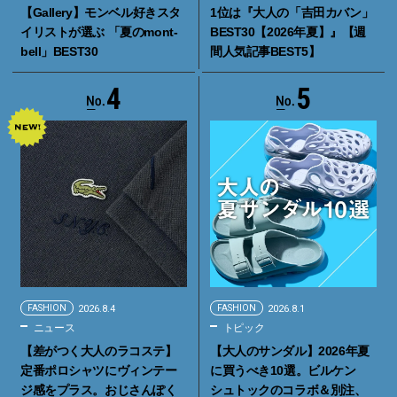
【Gallery】モンベル好きスタ
1位は『大人の「吉田カバン」
イリストが選ぶ 「夏のmont-
BEST30【2026年夏】』【週
bell」BEST30
間人気記事BEST5】
4
5
FASHION
2026.8.4
FASHION
2026.8.1
ニュース
トピック
【差がつく大人のラコステ】
【大人のサンダル】2026年夏
定番ポロシャツにヴィンテー
に買うべき10選。ビルケン
ジ感をプラス。おじさんぽく
シュトックのコラボ＆別注、