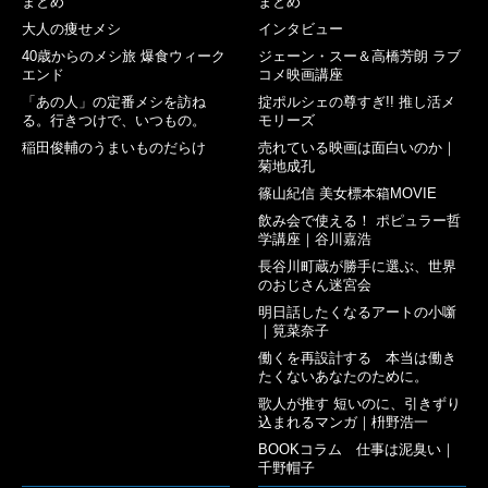
まとめ
まとめ
大人の痩せメシ
インタビュー
40歳からのメシ旅 爆食ウィーク
ジェーン・スー＆高橋芳朗 ラブ
エンド
コメ映画講座
「あの人」の定番メシを訪ね
掟ポルシェの尊すぎ!! 推し活メ
る。行きつけで、いつもの。
モリーズ
稲田俊輔のうまいものだらけ
売れている映画は面白いのか｜
菊地成孔
篠山紀信 美女標本箱MOVIE
飲み会で使える！ ポピュラー哲
学講座｜谷川嘉浩
長谷川町蔵が勝手に選ぶ、世界
のおじさん迷宮会
明日話したくなるアートの小噺
｜筧菜奈子
働くを再設計する 本当は働き
たくないあなたのために。
歌人が推す 短いのに、引きずり
込まれるマンガ｜枡野浩一
BOOKコラム 仕事は泥臭い｜
千野帽子