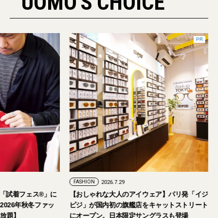
UOMO'S CHOICE
PR
FASHION
2026.7.29
。「試着フェス®︎」に
【おしゃれな大人のアイウェア】パリ発「イジ
026年秋冬ファッ
ピジ」が国内初の旗艦店をキャットストリート
放題】
にオープン。日本限定サングラスも登場