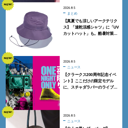
2026.8.5
まとめ
【真夏でも涼しいアークテリク
ス】「速乾涼感シャツ」に「UV
カットハット」も。酷暑対策に
大人が買うべき4選
2026.8.5
ニュース
【クラークス200周年記念イベ
ント】ここだけの限定モデル
に、スチャダラパーのライブ
も。一夜限りの「CLARKS200
TOKYO」が原宿で開催
2026.8.5
ニュース