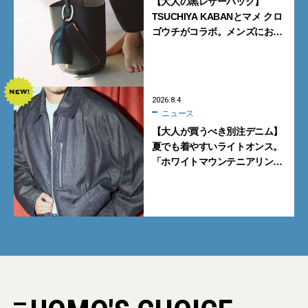
【大人の黒レザーバッグ】
TSUCHIYA KABANとマメ クロ
ゴウチがコラボ。メンズにおす
すめはアイコンバッグ
「Mayu」のラージサイズ
2026.8.4
ニュース
【大人が買うべき別注デニム】
夏でも着やすいライトオンス。
「ホワイトマウンテニアリン
グ」と「エカル」の初コラボ全
5型に注目