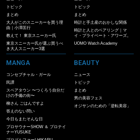
トピック
トピック
まとめ
まとめ
大人がこのスニーカーを買う理
時計と手土産のおかしな関係
由｜小澤匡行
時計と人とのペアリング｜マ
教えて！ 東京スニーカー氏
イ・プライベート・アワーズ。
東京スニーカー氏が選ぶ買うべ
UOMO Watch Academy
き大人スニーカー3選
MANGA
BEAUTY
コンセプチャル・ガール
ニュース
民譚
トピック
スペアタウン 〜つくろう自分だ
まとめ
けの予備の街〜
男の美容フェス
柳さん ごはんですよ
オジサンのための「逆転美容」
答えのない問い
今日もまたそんな日
プロサウナーSHOW ＆ プロテイ
ナーYUSUKE
プロゴルファー! HIKARU