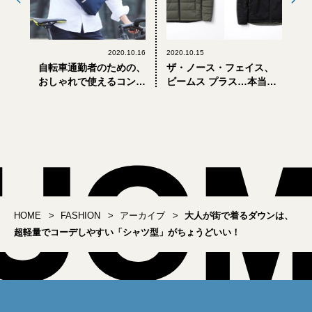
2020.10.16
2020.10.15
自転車通勤者のための、
ザ・ノース・フェイス、
おしゃれで使えるコンパ
ビームス プラス…本当に
クトビジネスバッグ！
使える“両A面”リバーシブ
ルアウター5選
HOME
FASHION
アーカイブ
大人が街で着るダウンは、
超軽量でコーデしやすい「シャツ型」がちょうどいい！