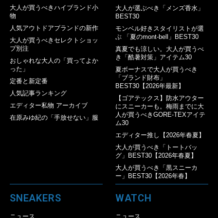
大人が買うべきハイブランド小
大人が選ぶべき「メンズ香水」
物
BEST30
人気アウトドアブランドの新作
モンベル好きスタイリストが選
ぶ 「夏のmont-bell」BEST30
大人が買うべきセレクトショッ
プ別注
真夏でも涼しい。大人が買うべ
き「酷暑対策」アイテム30
おしゃれな大人の「買ってよか
った」
夏ボーナスで大人が買うべき
「ブランド財布」
定番と新定番
BEST30【2026年最新】
人気記事ランキング
【ゴアテックス】防水アウター
エディター私物 アーカイブ
にスニーカーも。梅雨までに大
人が買うべきGORE-TEXアイテ
在原みゆ紀の「手放せない」服
ム30
エディター推し【2026年春夏】
大人が買うべき「トートバッ
グ」BEST30【2026年春夏】
大人が買うべき「黒スニーカ
ー」BEST30【2026年春】
SNEAKERS
WATCH
ニュース
ニュース