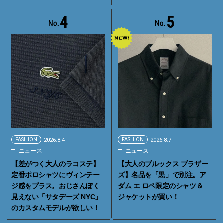
4
5
FASHION
2026.8.4
FASHION
2026.8.7
ニュース
ニュース
【差がつく大人のラコステ】
【大人のブルックス ブラザー
定番ポロシャツにヴィンテー
ズ】名品を「黒」で別注。ア
ジ感をプラス。おじさんぽく
ダム エ ロペ限定のシャツ＆
見えない「サタデーズ NYC」
ジャケットが買い！
のカスタムモデルが欲しい！