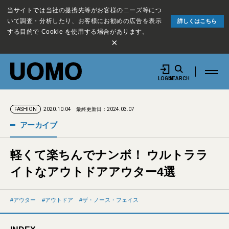
当サイトでは当社の提携先等がお客様のニーズ等につ
いて調査・分析したり、お客様にお勧めの広告を表示
詳しくはこちら
する目的で Cookie を使用する場合があります。
×
LOGIN
SEARCH
2020.10.04
最終更新日：2024.03.07
FASHION
アーカイブ
軽くて楽ちんでナンボ！ ウルトララ
イトなアウトドアアウター4選
アウター
アウトドア
ザ・ノース・フェイス