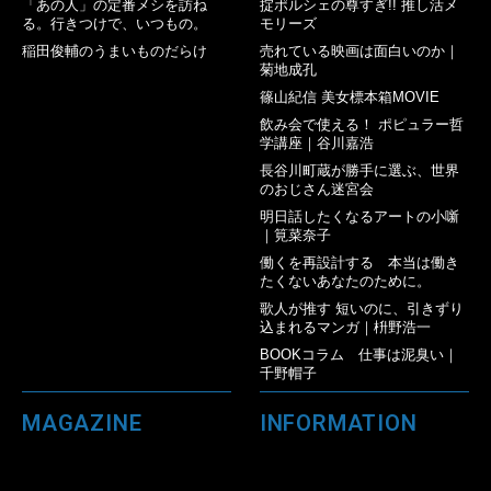
「あの人」の定番メシを訪ね
掟ポルシェの尊すぎ!! 推し活メ
る。行きつけで、いつもの。
モリーズ
稲田俊輔のうまいものだらけ
売れている映画は面白いのか｜
菊地成孔
篠山紀信 美女標本箱MOVIE
飲み会で使える！ ポピュラー哲
学講座｜谷川嘉浩
長谷川町蔵が勝手に選ぶ、世界
のおじさん迷宮会
明日話したくなるアートの小噺
｜筧菜奈子
働くを再設計する 本当は働き
たくないあなたのために。
歌人が推す 短いのに、引きずり
込まれるマンガ｜枡野浩一
BOOKコラム 仕事は泥臭い｜
千野帽子
MAGAZINE
INFORMATION