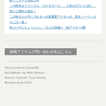
軽アウター大本命な件
この秋冬はフリースも「カナダグース」。人気のダウンに続く、
新たな傑作が誕生！
この秋大人が手に入れるべき最重要アウターは、新生ノーティカ
のこの一着！
秋コーデにちょうどいい。大人の羽織り・軽アウター4選
掲載アイテムの問い合わせ先はこちら
Photos:Keita Goto[W]
Hair&Make-up:Miki Masue
Stylist:Takeshi Toyoshima
Models:Alek KOU