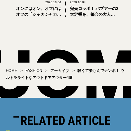
2020.10.04
2020.10.04
オンにはオン、オフには
完売コラボ！ バブアーの2
オフの「シャカシャカ素
大定番を、都会の大人に
材」。2つの正解大人コー
似合う仕様にモダナイズ
デ
HOME
FASHION
アーカイブ
軽くて楽ちんでナンボ！ ウ
ルトラライトなアウトドアアウター4選
RELATED ARTICLE