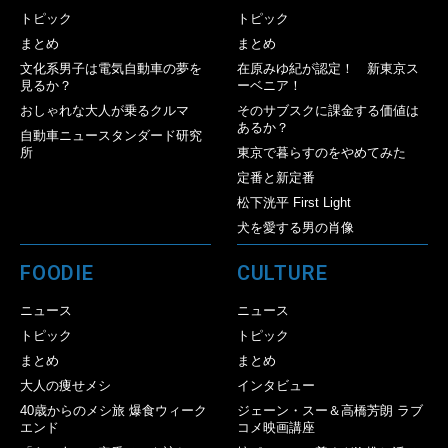
トピック
トピック
まとめ
まとめ
文化系男子は電気自動車の夢を
在原みゆ紀が認定！ 新東京ス
見るか？
ーベニア！
おしゃれな大人が乗るクルマ
そのサブスクに課金する価値は
あるか？
自動車ニュースタンダード研究
所
東京で暮らすのをやめてみた
定番と新定番
松下洸平 First Light
犬を愛する男の肖像
FOODIE
CULTURE
ニュース
ニュース
トピック
トピック
まとめ
まとめ
大人の痩せメシ
インタビュー
40歳からのメシ旅 爆食ウィーク
ジェーン・スー＆高橋芳朗 ラブ
エンド
コメ映画講座