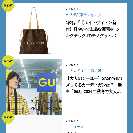
2026.8.8
人気記事ランキング
1位は『【ルイ・ヴィトン新
作】軽やかで上品な新素材｢シ
ルクテック｣のモノグラムバッ
グ10型を全部見せ』【週間人気
記事BEST5】
2026.8.7
大人のユニクロ／GU
【大人のジーユー】SNSで超バ
ズってるカーディガンは？ 新
生「GU」2026年秋冬で大人メ
ンズが買うべき12選！【試着ル
ポ前編】
2026.8.7
ニュース