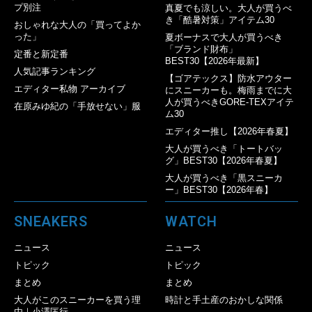
プ別注
真夏でも涼しい。大人が買うべ
き「酷暑対策」アイテム30
おしゃれな大人の「買ってよか
った」
夏ボーナスで大人が買うべき
「ブランド財布」
定番と新定番
BEST30【2026年最新】
人気記事ランキング
【ゴアテックス】防水アウター
エディター私物 アーカイブ
にスニーカーも。梅雨までに大
人が買うべきGORE-TEXアイテ
在原みゆ紀の「手放せない」服
ム30
エディター推し【2026年春夏】
大人が買うべき「トートバッ
グ」BEST30【2026年春夏】
大人が買うべき「黒スニーカ
ー」BEST30【2026年春】
SNEAKERS
WATCH
ニュース
ニュース
トピック
トピック
まとめ
まとめ
大人がこのスニーカーを買う理
時計と手土産のおかしな関係
由｜小澤匡行