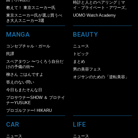
時計と人とのペアリング｜マ
教えて！ 東京スニーカー氏
イ・プライベート・アワーズ。
東京スニーカー氏が選ぶ買うべ
UOMO Watch Academy
き大人スニーカー3選
MANGA
BEAUTY
コンセプチャル・ガール
ニュース
民譚
トピック
スペアタウン 〜つくろう自分だ
まとめ
けの予備の街〜
男の美容フェス
柳さん ごはんですよ
オジサンのための「逆転美容」
答えのない問い
今日もまたそんな日
プロサウナーSHOW ＆ プロテイ
ナーYUSUKE
プロゴルファー! HIKARU
CAR
LIFE
ニュース
ニュース