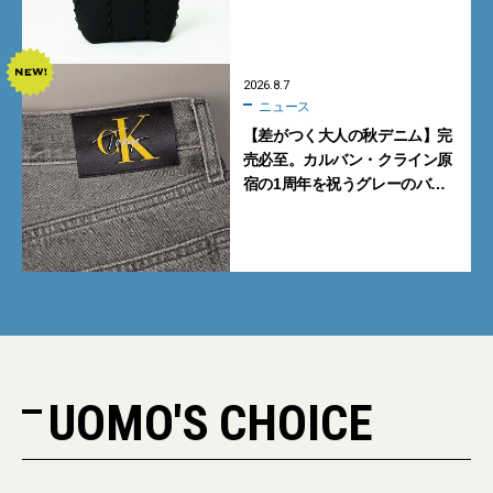
も収納可
2026.8.7
ニュース
【差がつく大人の秋デニム】完
売必至。カルバン・クライン原
宿の1周年を祝うグレーのバ
ギーデニムが数量限定発売
UOMO'S CHOICE