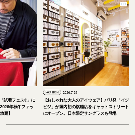
FASHION
2026.7.24
FASHION
2026.7.29
2026年9月5日・6日開催。「試着フェス®︎」に
【おしゃれな大人の
読者の皆さまをご招待。【2026年秋冬ファッ
ピジ」が国内初の旗
ション＆美容アイテム試し放題】
にオープン。日本限