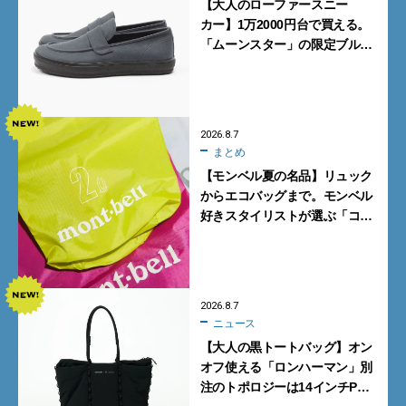
【大人のローファースニー
カー】1万2000円台で買える。
「ムーンスター」の限定ブルー
グレーを見逃すな
2026.8.7
まとめ
【モンベル夏の名品】リュック
からエコバッグまで。モンベル
好きスタイリストが選ぶ「コス
パも最高な超軽量バッグ」5選
2026.8.7
ニュース
【大人の黒トートバッグ】オン
オフ使える「ロンハーマン」別
注のトポロジーは14インチPC