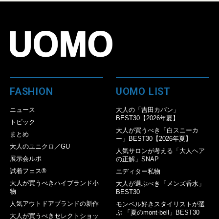
FASHION
UOMO LIST
ニュース
大人の「吉田カバン」
BEST30【2026年夏】
トピック
大人が買うべき「白スニーカ
まとめ
ー」BEST30【2026年夏】
大人のユニクロ／GU
人気サロンが考える「大人ヘア
展示会ルポ
の正解」SNAP
試着フェス®︎
エディター私物
大人が買うべきハイブランド小
大人が選ぶべき「メンズ香水」
物
BEST30
人気アウトドアブランドの新作
モンベル好きスタイリストが選
ぶ 「夏のmont-bell」BEST30
大人が買うべきセレクトショッ