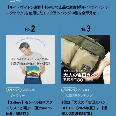
ニュース
【ルイ・ヴィトン新作】軽やかで上品な新素材｢ルイ･ヴィトン シ
ルクテック｣を使用したモノグラムバッグ10型を全部見せ！
2
3
FASHION
2026.7.27
FASHION
2026.8.1
ギャラリー
人気記事ランキング
【Gallery】モンベル好きスタ
1位は『大人の「吉田カバン」
イリストが選ぶ 「夏のmont-
BEST30【2026年夏】』【週
bell」BEST30
間人気記事BEST5】