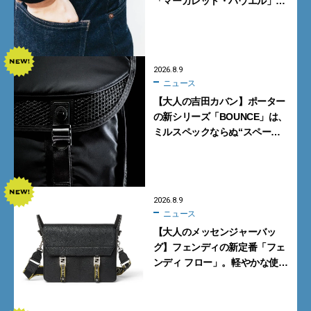
「マーガレット・ハウエル」と
「エドウイン」のコラボが秀逸
すぎる！
2026.8.9
ニュース
【大人の吉田カバン】ポーター
の新シリーズ「BOUNCE」は、
ミルスペックならぬ“スペース
スペック”の機能美あふれる黒
バッグ
2026.8.9
ニュース
【大人のメッセンジャーバッ
グ】フェンディの新定番「フェ
ンディ フロー」。軽やかな使い
心地と美しい佇まいを両立
【FENDI】