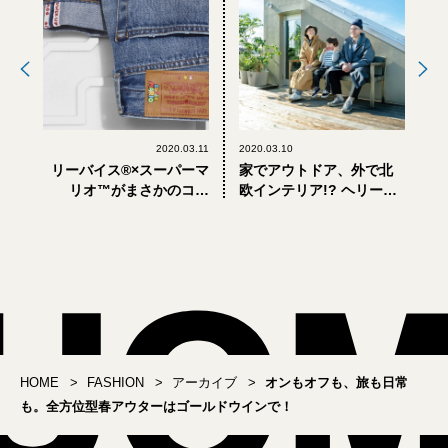
2020.03.11
2020.03.10
リーバイス®×スーパーマ
家でアウトドア、外で北
リオ™がまさかのコラ
欧インテリア!? ヘリーハ
ボ！ 501®やおなじみのオ
ンセン×アクタスが提案す
ーバーオールが登場
るウェアと家具の新コラ
ボコレクション「ランド
ノーム」
HOME
FASHION
アーカイブ
オンもオフも、旅も日常
も。全方位型春アウターはゴールドウインで！