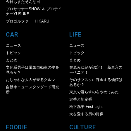
今日もまたそんな日
プロサウナーSHOW ＆ プロテイ
ナーYUSUKE
プロゴルファー! HIKARU
CAR
LIFE
ニュース
ニュース
トピック
トピック
まとめ
まとめ
文化系男子は電気自動車の夢を
在原みゆ紀が認定！ 新東京ス
見るか？
ーベニア！
おしゃれな大人が乗るクルマ
そのサブスクに課金する価値は
あるか？
自動車ニュースタンダード研究
所
東京で暮らすのをやめてみた
定番と新定番
松下洸平 First Light
犬を愛する男の肖像
FOODIE
CULTURE