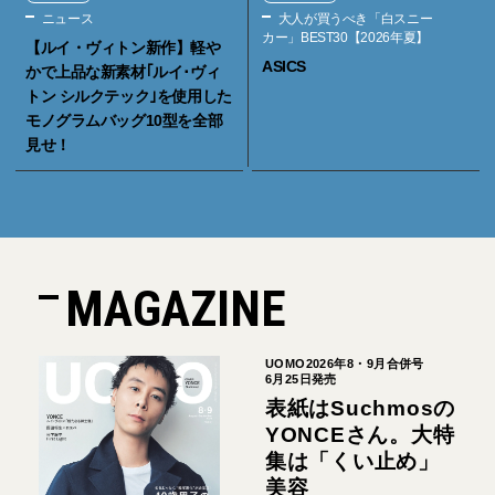
ニュース
大人が買うべき「白スニー
カー」BEST30【2026年夏】
【ルイ・ヴィトン新作】軽や
ASICS
かで上品な新素材｢ルイ･ヴィ
トン シルクテック｣を使用した
モノグラムバッグ10型を全部
見せ！
MAGAZINE
UOMO2026年8・9月合併号
6月25日発売
表紙はSuchmosの
YONCEさん。大特
集は「くい止め」
美容