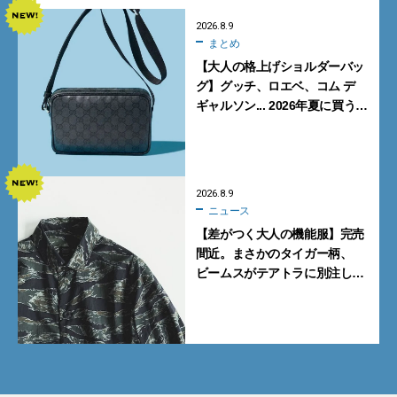
2026.8.9
まとめ
【大人の格上げショルダーバッ
グ】グッチ、ロエベ、コム デ
ギャルソン... 2026年夏に買うべ
き新作5選
2026.8.9
ニュース
【差がつく大人の機能服】完売
間近。まさかのタイガー柄、
ビームスがテアトラに別注した
シャツ＆パンツを狙い撃ち！