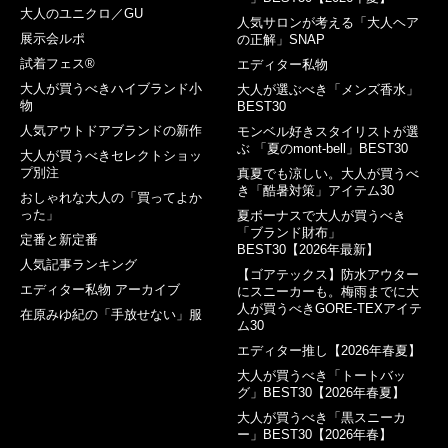
大人のユニクロ／GU
人気サロンが考える「大人ヘア
展示会ルポ
の正解」SNAP
試着フェス®︎
エディター私物
大人が買うべきハイブランド小
大人が選ぶべき「メンズ香水」
物
BEST30
人気アウトドアブランドの新作
モンベル好きスタイリストが選
ぶ 「夏のmont-bell」BEST30
大人が買うべきセレクトショッ
プ別注
真夏でも涼しい。大人が買うべ
き「酷暑対策」アイテム30
おしゃれな大人の「買ってよか
った」
夏ボーナスで大人が買うべき
「ブランド財布」
定番と新定番
BEST30【2026年最新】
人気記事ランキング
【ゴアテックス】防水アウター
エディター私物 アーカイブ
にスニーカーも。梅雨までに大
人が買うべきGORE-TEXアイテ
在原みゆ紀の「手放せない」服
ム30
エディター推し【2026年春夏】
大人が買うべき「トートバッ
グ」BEST30【2026年春夏】
大人が買うべき「黒スニーカ
ー」BEST30【2026年春】