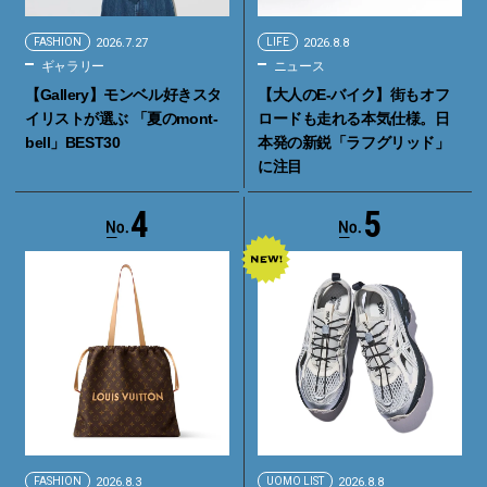
FASHION
2026.7.27
LIFE
2026.8.8
ギャラリー
ニュース
【Gallery】モンベル好きスタ
【大人のE-バイク】街もオフ
イリストが選ぶ 「夏のmont-
ロードも走れる本気仕様。日
bell」BEST30
本発の新鋭「ラフグリッド」
に注目
4
5
FASHION
2026.8.3
UOMO LIST
2026.8.8