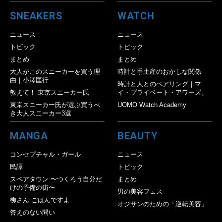
SNEAKERS
WATCH
ニュース
ニュース
トピック
トピック
まとめ
まとめ
大人がこのスニーカーを買う理
時計と手土産のおかしな関係
由｜小澤匡行
時計と人とのペアリング｜マ
教えて！ 東京スニーカー氏
イ・プライベート・アワーズ。
東京スニーカー氏が選ぶ買うべ
UOMO Watch Academy
き大人スニーカー3選
MANGA
BEAUTY
コンセプチャル・ガール
ニュース
民譚
トピック
スペアタウン 〜つくろう自分だ
まとめ
けの予備の街〜
男の美容フェス
柳さん ごはんですよ
オジサンのための「逆転美容」
答えのない問い