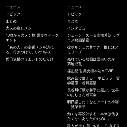
ニュース
ニュース
トピック
トピック
まとめ
まとめ
大人の痩せメシ
インタビュー
40歳からのメシ旅 爆食ウィーク
ジェーン・スー＆高橋芳朗 ラブ
エンド
コメ映画講座
「あの人」の定番メシを訪ね
掟ポルシェの尊すぎ!! 推し活メ
る。行きつけで、いつもの。
モリーズ
稲田俊輔のうまいものだらけ
売れている映画は面白いのか｜
菊地成孔
篠山紀信 美女標本箱MOVIE
飲み会で使える！ ポピュラー哲
学講座｜谷川嘉浩
長谷川町蔵が勝手に選ぶ、世界
のおじさん迷宮会
明日話したくなるアートの小噺
｜筧菜奈子
働くを再設計する 本当は働き
たくないあなたのために。
歌人が推す 短いのに、引きずり