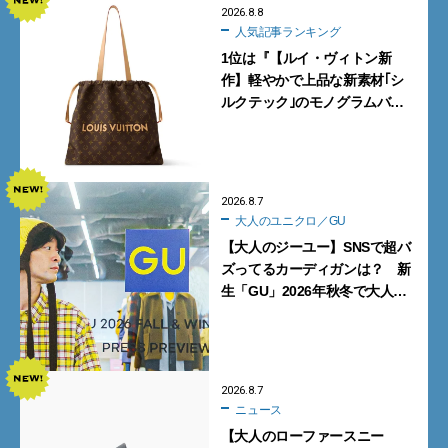
2026.8.8
人気記事ランキング
1位は『【ルイ・ヴィトン新
作】軽やかで上品な新素材｢シ
ルクテック｣のモノグラムバッ
グ10型を全部見せ』【週間人気
記事BEST5】
2026.8.7
大人のユニクロ／GU
【大人のジーユー】SNSで超バ
ズってるカーディガンは？ 新
生「GU」2026年秋冬で大人メ
ンズが買うべき12選！【試着ル
ポ前編】
2026.8.7
ニュース
【大人のローファースニー