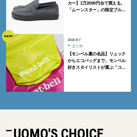
カー】1万2000円台で買える。
「ムーンスター」の限定ブルー
グレーを見逃すな
2026.8.7
まとめ
【モンベル夏の名品】リュック
からエコバッグまで。モンベル
好きスタイリストが選ぶ「コス
パも最高な超軽量バッグ」5選
UOMO'S CHOICE