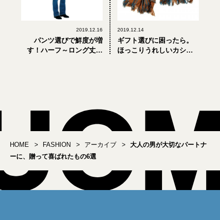
2019.12.16
2019.12.14
パンツ選びで鮮度が増
ギフト選びに困ったら。
す！ハーフ～ロング丈ア
ほっこりうれしいカシミ
ウターの着こなし正解バ
ヤな小物
ランスとは？
HOME
FASHION
アーカイブ
大人の男が大切なパートナ
ーに、贈って喜ばれたもの6選