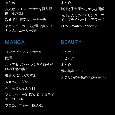
まとめ
まとめ
大人がこのスニーカーを買う理
時計と手土産のおかしな関係
由｜小澤匡行
時計と人とのペアリング｜マ
教えて！ 東京スニーカー氏
イ・プライベート・アワーズ。
東京スニーカー氏が選ぶ買うべ
UOMO Watch Academy
き大人スニーカー3選
MANGA
BEAUTY
コンセプチャル・ガール
ニュース
民譚
トピック
スペアタウン 〜つくろう自分だ
まとめ
けの予備の街〜
男の美容フェス
柳さん ごはんですよ
オジサンのための「逆転美容」
答えのない問い
今日もまたそんな日
プロサウナーSHOW ＆ プロテイ
ナーYUSUKE
プロゴルファー! HIKARU