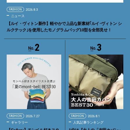
FASHION
2026.8.3
ニュース
【ルイ・ヴィトン新作】軽やかで上品な新素材｢ルイ･ヴィトン シ
ルクテック｣を使用したモノグラムバッグ10型を全部見せ！
2
3
FASHION
2026.7.27
FASHION
2026.8.1
ギャラリー
人気記事ランキング
【Gallery】モンベル好きスタ
1位は『大人の「吉田カバン」