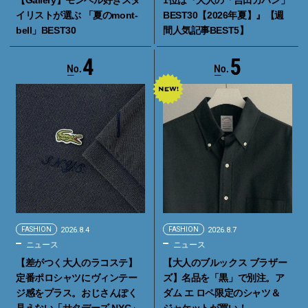
イリストが選ぶ 「夏のmont-
BEST30【2026年夏】』【週
bell」BEST30
間人気記事BEST5】
4
5
FASHION
2026.8.4
FASHION
2026.8.7
ニュース
ニュース
【差がつく大人のラコステ】
【大人のブルックス ブラザー
定番ポロシャツにヴィンテー
ズ】名品を「黒」で別注。ア
ジ感をプラス。おじさんぽく
ダム エ ロペ限定のシャツ＆
見えない「サタデーズ NYC」
ジャケットが買い！