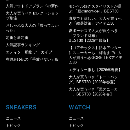
人気アウトドアブランドの新作
モンベル好きスタイリストが選
ぶ 「夏のmont-bell」BEST30
大人が買うべきセレクトショッ
プ別注
真夏でも涼しい。大人が買うべ
き「酷暑対策」アイテム30
おしゃれな大人の「買ってよか
った」
夏ボーナスで大人が買うべき
「ブランド財布」
定番と新定番
BEST30【2026年最新】
人気記事ランキング
【ゴアテックス】防水アウター
エディター私物 アーカイブ
にスニーカーも。梅雨までに大
人が買うべきGORE-TEXアイテ
在原みゆ紀の「手放せない」服
ム30
エディター推し【2026年春夏】
大人が買うべき「トートバッ
グ」BEST30【2026年春夏】
大人が買うべき「黒スニーカ
ー」BEST30【2026年春】
SNEAKERS
WATCH
ニュース
ニュース
トピック
トピック