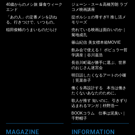
40歳からのメシ旅 爆食ウィーク
ジェーン・スー＆高橋芳朗 ラブ
エンド
コメ映画講座
「あの人」の定番メシを訪ね
掟ポルシェの尊すぎ!! 推し活メ
る。行きつけで、いつもの。
モリーズ
稲田俊輔のうまいものだらけ
売れている映画は面白いのか｜
菊地成孔
篠山紀信 美女標本箱MOVIE
飲み会で使える！ ポピュラー哲
学講座｜谷川嘉浩
長谷川町蔵が勝手に選ぶ、世界
のおじさん迷宮会
明日話したくなるアートの小噺
｜筧菜奈子
働くを再設計する 本当は働き
たくないあなたのために。
歌人が推す 短いのに、引きずり
込まれるマンガ｜枡野浩一
BOOKコラム 仕事は泥臭い｜
千野帽子
MAGAZINE
INFORMATION