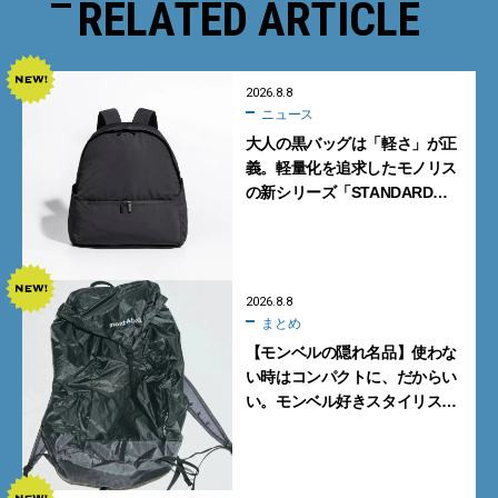
RELATED ARTICLE
2026.8.8
ニュース
大人の黒バッグは「軽さ」が正
義。軽量化を追求したモノリス
の新シリーズ「STANDARD
Neutral」が快適すぎる！
2026.8.8
まとめ
【モンベルの隠れ名品】使わな
い時はコンパクトに、だからい
い。モンベル好きスタイリスト
がすすめる「たためるバッグ」
4選