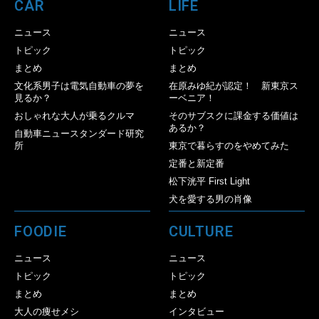
CAR
LIFE
ニュース
ニュース
トピック
トピック
まとめ
まとめ
文化系男子は電気自動車の夢を
在原みゆ紀が認定！ 新東京ス
見るか？
ーベニア！
おしゃれな大人が乗るクルマ
そのサブスクに課金する価値は
あるか？
自動車ニュースタンダード研究
所
東京で暮らすのをやめてみた
定番と新定番
松下洸平 First Light
犬を愛する男の肖像
FOODIE
CULTURE
ニュース
ニュース
トピック
トピック
まとめ
まとめ
大人の痩せメシ
インタビュー