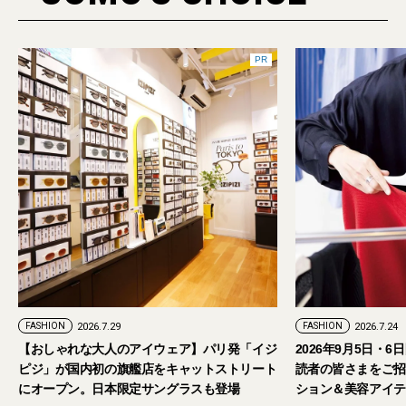
PR
FASHION
2026.7.24
ェア】パリ発「イジ
2026年9月5日・6日開催。「試着フェス®︎」に
キャットストリート
読者の皆さまをご招待。【2026年秋冬ファッ
グラスも登場
ション＆美容アイテム試し放題】