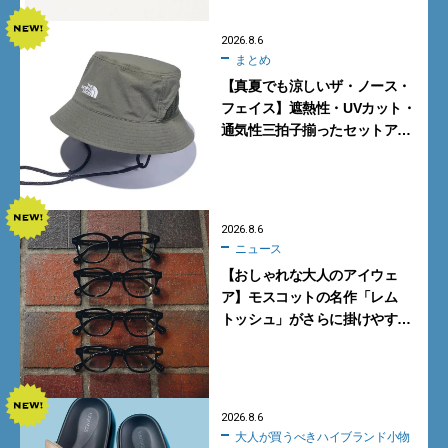
2026.8.6
まとめ
【真夏でも涼しいザ・ノース・
フェイス】遮熱性・UVカット・
通気性三拍子揃ったセットアッ
プに大注目。酷暑対策に大人が
買うべき3選
2026.8.6
ニュース
【おしゃれな大人のアイウェ
ア】モスコットの名作「レム
トッシュ」がさらに掛けやす
く。より多くの人にフィットす
る新モデルが秀逸すぎる
2026.8.6
大人が買うべきハイブランド小物