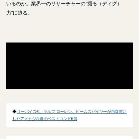
いるのか。業界一のリサーチャーの“掘る（ディグ）
力”に迫る。
◆
リーバイス®︎、ラルフ ローレン…ビームスバイヤーが自腹買い
したアメカジな夏のベストコンビ6選