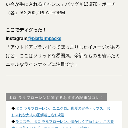
い今が手に入れるチャンス」バッグ￥13,970・ポーチ
（各）￥2,200／PLATFORM
ここでディグった！
Instagram
@platformpacks
「アウトドアブランドってほっこりしたイメージがある
けど、ここはソリッドな雰囲気。余計なものを省いたミ
ニマルなラインナップに注目です」
ポロ ラルフローレンに関するおすすめ記事はコレ！
◆
ポロ ラルフローレン、ユニクロ…真夏の定番トップス、お
しゃれな大人の正解着こなし4選
◆
ラコステ、ポロ ラルフローレン…懐かしくて新しい。この春