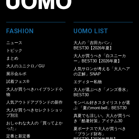
FASHION
UOMO LIST
ニュース
大人の「吉田カバン」
BEST30【2026年夏】
トピック
大人が買うべき「白スニーカ
まとめ
ー」BEST30【2026年夏】
大人のユニクロ／GU
人気サロンが考える「大人ヘア
展示会ルポ
の正解」SNAP
試着フェス®︎
エディター私物
大人が買うべきハイブランド小
大人が選ぶべき「メンズ香水」
物
BEST30
人気アウトドアブランドの新作
モンベル好きスタイリストが選
ぶ 「夏のmont-bell」BEST30
大人が買うべきセレクトショッ
プ別注
真夏でも涼しい。大人が買うべ
き「酷暑対策」アイテム30
おしゃれな大人の「買ってよか
った」
夏ボーナスで大人が買うべき
「ブランド財布」
定番と新定番