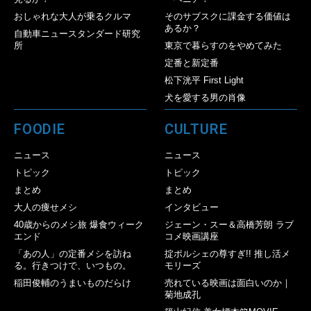
おしゃれな大人が乗るクルマ
そのサブスクに課金する価値は
あるか？
自動車ニュースタンダード研究
所
東京で暮らすのをやめてみた
定番と新定番
松下洸平 First Light
犬を愛する男の肖像
FOODIE
CULTURE
ニュース
ニュース
トピック
トピック
まとめ
まとめ
大人の痩せメシ
インタビュー
40歳からのメシ旅 爆食ウィーク
ジェーン・スー＆高橋芳朗 ラブ
エンド
コメ映画講座
「あの人」の定番メシを訪ね
掟ポルシェの尊すぎ!! 推し活メ
る。行きつけで、いつもの。
モリーズ
稲田俊輔のうまいものだらけ
売れている映画は面白いのか｜
菊地成孔