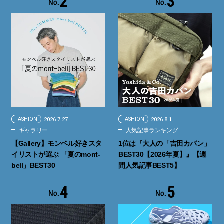
2
3
FASHION
2026.7.27
FASHION
2026.8.1
ギャラリー
人気記事ランキング
【Gallery】モンベル好きスタ
1位は『大人の「吉田カバン」
イリストが選ぶ 「夏のmont-
BEST30【2026年夏】』【週
bell」BEST30
間人気記事BEST5】
4
5