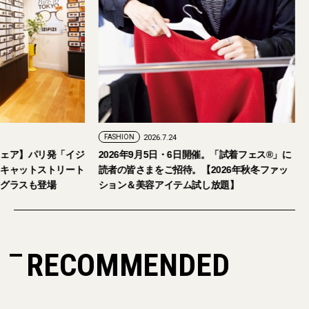
FASHION
2026.7.29
FASHION
2026.7.24
【おしゃれな大人のアイウェア】パリ発「イジ
2026年9月5日・
ピジ」が国内初の旗艦店をキャットストリート
読者の皆さまをご招
にオープン。日本限定サングラスも登場
ション＆美容アイテ
RECOMMENDED