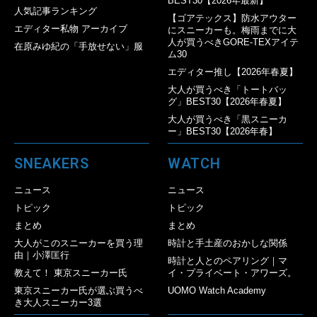
BEST30【2026年最新】
人気記事ランキング
【ゴアテックス】防水アウター
エディター私物 アーカイブ
にスニーカーも。梅雨までに大
人が買うべきGORE-TEXアイテ
在原みゆ紀の「手放せない」服
ム30
エディター推し【2026年春夏】
大人が買うべき「トートバッ
グ」BEST30【2026年春夏】
大人が買うべき「黒スニーカ
ー」BEST30【2026年春】
SNEAKERS
WATCH
ニュース
ニュース
トピック
トピック
まとめ
まとめ
大人がこのスニーカーを買う理
時計と手土産のおかしな関係
由｜小澤匡行
時計と人とのペアリング｜マ
教えて！ 東京スニーカー氏
イ・プライベート・アワーズ。
東京スニーカー氏が選ぶ買うべ
UOMO Watch Academy
き大人スニーカー3選