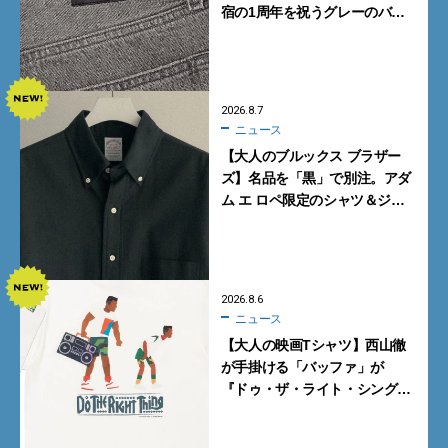
宿の1周年を祝うグレーのバ
ギーデニムが数量限定発売
2026.8.7
ニュース
【大人のブルックス ブラザー
ズ】名品を「黒」で別注。アダ
ム エ ロペ限定のシャツ＆ジャ
ケットが買い！
2026.8.6
ニュース
【大人の映画Tシャツ】西山徹
が手掛ける「バッファ」が
『ドゥ・ザ・ライト・シング』
とコラボ！【8月8日発売】