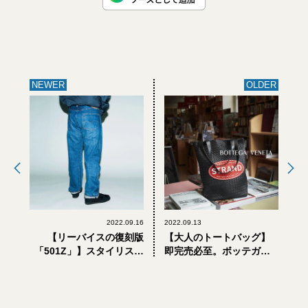
NEWER
OLDER
2022.09.16
2022.09.13
【リーバイスの復刻版
【大人のトートバッグ】
「501Z」】スタイリスト
即完売必至。ボッテガ・
が探し出した「知られざ
ヴェネタが作ったN.Y.の老
る名品」18選ーPART.3ー
舗書店「ストランド ブッ
クストア」のブックトー
ト