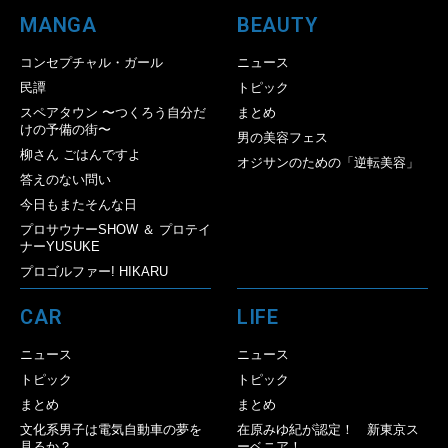
MANGA
BEAUTY
コンセプチャル・ガール
ニュース
民譚
トピック
スペアタウン 〜つくろう自分だ
まとめ
けの予備の街〜
男の美容フェス
柳さん ごはんですよ
オジサンのための「逆転美容」
答えのない問い
今日もまたそんな日
プロサウナーSHOW ＆ プロテイ
ナーYUSUKE
プロゴルファー! HIKARU
CAR
LIFE
ニュース
ニュース
トピック
トピック
まとめ
まとめ
文化系男子は電気自動車の夢を
在原みゆ紀が認定！ 新東京ス
見るか？
ーベニア！