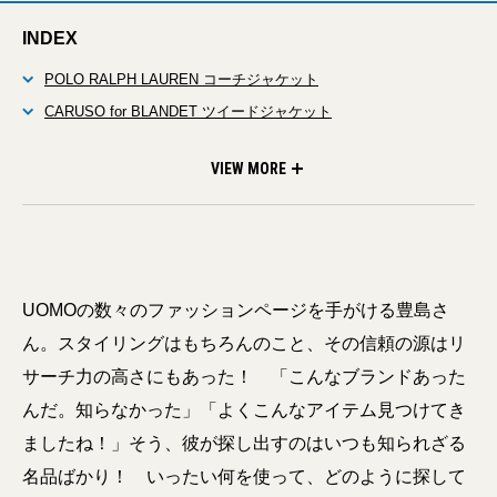
INDEX
POLO RALPH LAUREN コーチジャケット
CARUSO for BLANDET ツイードジャケット
Fifth × Columbiaknit Factory ロンT
guido モカシンシューズ
PLATFORM ナップサックとコインポーチ
VIEW MORE
UOMOの数々のファッションページを手がける豊島さ
ん。スタイリングはもちろんのこと、その信頼の源はリ
サーチ力の高さにもあった！ 「こんなブランドあった
んだ。知らなかった」「よくこんなアイテム見つけてき
ましたね！」そう、彼が探し出すのはいつも知られざる
名品ばかり！ いったい何を使って、どのように探して