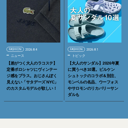
FASHION
2026.8.4
FASHION
2026.8.1
ニュース
トピック
【差がつく大人のラコステ】
【大人のサンダル】2026年夏
定番ポロシャツにヴィンテー
に買うべき10選。ビルケン
ジ感をプラス。おじさんぽく
シュトックのコラボ＆別注、
見えない「サタデーズ NYC」
モンベルの名品、ウーフォス
のカスタムモデルが欲しい！
やサロモンのリカバリーサン
ダルも