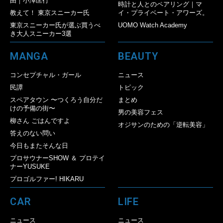
由｜小澤匡行
時計と人とのペアリング｜マ
教えて！ 東京スニーカー氏
イ・プライベート・アワーズ。
東京スニーカー氏が選ぶ買うべ
UOMO Watch Academy
き大人スニーカー3選
MANGA
BEAUTY
コンセプチャル・ガール
ニュース
民譚
トピック
スペアタウン 〜つくろう自分だ
まとめ
けの予備の街〜
男の美容フェス
柳さん ごはんですよ
オジサンのための「逆転美容」
答えのない問い
今日もまたそんな日
プロサウナーSHOW ＆ プロテイ
ナーYUSUKE
プロゴルファー! HIKARU
CAR
LIFE
ニュース
ニュース