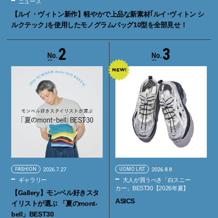
ニュース
【ルイ・ヴィトン新作】軽やかで上品な新素材｢ルイ･ヴィトン シ
ルクテック｣を使用したモノグラムバッグ10型を全部見せ！
2
3
FASHION
2026.7.27
UOMO LIST
2026.8.8
ギャラリー
大人が買うべき「白スニー
カー」BEST30【2026年夏】
【Gallery】モンベル好きスタ
ASICS
イリストが選ぶ 「夏のmont-
bell」BEST30