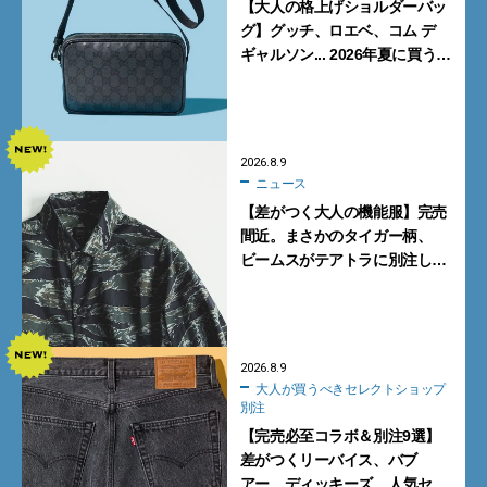
【大人の格上げショルダーバッ
グ】グッチ、ロエベ、コム デ
ギャルソン... 2026年夏に買うべ
き新作5選
2026.8.9
ニュース
【差がつく大人の機能服】完売
間近。まさかのタイガー柄、
ビームスがテアトラに別注した
シャツ＆パンツを狙い撃ち！
2026.8.9
大人が買うべきセレクトショップ
別注
【完売必至コラボ＆別注9選】
差がつくリーバイス、バブ
アー、ディッキーズ... 人気セレ