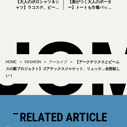
【大人のポロシャツ＆シ
【差がつく大人のポータ
ャツ】ラコステ、ビーム
ー】トートも巾着バッグ
ス…今買って秋まで着ら
も欲しい！ 「サタデー
れる「Tシャツじゃないほ
ズニューヨーク」とのコ
う」8選
ラボ最新作
HOME
FASHION
アーカイブ
【アークテリクスとビーム
スの新プロジェクト】ゴアテックスジャケット、リュック…全部欲し
い！
RELATED ARTICLE