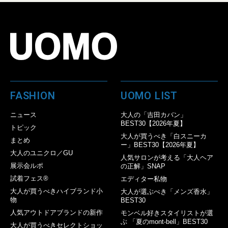
FASHION
UOMO LIST
ニュース
大人の「吉田カバン」
BEST30【2026年夏】
トピック
大人が買うべき「白スニーカ
まとめ
ー」BEST30【2026年夏】
大人のユニクロ／GU
人気サロンが考える「大人ヘア
展示会ルポ
の正解」SNAP
試着フェス®︎
エディター私物
大人が買うべきハイブランド小
大人が選ぶべき「メンズ香水」
物
BEST30
人気アウトドアブランドの新作
モンベル好きスタイリストが選
ぶ 「夏のmont-bell」BEST30
大人が買うべきセレクトショッ