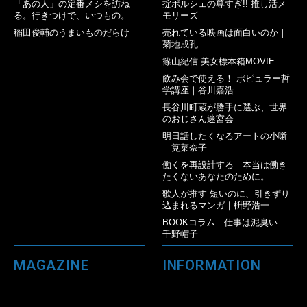
「あの人」の定番メシを訪ね
掟ポルシェの尊すぎ!! 推し活メ
る。行きつけで、いつもの。
モリーズ
稲田俊輔のうまいものだらけ
売れている映画は面白いのか｜
菊地成孔
篠山紀信 美女標本箱MOVIE
飲み会で使える！ ポピュラー哲
学講座｜谷川嘉浩
長谷川町蔵が勝手に選ぶ、世界
のおじさん迷宮会
明日話したくなるアートの小噺
｜筧菜奈子
働くを再設計する 本当は働き
たくないあなたのために。
歌人が推す 短いのに、引きずり
込まれるマンガ｜枡野浩一
BOOKコラム 仕事は泥臭い｜
千野帽子
MAGAZINE
INFORMATION