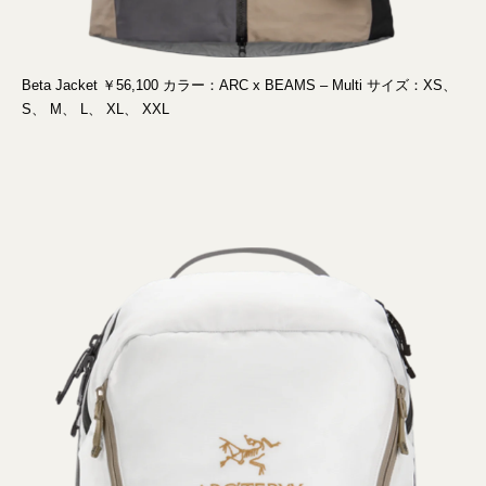
Beta Jacket ￥56,100 カラー：ARC x BEAMS – Multi サイズ：XS、
S、 M、 L、 XL、 XXL