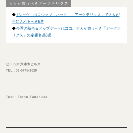
大人が買うべきアークテリクス
◆
Tシャツ、ポロシャツ、ハット…「アークテリクス」で大人が
手に入れるべき6選
◆
今季の新色＆アップデートはココ。大人が買うべき「アークテ
リクス」の定番名品6選
ビームス 六本木ヒルズ
TEL：03-5775-1620
Text：Tetsu Takasuka