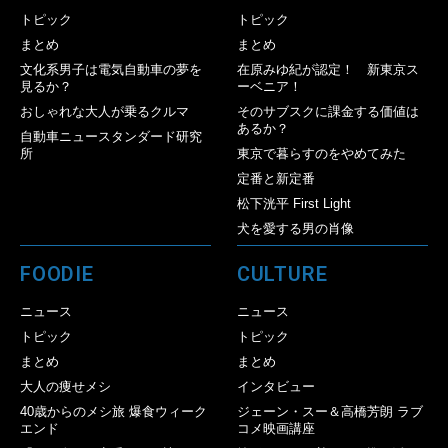
トピック
トピック
まとめ
まとめ
文化系男子は電気自動車の夢を
在原みゆ紀が認定！ 新東京ス
見るか？
ーベニア！
おしゃれな大人が乗るクルマ
そのサブスクに課金する価値は
あるか？
自動車ニュースタンダード研究
所
東京で暮らすのをやめてみた
定番と新定番
松下洸平 First Light
犬を愛する男の肖像
FOODIE
CULTURE
ニュース
ニュース
トピック
トピック
まとめ
まとめ
大人の痩せメシ
インタビュー
40歳からのメシ旅 爆食ウィーク
ジェーン・スー＆高橋芳朗 ラブ
エンド
コメ映画講座