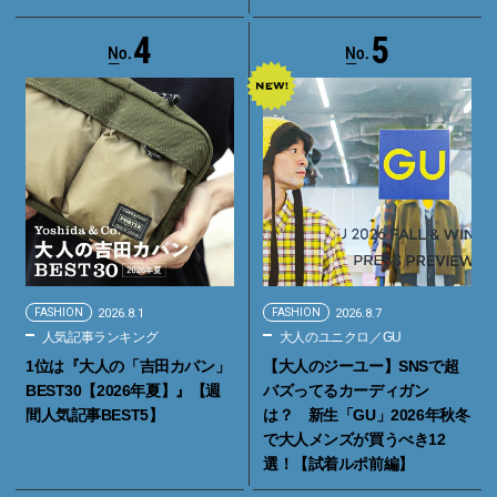
4
5
FASHION
2026.8.1
FASHION
2026.8.7
人気記事ランキング
大人のユニクロ／GU
1位は『大人の「吉田カバン」
【大人のジーユー】SNSで超
BEST30【2026年夏】』【週
バズってるカーディガン
間人気記事BEST5】
は？ 新生「GU」2026年秋冬
で大人メンズが買うべき12
選！【試着ルポ前編】