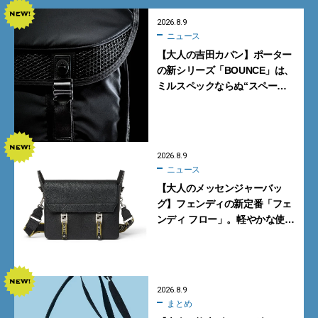
2026.8.9
ニュース
【大人の吉田カバン】ポーター
の新シリーズ「BOUNCE」は、
ミルスペックならぬ“スペース
スペック”の機能美あふれる黒
バッグ
2026.8.9
ニュース
【大人のメッセンジャーバッ
グ】フェンディの新定番「フェ
ンディ フロー」。軽やかな使い
心地と美しい佇まいを両立
【FENDI】
2026.8.9
まとめ