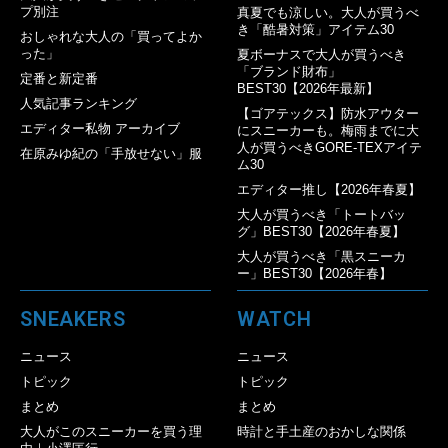
プ別注
真夏でも涼しい。大人が買うべ
き「酷暑対策」アイテム30
おしゃれな大人の「買ってよか
った」
夏ボーナスで大人が買うべき
「ブランド財布」
定番と新定番
BEST30【2026年最新】
人気記事ランキング
【ゴアテックス】防水アウター
エディター私物 アーカイブ
にスニーカーも。梅雨までに大
人が買うべきGORE-TEXアイテ
在原みゆ紀の「手放せない」服
ム30
エディター推し【2026年春夏】
大人が買うべき「トートバッ
グ」BEST30【2026年春夏】
大人が買うべき「黒スニーカ
ー」BEST30【2026年春】
SNEAKERS
WATCH
ニュース
ニュース
トピック
トピック
まとめ
まとめ
大人がこのスニーカーを買う理
時計と手土産のおかしな関係