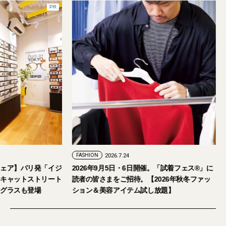
PR
2026.7.29
FASHION
2026.7.24
な大人のアイウェア】パリ発「イジ
2026年9月5日・6日開催。「試着
内初の旗艦店をキャットストリート
読者の皆さまをご招待。【2026
。日本限定サングラスも登場
ション＆美容アイテム試し放題】