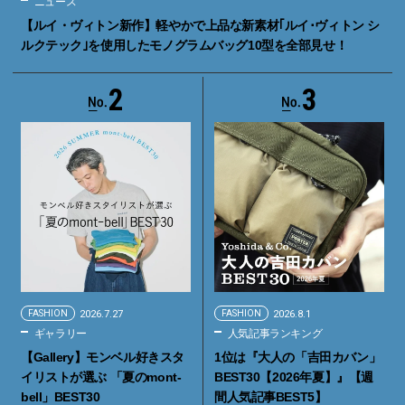
ニュース
【ルイ・ヴィトン新作】軽やかで上品な新素材｢ルイ･ヴィトン シ
ルクテック｣を使用したモノグラムバッグ10型を全部見せ！
2
3
FASHION
2026.7.27
FASHION
2026.8.1
ギャラリー
人気記事ランキング
【Gallery】モンベル好きスタ
1位は『大人の「吉田カバン」
イリストが選ぶ 「夏のmont-
BEST30【2026年夏】』【週
bell」BEST30
間人気記事BEST5】