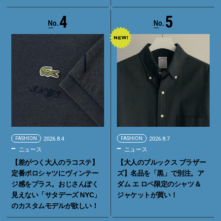
4
5
FASHION
2026.8.4
FASHION
2026.8.7
ニュース
ニュース
【差がつく大人のラコステ】
【大人のブルックス ブラザー
定番ポロシャツにヴィンテー
ズ】名品を「黒」で別注。ア
ジ感をプラス。おじさんぽく
ダム エ ロペ限定のシャツ＆
見えない「サタデーズ NYC」
ジャケットが買い！
のカスタムモデルが欲しい！