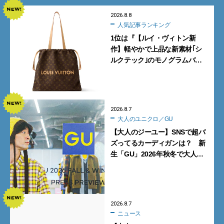
2026.8.8
人気記事ランキング
1位は『【ルイ・ヴィトン新
作】軽やかで上品な新素材｢シ
ルクテック｣のモノグラムバッ
グ10型を全部見せ』【週間人気
記事BEST5】
2026.8.7
大人のユニクロ／GU
【大人のジーユー】SNSで超バ
ズってるカーディガンは？ 新
生「GU」2026年秋冬で大人メ
ンズが買うべき12選！【試着ル
ポ前編】
2026.8.7
ニュース