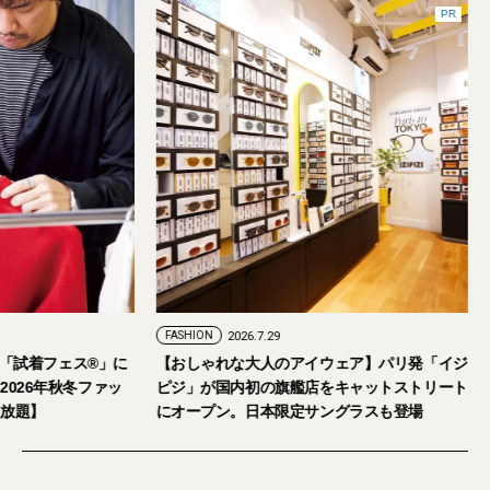
FASHION
2026.7.24
FASHION
2026.7.29
2026年9月5日・6日開催。「試着フェス®︎」に
【おしゃれな大人の
読者の皆さまをご招待。【2026年秋冬ファッ
ピジ」が国内初の旗
ション＆美容アイテム試し放題】
にオープン。日本限