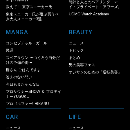
時計と人とのペアリング｜マ
教えて！ 東京スニーカー氏
イ・プライベート・アワーズ。
東京スニーカー氏が選ぶ買うべ
UOMO Watch Academy
き大人スニーカー3選
MANGA
BEAUTY
コンセプチャル・ガール
ニュース
民譚
トピック
スペアタウン 〜つくろう自分だ
まとめ
けの予備の街〜
男の美容フェス
柳さん ごはんですよ
オジサンのための「逆転美容」
答えのない問い
今日もまたそんな日
プロサウナーSHOW ＆ プロテイ
ナーYUSUKE
プロゴルファー! HIKARU
CAR
LIFE
ニュース
ニュース