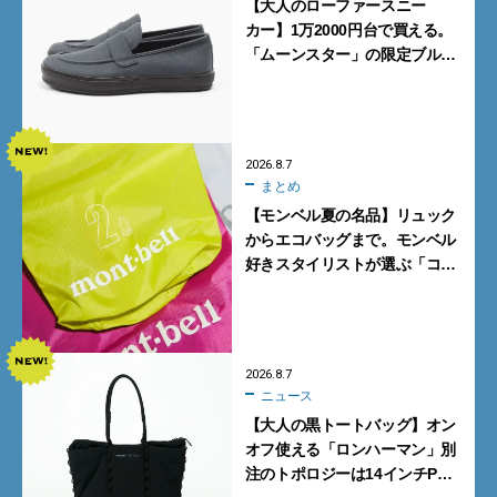
【大人のローファースニー
カー】1万2000円台で買える。
「ムーンスター」の限定ブルー
グレーを見逃すな
2026.8.7
まとめ
【モンベル夏の名品】リュック
からエコバッグまで。モンベル
好きスタイリストが選ぶ「コス
パも最高な超軽量バッグ」5選
2026.8.7
ニュース
【大人の黒トートバッグ】オン
オフ使える「ロンハーマン」別
注のトポロジーは14インチPC