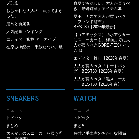
プ別注
真夏でも涼しい。大人が買うべ
き「酷暑対策」アイテム30
おしゃれな大人の「買ってよか
った」
夏ボーナスで大人が買うべき
「ブランド財布」
定番と新定番
BEST30【2026年最新】
人気記事ランキング
【ゴアテックス】防水アウター
エディター私物 アーカイブ
にスニーカーも。梅雨までに大
人が買うべきGORE-TEXアイテ
在原みゆ紀の「手放せない」服
ム30
エディター推し【2026年春夏】
大人が買うべき「トートバッ
グ」BEST30【2026年春夏】
大人が買うべき「黒スニーカ
ー」BEST30【2026年春】
SNEAKERS
WATCH
ニュース
ニュース
トピック
トピック
まとめ
まとめ
大人がこのスニーカーを買う理
時計と手土産のおかしな関係
由｜小澤匡行