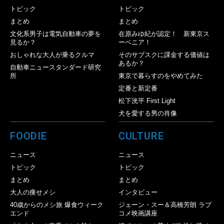
トピック
トピック
まとめ
まとめ
文化系男子は電気自動車の夢を
在原みゆ紀が認定！ 新東京ス
見るか？
ーベニア！
おしゃれな大人が乗るクルマ
そのサブスクに課金する価値は
あるか？
自動車ニュースタンダード研究
所
東京で暮らすのをやめてみた
定番と新定番
松下洸平 First Light
犬を愛する男の肖像
FOODIE
CULTURE
ニュース
ニュース
トピック
トピック
まとめ
まとめ
大人の痩せメシ
インタビュー
40歳からのメシ旅 爆食ウィーク
ジェーン・スー＆高橋芳朗 ラブ
エンド
コメ映画講座