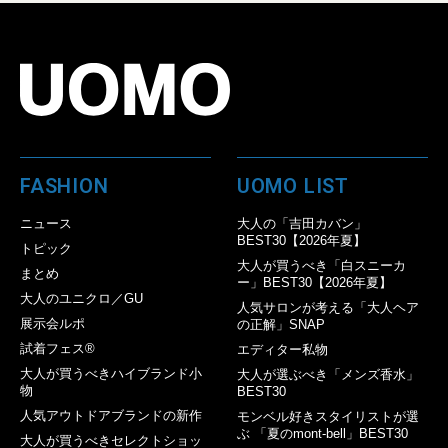
FASHION
UOMO LIST
ニュース
大人の「吉田カバン」
BEST30【2026年夏】
トピック
大人が買うべき「白スニーカ
まとめ
ー」BEST30【2026年夏】
大人のユニクロ／GU
人気サロンが考える「大人ヘア
展示会ルポ
の正解」SNAP
試着フェス®︎
エディター私物
大人が買うべきハイブランド小
大人が選ぶべき「メンズ香水」
物
BEST30
人気アウトドアブランドの新作
モンベル好きスタイリストが選
ぶ 「夏のmont-bell」BEST30
大人が買うべきセレクトショッ