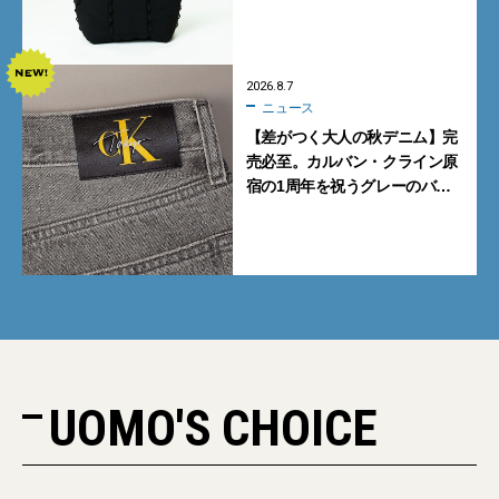
も収納可
2026.8.7
ニュース
【差がつく大人の秋デニム】完
売必至。カルバン・クライン原
宿の1周年を祝うグレーのバ
ギーデニムが数量限定発売
UOMO'S CHOICE