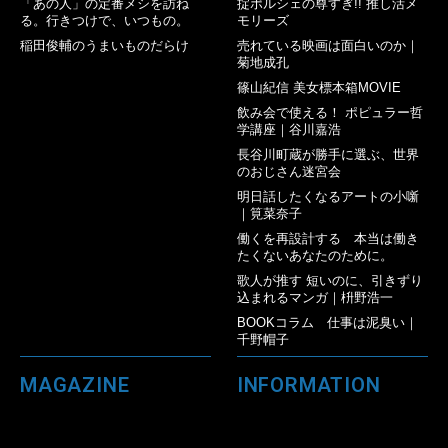
「あの人」の定番メシを訪ね
掟ポルシェの尊すぎ!! 推し活メ
る。行きつけで、いつもの。
モリーズ
稲田俊輔のうまいものだらけ
売れている映画は面白いのか｜
菊地成孔
篠山紀信 美女標本箱MOVIE
飲み会で使える！ ポピュラー哲
学講座｜谷川嘉浩
長谷川町蔵が勝手に選ぶ、世界
のおじさん迷宮会
明日話したくなるアートの小噺
｜筧菜奈子
働くを再設計する 本当は働き
たくないあなたのために。
歌人が推す 短いのに、引きずり
込まれるマンガ｜枡野浩一
BOOKコラム 仕事は泥臭い｜
千野帽子
MAGAZINE
INFORMATION