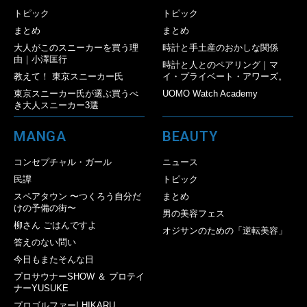
トピック
トピック
まとめ
まとめ
大人がこのスニーカーを買う理
時計と手土産のおかしな関係
由｜小澤匡行
時計と人とのペアリング｜マ
教えて！ 東京スニーカー氏
イ・プライベート・アワーズ。
東京スニーカー氏が選ぶ買うべ
UOMO Watch Academy
き大人スニーカー3選
MANGA
BEAUTY
コンセプチャル・ガール
ニュース
民譚
トピック
スペアタウン 〜つくろう自分だ
まとめ
けの予備の街〜
男の美容フェス
柳さん ごはんですよ
オジサンのための「逆転美容」
答えのない問い
今日もまたそんな日
プロサウナーSHOW ＆ プロテイ
ナーYUSUKE
プロゴルファー! HIKARU