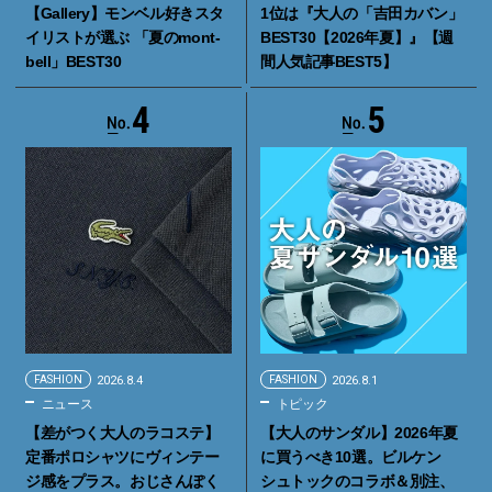
【Gallery】モンベル好きスタ
1位は『大人の「吉田カバン」
イリストが選ぶ 「夏のmont-
BEST30【2026年夏】』【週
bell」BEST30
間人気記事BEST5】
4
5
FASHION
2026.8.4
FASHION
2026.8.1
ニュース
トピック
【差がつく大人のラコステ】
【大人のサンダル】2026年夏
定番ポロシャツにヴィンテー
に買うべき10選。ビルケン
ジ感をプラス。おじさんぽく
シュトックのコラボ＆別注、