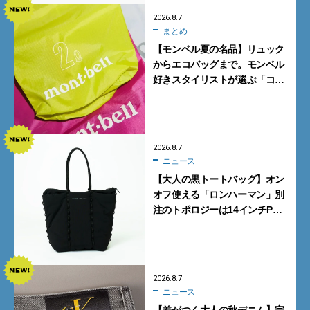
2026.8.7
まとめ
【モンベル夏の名品】リュック
からエコバッグまで。モンベル
好きスタイリストが選ぶ「コス
パも最高な超軽量バッグ」5選
2026.8.7
ニュース
【大人の黒トートバッグ】オン
オフ使える「ロンハーマン」別
注のトポロジーは14インチPC
も収納可
2026.8.7
ニュース