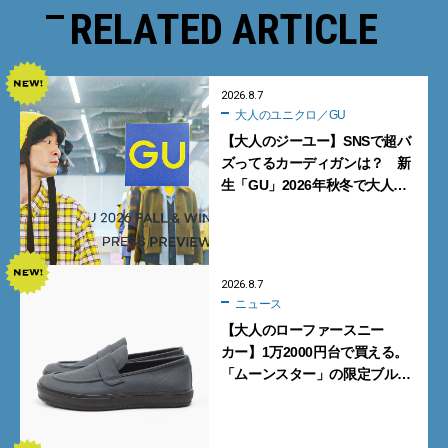
RELATED ARTICLE
2026.8.7
大人のユニクロ／GU
【大人のジーユー】SNSで超バ
ズってるカーディガンは？ 新
生「GU」2026年秋冬で大人メ
ンズが買うべき12選！【試着ル
ポ前編】
2026.8.7
ニュース
【大人のローファースニー
カー】1万2000円台で買える。
「ムーンスター」の限定ブルー
グレーを見逃すな