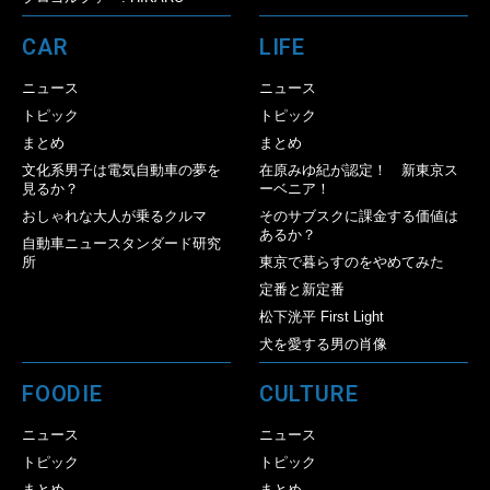
CAR
LIFE
ニュース
ニュース
トピック
トピック
まとめ
まとめ
文化系男子は電気自動車の夢を
在原みゆ紀が認定！ 新東京ス
見るか？
ーベニア！
おしゃれな大人が乗るクルマ
そのサブスクに課金する価値は
あるか？
自動車ニュースタンダード研究
所
東京で暮らすのをやめてみた
定番と新定番
松下洸平 First Light
犬を愛する男の肖像
FOODIE
CULTURE
ニュース
ニュース
トピック
トピック
まとめ
まとめ