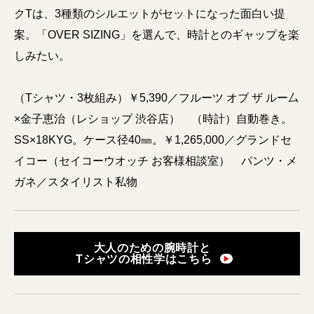
クTは、3種類のシルエットがセットになった面白い提
案。「OVER SIZING」を選んで、時計とのギャップを楽
しみたい。
（Tシャツ・3枚組み）￥5,390／フルーツ オブ ザ ルー厶
×金子恵治（レショップ 渋谷店） （時計）自動巻き。
SS×18KYG。ケース径40㎜。￥1,265,000／グランドセ
イコー（セイコーウオッチ お客様相談室） パンツ・メ
ガネ／スタイリスト私物
大人のための腕時計と
Tシャツの相性学はこちら
▶︎