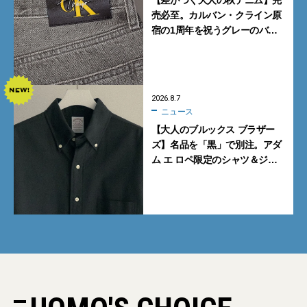
【差がつく大人の秋デニム】完
売必至。カルバン・クライン原
宿の1周年を祝うグレーのバ
ギーデニムが数量限定発売
2026.8.7
ニュース
【大人のブルックス ブラザー
ズ】名品を「黒」で別注。アダ
ム エ ロペ限定のシャツ＆ジャ
ケットが買い！