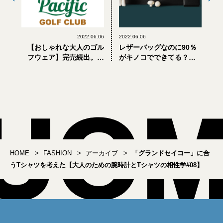
2022.06.06
2022.06.06
【おしゃれな大人のゴル
レザーバッグなのに90％
フウェア】完売続出。鎌
がキノコでできてる？
倉・七里ヶ浜発「パシフ
「土屋鞄製造所」が挑む
ィック ゴルフクラブ」の
サステナブルな新素材
人気がスゴイ！
HOME
FASHION
アーカイブ
「グランドセイコー」に合
うTシャツを考えた【大人のための腕時計とTシャツの相性学#08】