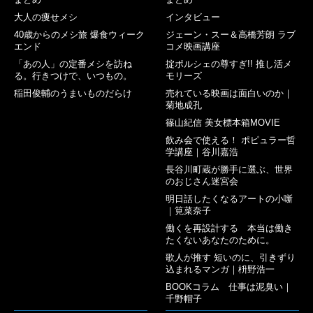
大人の痩せメシ
インタビュー
40歳からのメシ旅 爆食ウィーク
ジェーン・スー＆高橋芳朗 ラブ
エンド
コメ映画講座
「あの人」の定番メシを訪ね
掟ポルシェの尊すぎ!! 推し活メ
る。行きつけで、いつもの。
モリーズ
稲田俊輔のうまいものだらけ
売れている映画は面白いのか｜
菊地成孔
篠山紀信 美女標本箱MOVIE
飲み会で使える！ ポピュラー哲
学講座｜谷川嘉浩
長谷川町蔵が勝手に選ぶ、世界
のおじさん迷宮会
明日話したくなるアートの小噺
｜筧菜奈子
働くを再設計する 本当は働き
たくないあなたのために。
歌人が推す 短いのに、引きずり
込まれるマンガ｜枡野浩一
BOOKコラム 仕事は泥臭い｜
千野帽子