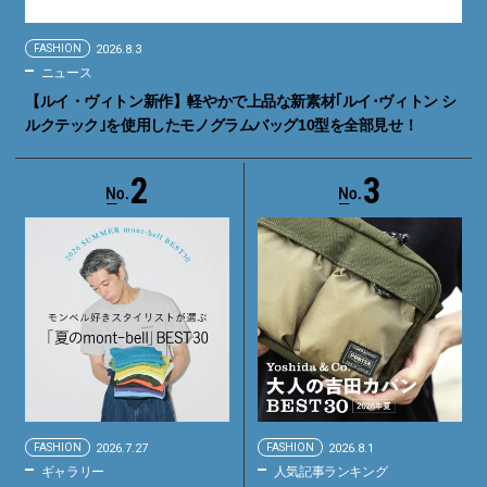
FASHION
2026.8.3
ニュース
【ルイ・ヴィトン新作】軽やかで上品な新素材｢ルイ･ヴィトン シ
ルクテック｣を使用したモノグラムバッグ10型を全部見せ！
2
3
FASHION
2026.7.27
FASHION
2026.8.1
ギャラリー
人気記事ランキング