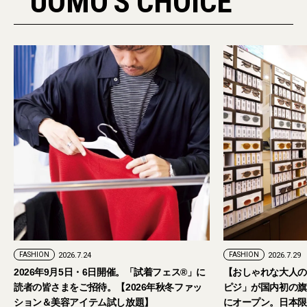
UOMO'S CHOICE
PR
FASHION
2026.7.29
。「試着フェス®︎」に
【おしゃれな大人のアイウェア】パリ発「イジ
026年秋冬ファッ
ピジ」が国内初の旗艦店をキャットストリート
放題】
にオープン。日本限定サングラスも登場