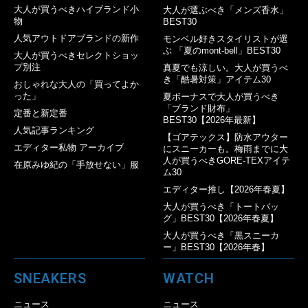
大人が買うべきハイブランド小
大人が選ぶべき「メンズ香水」
物
BEST30
人気アウトドアブランドの新作
モンベル好きスタイリストが選
ぶ 「夏のmont-bell」BEST30
大人が買うべきセレクトショッ
プ別注
真夏でも涼しい。大人が買うべ
き「酷暑対策」アイテム30
おしゃれな大人の「買ってよか
った」
夏ボーナスで大人が買うべき
「ブランド財布」
定番と新定番
BEST30【2026年最新】
人気記事ランキング
【ゴアテックス】防水アウター
エディター私物 アーカイブ
にスニーカーも。梅雨までに大
人が買うべきGORE-TEXアイテ
在原みゆ紀の「手放せない」服
ム30
エディター推し【2026年春夏】
大人が買うべき「トートバッ
グ」BEST30【2026年春夏】
大人が買うべき「黒スニーカ
ー」BEST30【2026年春】
SNEAKERS
WATCH
ニュース
ニュース