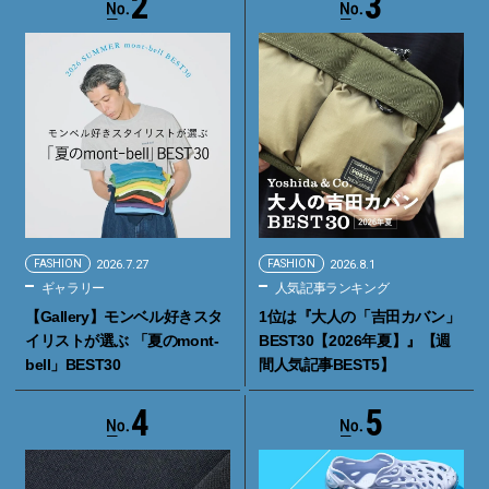
2
3
FASHION
2026.7.27
FASHION
2026.8.1
ギャラリー
人気記事ランキング
【Gallery】モンベル好きスタ
1位は『大人の「吉田カバン」
イリストが選ぶ 「夏のmont-
BEST30【2026年夏】』【週
bell」BEST30
間人気記事BEST5】
4
5