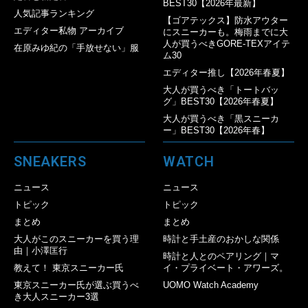
BEST30【2026年最新】
人気記事ランキング
【ゴアテックス】防水アウター
エディター私物 アーカイブ
にスニーカーも。梅雨までに大
人が買うべきGORE-TEXアイテ
在原みゆ紀の「手放せない」服
ム30
エディター推し【2026年春夏】
大人が買うべき「トートバッ
グ」BEST30【2026年春夏】
大人が買うべき「黒スニーカ
ー」BEST30【2026年春】
SNEAKERS
WATCH
ニュース
ニュース
トピック
トピック
まとめ
まとめ
大人がこのスニーカーを買う理
時計と手土産のおかしな関係
由｜小澤匡行
時計と人とのペアリング｜マ
教えて！ 東京スニーカー氏
イ・プライベート・アワーズ。
東京スニーカー氏が選ぶ買うべ
UOMO Watch Academy
き大人スニーカー3選