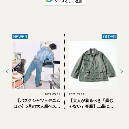
NEWER
OLDER
2022.05.01
2022.05.01
【バスクシャツ＋デニム
【大人が着るべき「黒じ
ほか】5月の大人服ベスト
ゃない」春服】上品に着
コンビ3選 #01
られる「カーキ」のジャ
ケット＆パンツ