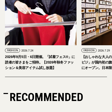
FASHION
2026.7.29
。「試着フェス®︎」に
【おしゃれな大人のアイウェア】パリ発「イジ
026年秋冬ファッ
ピジ」が国内初の旗艦店をキャットストリート
し放題】
にオープン。日本限定サングラスも登場
RECOMMENDED