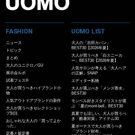
FASHION
UOMO LIST
ニュース
大人の「吉田カバン」
BEST30【2026年夏】
トピック
大人が買うべき「白スニーカ
まとめ
ー」BEST30【2026年夏】
大人のユニクロ／GU
人気サロンが考える「大人ヘア
展示会ルポ
の正解」SNAP
試着フェス®︎
エディター私物
大人が買うべきハイブランド小
大人が選ぶべき「メンズ香水」
物
BEST30
人気アウトドアブランドの新作
モンベル好きスタイリストが選
ぶ 「夏のmont-bell」BEST30
大人が買うべきセレクトショッ
プ別注
真夏でも涼しい。大人が買うべ
き「酷暑対策」アイテム30
おしゃれな大人の「買ってよか
った」
夏ボーナスで大人が買うべき
「ブランド財布」
定番と新定番