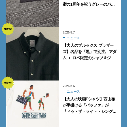
宿の1周年を祝うグレーのバ
ギーデニムが数量限定発売
2026.8.7
ニュース
【大人のブルックス ブラザー
ズ】名品を「黒」で別注。アダ
ム エ ロペ限定のシャツ＆ジャ
ケットが買い！
2026.8.6
ニュース
【大人の映画Tシャツ】西山徹
が手掛ける「バッファ」が
『ドゥ・ザ・ライト・シング』
とコラボ！【8月8日発売】