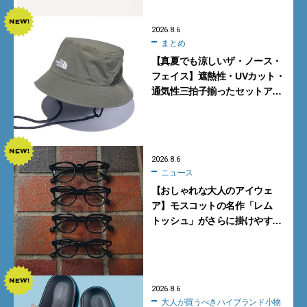
2026.8.6
まとめ
【真夏でも涼しいザ・ノース・
フェイス】遮熱性・UVカット・
通気性三拍子揃ったセットアッ
プに大注目。酷暑対策に大人が
買うべき3選
2026.8.6
ニュース
【おしゃれな大人のアイウェ
ア】モスコットの名作「レム
トッシュ」がさらに掛けやす
く。より多くの人にフィットす
る新モデルが秀逸すぎる
2026.8.6
大人が買うべきハイブランド小物