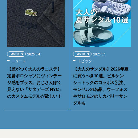
FASHION
2026.8.4
FASHION
2026.8.1
ニュース
トピック
【差がつく大人のラコステ】
【大人のサンダル】2026年夏
定番ポロシャツにヴィンテー
に買うべき10選。ビルケン
ジ感をプラス。おじさんぽく
シュトックのコラボ＆別注、
見えない「サタデーズ NYC」
モンベルの名品、ウーフォス
のカスタムモデルが欲しい！
やサロモンのリカバリーサン
ダルも