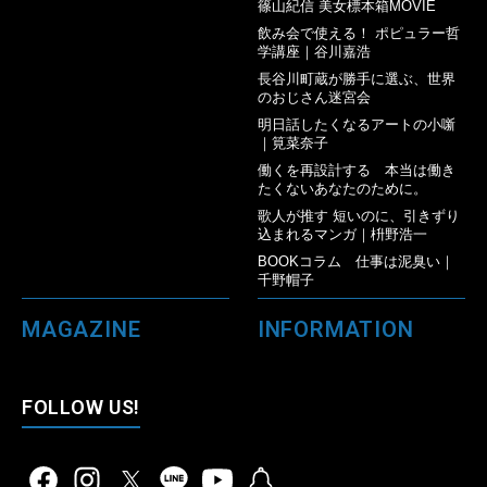
篠山紀信 美女標本箱MOVIE
飲み会で使える！ ポピュラー哲
学講座｜谷川嘉浩
長谷川町蔵が勝手に選ぶ、世界
のおじさん迷宮会
明日話したくなるアートの小噺
｜筧菜奈子
働くを再設計する 本当は働き
たくないあなたのために。
歌人が推す 短いのに、引きずり
込まれるマンガ｜枡野浩一
BOOKコラム 仕事は泥臭い｜
千野帽子
MAGAZINE
INFORMATION
FOLLOW US!