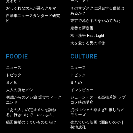
見るか？
ーベニア！
おしゃれな大人が乗るクルマ
そのサブスクに課金する価値は
あるか？
自動車ニュースタンダード研究
所
東京で暮らすのをやめてみた
定番と新定番
松下洸平 First Light
犬を愛する男の肖像
FOODIE
CULTURE
ニュース
ニュース
トピック
トピック
まとめ
まとめ
大人の痩せメシ
インタビュー
40歳からのメシ旅 爆食ウィーク
ジェーン・スー＆高橋芳朗 ラブ
エンド
コメ映画講座
「あの人」の定番メシを訪ね
掟ポルシェの尊すぎ!! 推し活メ
る。行きつけで、いつもの。
モリーズ
稲田俊輔のうまいものだらけ
売れている映画は面白いのか｜
菊地成孔