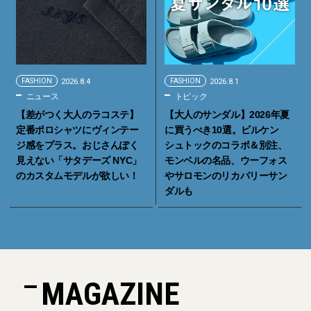
FASHION
2026.8.4
FASHION
2026.8.1
ニュース
トピック
【差がつく大人のラコステ】
【大人のサンダル】2026年夏
定番ポロシャツにヴィンテー
に買うべき10選。ビルケン
ジ感をプラス。おじさんぽく
シュトックのコラボ＆別注、
見えない「サタデーズ NYC」
モンベルの名品、ウーフォス
のカスタムモデルが欲しい！
やサロモンのリカバリーサン
ダルも
MAGAZINE