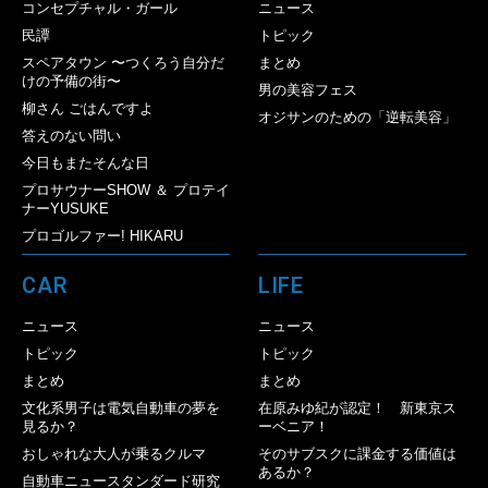
コンセプチャル・ガール
ニュース
民譚
トピック
スペアタウン 〜つくろう自分だ
まとめ
けの予備の街〜
男の美容フェス
柳さん ごはんですよ
オジサンのための「逆転美容」
答えのない問い
今日もまたそんな日
プロサウナーSHOW ＆ プロテイ
ナーYUSUKE
プロゴルファー! HIKARU
CAR
LIFE
ニュース
ニュース
トピック
トピック
まとめ
まとめ
文化系男子は電気自動車の夢を
在原みゆ紀が認定！ 新東京ス
見るか？
ーベニア！
おしゃれな大人が乗るクルマ
そのサブスクに課金する価値は
あるか？
自動車ニュースタンダード研究