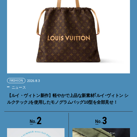
FASHION
2026.8.3
ニュース
【ルイ・ヴィトン新作】軽やかで上品な新素材｢ルイ･ヴィトン シ
ルクテック｣を使用したモノグラムバッグ10型を全部見せ！
2
3