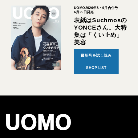
UOMO2026年8・9月合併号
6月25日発売
表紙はSuchmosの
YONCEさん。大特
集は「くい止め」
美容
最新号を試し読み
SHOP LIST