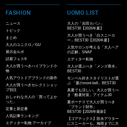
FASHION
UOMO LIST
ニュース
大人の「吉田カバン」
BEST30【2026年夏】
トピック
大人が買うべき「白スニーカ
まとめ
ー」BEST30【2026年夏】
大人のユニクロ／GU
人気サロンが考える「大人ヘア
展示会ルポ
の正解」SNAP
試着フェス®︎
エディター私物
大人が買うべきハイブランド小
大人が選ぶべき「メンズ香水」
物
BEST30
人気アウトドアブランドの新作
モンベル好きスタイリストが選
ぶ 「夏のmont-bell」BEST30
大人が買うべきセレクトショッ
プ別注
真夏でも涼しい。大人が買うべ
き「酷暑対策」アイテム30
おしゃれな大人の「買ってよか
った」
夏ボーナスで大人が買うべき
「ブランド財布」
定番と新定番
BEST30【2026年最新】
人気記事ランキング
【ゴアテックス】防水アウター
エディター私物 アーカイブ
にスニーカーも。梅雨までに大