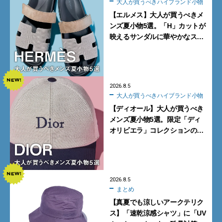
大人が買うべきハイブランド小物
【エルメス】大人が買うべきメ
ンズ夏小物5選。「H」カットが
映えるサンダルに華やかなス
カーフ、旬のボートモカシンに
注目
2026.8.5
大人が買うべきハイブランド小物
【ディオール】大人が買うべき
メンズ夏小物5選。限定「ディ
オリビエラ」コレクションの
バッグ＆ローファー、キャップ
に注目
2026.8.5
まとめ
【真夏でも涼しいアークテリク
ス】「速乾涼感シャツ」に「UV