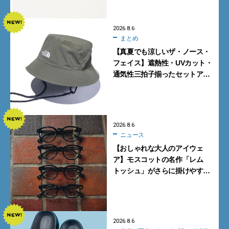
2026.8.6
まとめ
【真夏でも涼しいザ・ノース・
フェイス】遮熱性・UVカット・
通気性三拍子揃ったセットアッ
プに大注目。酷暑対策に大人が
買うべき3選
2026.8.6
ニュース
【おしゃれな大人のアイウェ
ア】モスコットの名作「レム
トッシュ」がさらに掛けやす
く。より多くの人にフィットす
る新モデルが秀逸すぎる
2026.8.6