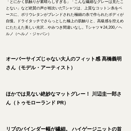
「とにかく肌触りが素晴らしすぎる」「こんな繊細なグレーは見たこ
とない」など絶賛の声が相次いだTシャツは、上質なコットン糸をベ
ースに、ポリウレタンがブレンドされた極細の糸で作られたボディが
自慢。ドライタッチでさらっとした極上の肌触りと、高級感を控えめ
にたたえた美しい光沢…やみつき間違いなし。Tシャツ￥24,200／ヘ
ルノ（ヘルノ・ジャパン）
オーバーサイズじゃない大人のフィット感 髙橋義明
さん（モデル・アーティスト）
ほかでは見ない絶妙なマットグレー！ 川辺圭一郎さ
ん（トゥモローランド PR）
リブのバインダー幅が繊細。 ハイゲージニットの首