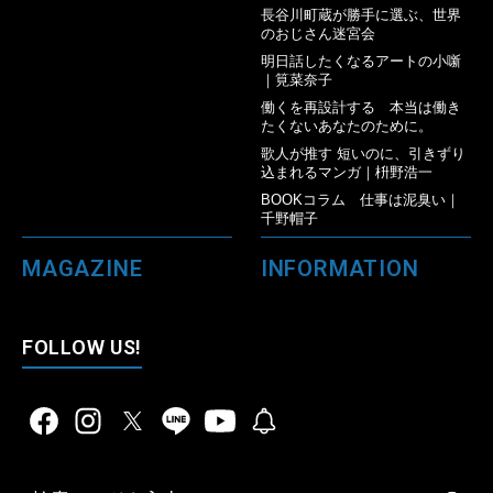
長谷川町蔵が勝手に選ぶ、世界
のおじさん迷宮会
明日話したくなるアートの小噺
｜筧菜奈子
働くを再設計する 本当は働き
たくないあなたのために。
歌人が推す 短いのに、引きずり
込まれるマンガ｜枡野浩一
BOOKコラム 仕事は泥臭い｜
千野帽子
MAGAZINE
INFORMATION
FOLLOW US!