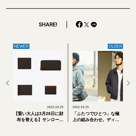
SHARE!
NEWER
OLDER
2022.03.25
2022.03.25
【賢い大人は3月26日に財
「ふたつでひとつ」な極
布を替える】サンローラ
上の組み合わせ。ディオ
ンの定番「ル・モノグラ
ールのベストコンビ ＃1
ム」シリーズの新作なら