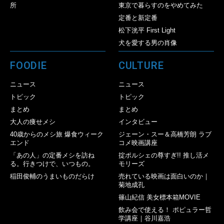
所
東京で暮らすのをやめてみた
定番と新定番
松下洸平 First Light
犬を愛する男の肖像
FOODIE
CULTURE
ニュース
ニュース
トピック
トピック
まとめ
まとめ
大人の痩せメシ
インタビュー
40歳からのメシ旅 爆食ウィーク
ジェーン・スー＆高橋芳朗 ラブ
エンド
コメ映画講座
「あの人」の定番メシを訪ね
掟ポルシェの尊すぎ!! 推し活メ
る。行きつけで、いつもの。
モリーズ
稲田俊輔のうまいものだらけ
売れている映画は面白いのか｜
菊地成孔
篠山紀信 美女標本箱MOVIE
飲み会で使える！ ポピュラー哲
学講座｜谷川嘉浩