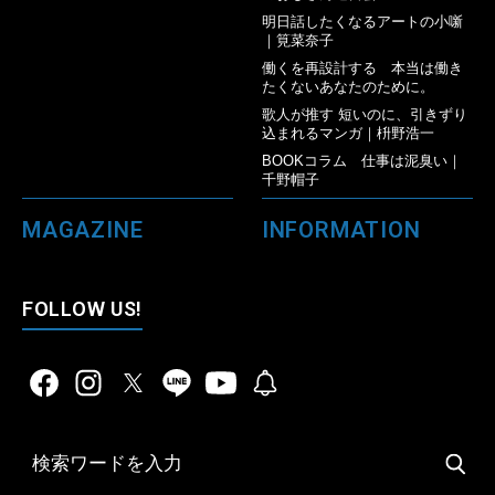
明日話したくなるアートの小噺
｜筧菜奈子
働くを再設計する 本当は働き
たくないあなたのために。
歌人が推す 短いのに、引きずり
込まれるマンガ｜枡野浩一
BOOKコラム 仕事は泥臭い｜
千野帽子
MAGAZINE
INFORMATION
FOLLOW US!