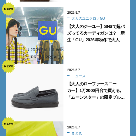
2026.8.7
大人のユニクロ／GU
【大人のジーユー】SNSで超バ
ズってるカーディガンは？ 新
生「GU」2026年秋冬で大人メ
ンズが買うべき12選！【試着ル
ポ前編】
2026.8.7
ニュース
【大人のローファースニー
カー】1万2000円台で買える。
「ムーンスター」の限定ブルー
グレーを見逃すな
2026.8.7
まとめ