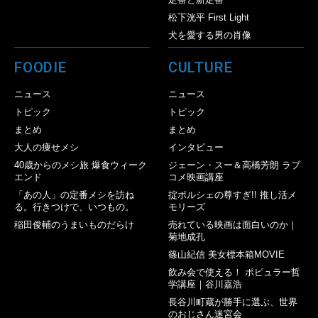
松下洸平 First Light
犬を愛する男の肖像
FOODIE
CULTURE
ニュース
ニュース
トピック
トピック
まとめ
まとめ
大人の痩せメシ
インタビュー
40歳からのメシ旅 爆食ウィーク
ジェーン・スー＆高橋芳朗 ラブ
エンド
コメ映画講座
「あの人」の定番メシを訪ね
掟ポルシェの尊すぎ!! 推し活メ
る。行きつけで、いつもの。
モリーズ
稲田俊輔のうまいものだらけ
売れている映画は面白いのか｜
菊地成孔
篠山紀信 美女標本箱MOVIE
飲み会で使える！ ポピュラー哲
学講座｜谷川嘉浩
長谷川町蔵が勝手に選ぶ、世界
のおじさん迷宮会