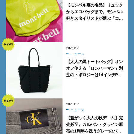
【モンベル夏の名品】リュック
からエコバッグまで。モンベル
好きスタイリストが選ぶ「コス
パも最高な超軽量バッグ」5選
2026.8.7
ニュース
【大人の黒トートバッグ】オン
オフ使える「ロンハーマン」別
注のトポロジーは14インチPC
も収納可
2026.8.7
ニュース
【差がつく大人の秋デニム】完
売必至。カルバン・クライン原
宿の1周年を祝うグレーのバ