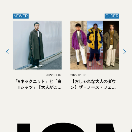
NEWER
OLDER
2022.01.09
2022.01.08
「Vネックニット」と「白
【おしゃれな大人のダウ
Tシャツ」【大人がこの
ン】ザ・ノース・フェイ
冬、コンビで着たい服
ス、モンベル、アークテ
#04】
リクス。人気TOP3ダウン
の着こなし方