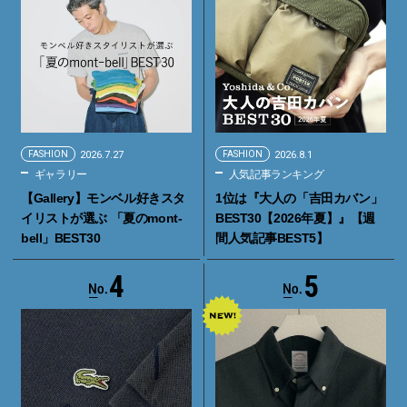
FASHION
2026.7.27
FASHION
2026.8.1
ギャラリー
人気記事ランキング
【Gallery】モンベル好きスタ
1位は『大人の「吉田カバン」
イリストが選ぶ 「夏のmont-
BEST30【2026年夏】』【週
bell」BEST30
間人気記事BEST5】
4
5