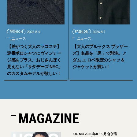
FASHION
2026.8.4
FASHION
2026.8.7
ニュース
ニュース
【差がつく大人のラコステ】
【大人のブルックス ブラザー
定番ポロシャツにヴィンテー
ズ】名品を「黒」で別注。ア
ジ感をプラス。おじさんぽく
ダム エ ロペ限定のシャツ＆
見えない「サタデーズ NYC」
ジャケットが買い！
のカスタムモデルが欲しい！
MAGAZINE
UOMO2026年8・9月合併号