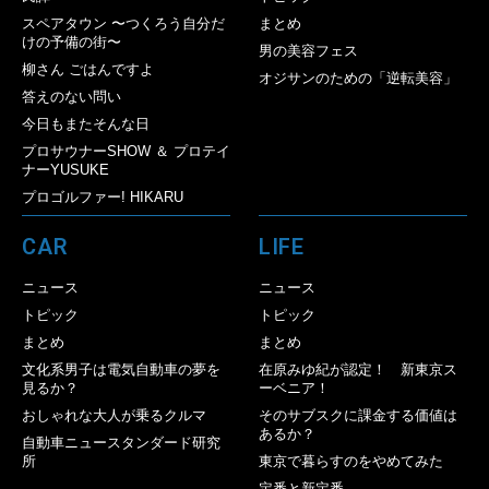
スペアタウン 〜つくろう自分だ
まとめ
けの予備の街〜
男の美容フェス
柳さん ごはんですよ
オジサンのための「逆転美容」
答えのない問い
今日もまたそんな日
プロサウナーSHOW ＆ プロテイ
ナーYUSUKE
プロゴルファー! HIKARU
CAR
LIFE
ニュース
ニュース
トピック
トピック
まとめ
まとめ
文化系男子は電気自動車の夢を
在原みゆ紀が認定！ 新東京ス
見るか？
ーベニア！
おしゃれな大人が乗るクルマ
そのサブスクに課金する価値は
あるか？
自動車ニュースタンダード研究
所
東京で暮らすのをやめてみた
定番と新定番