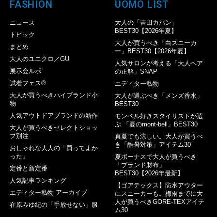
FASHION
UOMO LIST
ニュース
大人の「吉田カバン」
BEST30【2026年夏】
トピック
大人が買うべき「白スニーカ
まとめ
ー」BEST30【2026年夏】
大人のユニクロ／GU
人気サロンが考える「大人ヘア
展示会ルポ
の正解」SNAP
試着フェス®︎
エディター私物
大人が買うべきハイブランド小
大人が選ぶべき「メンズ香水」
物
BEST30
人気アウトドアブランドの新作
モンベル好きスタイリストが選
ぶ 「夏のmont-bell」BEST30
大人が買うべきセレクトショッ
プ別注
真夏でも涼しい。大人が買うべ
き「酷暑対策」アイテム30
おしゃれな大人の「買ってよか
った」
夏ボーナスで大人が買うべき
「ブランド財布」
定番と新定番
BEST30【2026年最新】
人気記事ランキング
【ゴアテックス】防水アウター
エディター私物 アーカイブ
にスニーカーも。梅雨までに大
人が買うべきGORE-TEXアイテ
在原みゆ紀の「手放せない」服
ム30