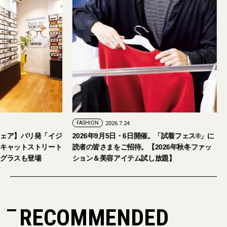
FASHION
2026.7.29
FASHION
2026.7.24
【おしゃれな大人のアイウェア】パリ発「イジ
2026年9月5日・6日開
ピジ」が国内初の旗艦店をキャットストリート
読者の皆さまをご招待。
にオープン。日本限定サングラスも登場
ション＆美容アイテム
RECOMMENDED