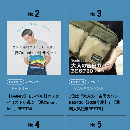
2
3
FASHION
2026.7.27
FASHION
2026.8.1
ギャラリー
人気記事ランキング
【Gallery】モンベル好きスタ
1位は『大人の「吉田カバン」
イリストが選ぶ 「夏のmont-
BEST30【2026年夏】』【週
bell」BEST30
間人気記事BEST5】
4
5