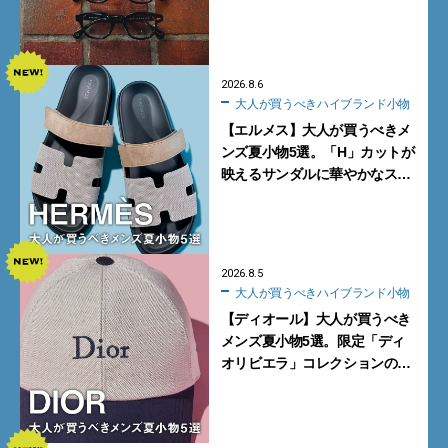
く。より多くの人にフィットす
る新モデルが秀逸すぎる
2026.8.6
大人が買うべきハイブランド小物
【エルメス】大人が買うべきメ
ンズ夏小物5選。「H」カットが
映えるサンダルに華やかなス
カーフ、旬のボートモカシンに
注目
2026.8.5
大人が買うべきハイブランド小物
【ディオール】大人が買うべき
メンズ夏小物5選。限定「ディ
オリビエラ」コレクションの
バッグ＆ローファー、キャップ
に注目