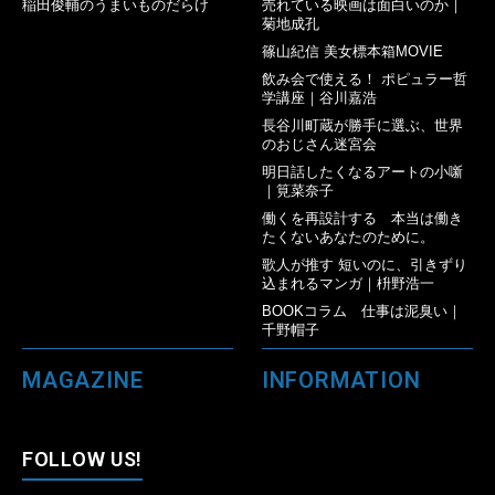
稲田俊輔のうまいものだらけ
売れている映画は面白いのか｜
菊地成孔
篠山紀信 美女標本箱MOVIE
飲み会で使える！ ポピュラー哲
学講座｜谷川嘉浩
長谷川町蔵が勝手に選ぶ、世界
のおじさん迷宮会
明日話したくなるアートの小噺
｜筧菜奈子
働くを再設計する 本当は働き
たくないあなたのために。
歌人が推す 短いのに、引きずり
込まれるマンガ｜枡野浩一
BOOKコラム 仕事は泥臭い｜
千野帽子
MAGAZINE
INFORMATION
FOLLOW US!