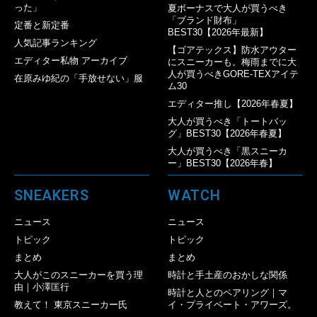
った」
夏ボーナスで大人が買うべき
「ブランド財布」
定番と新定番
BEST30【2026年最新】
人気記事ランキング
【ゴアテックス】防水アウター
エディター私物 アーカイブ
にスニーカーも。梅雨までに大
人が買うべきGORE-TEXアイテ
在原みゆ紀の「手放せない」服
ム30
エディター推し【2026年春夏】
大人が買うべき「トートバッ
グ」BEST30【2026年春夏】
大人が買うべき「黒スニーカ
ー」BEST30【2026年春】
SNEAKERS
WATCH
ニュース
ニュース
トピック
トピック
まとめ
まとめ
大人がこのスニーカーを買う理
時計と手土産のおかしな関係
由｜小澤匡行
時計と人とのペアリング｜マ
教えて！ 東京スニーカー氏
イ・プライベート・アワーズ。