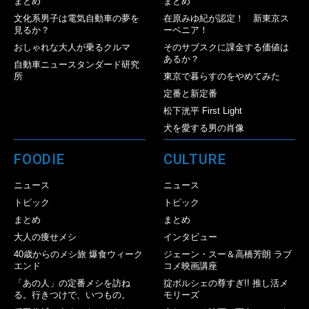
まとめ
まとめ
文化系男子は電気自動車の夢を
在原みゆ紀が認定！ 新東京ス
見るか？
ーベニア！
おしゃれな大人が乗るクルマ
そのサブスクに課金する価値は
あるか？
自動車ニュースタンダード研究
所
東京で暮らすのをやめてみた
定番と新定番
松下洸平 First Light
犬を愛する男の肖像
FOODIE
CULTURE
ニュース
ニュース
トピック
トピック
まとめ
まとめ
大人の痩せメシ
インタビュー
40歳からのメシ旅 爆食ウィーク
ジェーン・スー＆高橋芳朗 ラブ
エンド
コメ映画講座
「あの人」の定番メシを訪ね
掟ポルシェの尊すぎ!! 推し活メ
る。行きつけで、いつもの。
モリーズ