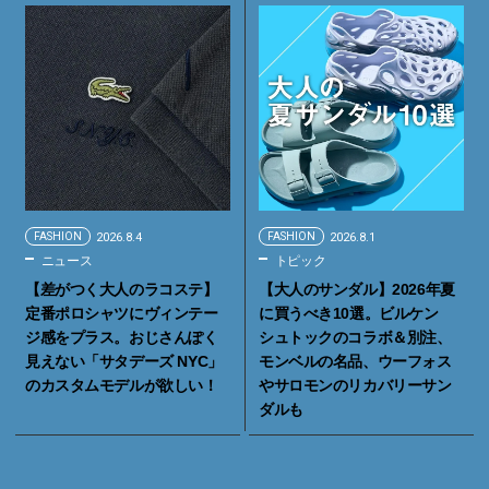
FASHION
2026.8.4
FASHION
2026.8.1
ニュース
トピック
【差がつく大人のラコステ】
【大人のサンダル】2026年夏
定番ポロシャツにヴィンテー
に買うべき10選。ビルケン
ジ感をプラス。おじさんぽく
シュトックのコラボ＆別注、
見えない「サタデーズ NYC」
モンベルの名品、ウーフォス
のカスタムモデルが欲しい！
やサロモンのリカバリーサン
ダルも