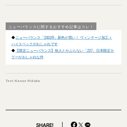
ニューバランスに関するおすすめ記事はコレ！
◆
ニューバランス「2002R」新色が買い！ ヴィンテージ加工＋
ハイスペックがおしゃれです
◆
【限定ニューバランス】他人とかぶらない「237」日本限定カ
ラーがおしゃれな件
Text:Kanae Hidaka
SHARE!