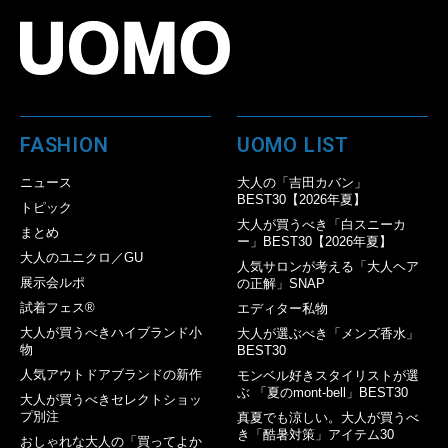
FASHION
UOMO LIST
ニュース
大人の「吉田カバン」
BEST30【2026年夏】
トピック
大人が買うべき「白スニーカ
まとめ
ー」BEST30【2026年夏】
大人のユニクロ／GU
人気サロンが考える「大人ヘア
展示会ルポ
の正解」SNAP
試着フェス®︎
エディター私物
大人が買うべきハイブランド小
大人が選ぶべき「メンズ香水」
物
BEST30
人気アウトドアブランドの新作
モンベル好きスタイリストが選
ぶ 「夏のmont-bell」BEST30
大人が買うべきセレクトショッ
プ別注
真夏でも涼しい。大人が買うべ
き「酷暑対策」アイテム30
おしゃれな大人の「買ってよか