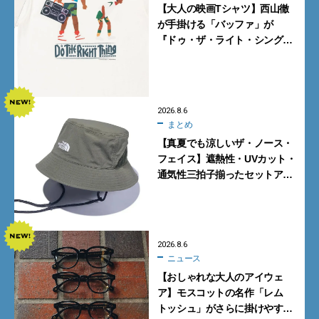
【大人の映画Tシャツ】西山徹
が手掛ける「バッファ」が
『ドゥ・ザ・ライト・シング』
とコラボ！【8月8日発売】
2026.8.6
まとめ
【真夏でも涼しいザ・ノース・
フェイス】遮熱性・UVカット・
通気性三拍子揃ったセットアッ
プに大注目。酷暑対策に大人が
買うべき3選
2026.8.6
ニュース
【おしゃれな大人のアイウェ
ア】モスコットの名作「レム
トッシュ」がさらに掛けやす