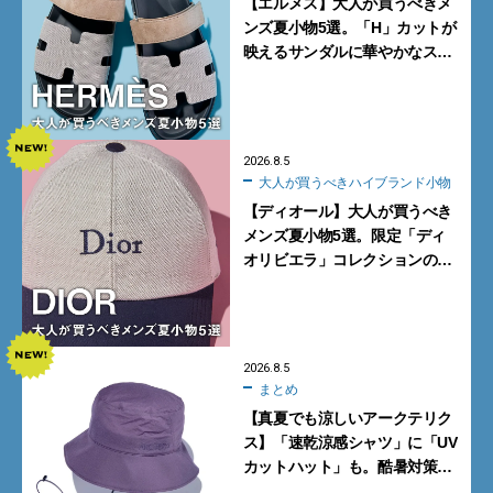
【エルメス】大人が買うべきメ
ンズ夏小物5選。「H」カットが
映えるサンダルに華やかなス
カーフ、旬のボートモカシンに
注目
2026.8.5
大人が買うべきハイブランド小物
【ディオール】大人が買うべき
メンズ夏小物5選。限定「ディ
オリビエラ」コレクションの
バッグ＆ローファー、キャップ
に注目
2026.8.5
まとめ
【真夏でも涼しいアークテリク
ス】「速乾涼感シャツ」に「UV
カットハット」も。酷暑対策に
大人が買うべき4選