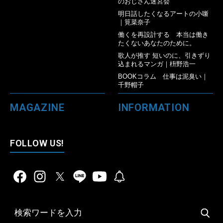
のおじさん迷宮会
明日話したくなるアートの小噺
｜筧菜奈子
働くを再設計する 本当は働き
たくないあなたのために。
歌人が推す 短いのに、引きずり
込まれるマンガ｜枡野浩一
BOOKコラム 仕事は泥臭い｜
千野帽子
MAGAZINE
INFORMATION
FOLLOW US!