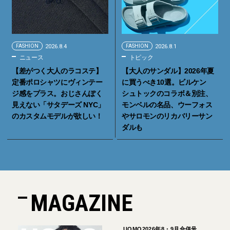
FASHION
2026.8.4
FASHION
2026.8.1
ニュース
トピック
【差がつく大人のラコステ】
【大人のサンダル】2026年夏
定番ポロシャツにヴィンテー
に買うべき10選。ビルケン
ジ感をプラス。おじさんぽく
シュトックのコラボ＆別注、
見えない「サタデーズ NYC」
モンベルの名品、ウーフォス
のカスタムモデルが欲しい！
やサロモンのリカバリーサン
ダルも
MAGAZINE
UOMO2026年8・9月合併号