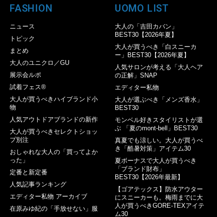
FASHION
UOMO LIST
ニュース
大人の「吉田カバン」
BEST30【2026年夏】
トピック
大人が買うべき「白スニーカ
まとめ
ー」BEST30【2026年夏】
大人のユニクロ／GU
人気サロンが考える「大人ヘア
展示会ルポ
の正解」SNAP
試着フェス®︎
エディター私物
大人が買うべきハイブランド小
大人が選ぶべき「メンズ香水」
物
BEST30
人気アウトドアブランドの新作
モンベル好きスタイリストが選
ぶ 「夏のmont-bell」BEST30
大人が買うべきセレクトショッ
プ別注
真夏でも涼しい。大人が買うべ
き「酷暑対策」アイテム30
おしゃれな大人の「買ってよか
った」
夏ボーナスで大人が買うべき
「ブランド財布」
定番と新定番
BEST30【2026年最新】
人気記事ランキング
【ゴアテックス】防水アウター
エディター私物 アーカイブ
にスニーカーも。梅雨までに大
人が買うべきGORE-TEXアイテ
在原みゆ紀の「手放せない」服
ム30