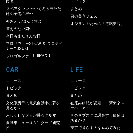
民譚
トピック
スペアタウン 〜つくろう自分だ
まとめ
けの予備の街〜
男の美容フェス
柳さん ごはんですよ
オジサンのための「逆転美容」
答えのない問い
今日もまたそんな日
プロサウナーSHOW ＆ プロテイ
ナーYUSUKE
プロゴルファー! HIKARU
CAR
LIFE
ニュース
ニュース
トピック
トピック
まとめ
まとめ
文化系男子は電気自動車の夢を
在原みゆ紀が認定！ 新東京ス
見るか？
ーベニア！
おしゃれな大人が乗るクルマ
そのサブスクに課金する価値は
あるか？
自動車ニュースタンダード研究
所
東京で暮らすのをやめてみた