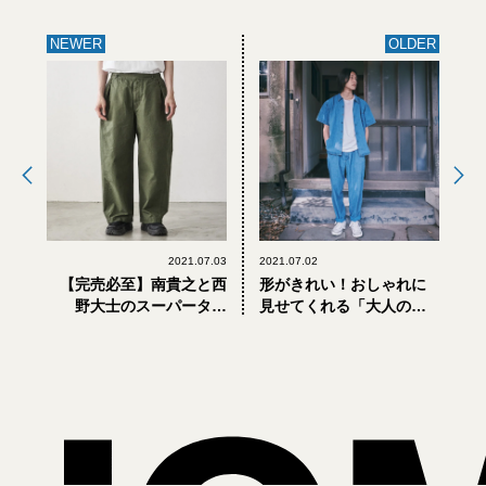
NEWER
OLDER
2021.07.03
2021.07.02
【完売必至】南貴之と西
形がきれい！おしゃれに
野大士のスーパータッ
見せてくれる「大人の夏
グ。新ブランド「タップ
デニム」エドウインのイ
ウォーター」の軍パンと
ンディゴ
チノパンがスゴイ