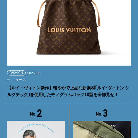
FASHION
2026.8.3
ニュース
【ルイ・ヴィトン新作】軽やかで上品な新素材｢ルイ･ヴィトン シ
ルクテック｣を使用したモノグラムバッグ10型を全部見せ！
2
3