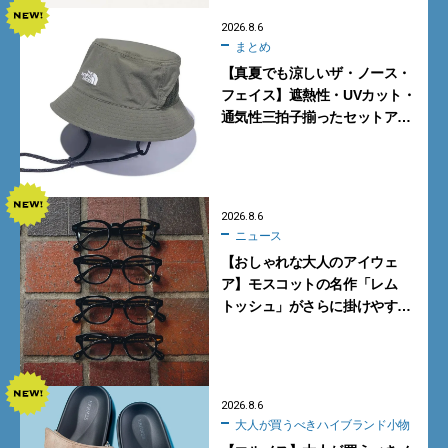
2026.8.6
まとめ
【真夏でも涼しいザ・ノース・
フェイス】遮熱性・UVカット・
通気性三拍子揃ったセットアッ
プに大注目。酷暑対策に大人が
買うべき3選
2026.8.6
ニュース
【おしゃれな大人のアイウェ
ア】モスコットの名作「レム
トッシュ」がさらに掛けやす
く。より多くの人にフィットす
る新モデルが秀逸すぎる
2026.8.6
大人が買うべきハイブランド小物