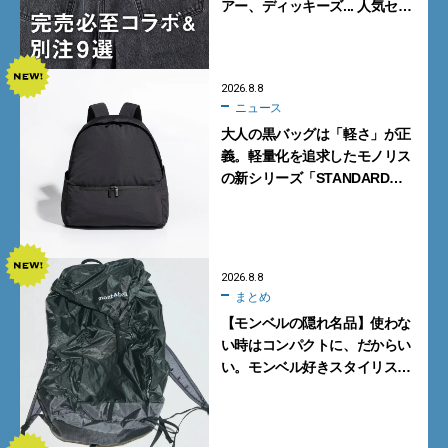
アー、ディッキーズ... 人気セレ
クトショップの自信作をチェッ
ク！
2026.8.8
ニュース
大人の黒バッグは「軽さ」が正
義。軽量化を追求したモノリス
の新シリーズ「STANDARD
Neutral」が快適すぎる！
2026.8.8
まとめ
【モンベルの隠れ名品】使わな
い時はコンパクトに、だからい
い。モンベル好きスタイリスト
がすすめる「たためるバッグ」
4選