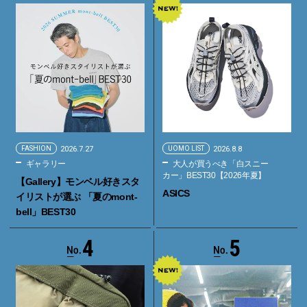
FASHION
2026.7.27
UOMO LIST
2026.8.8
ギャラリー
大人が買うべき「白スニー
カー」BEST30【2026年夏】
【Gallery】モンベル好きスタ
ASICS
イリストが選ぶ 「夏のmont-
bell」BEST30
4
5