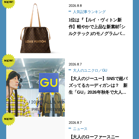
2026.8.8
人気記事ランキング
1位は『【ルイ・ヴィトン新
作】軽やかで上品な新素材｢シ
ルクテック｣のモノグラムバッ
グ10型を全部見せ』【週間人気
記事BEST5】
2026.8.7
大人のユニクロ／GU
【大人のジーユー】SNSで超バ
ズってるカーディガンは？ 新
生「GU」2026年秋冬で大人メ
ンズが買うべき12選！【試着ル
ポ前編】
2026.8.7
ニュース
【大人のローファースニー