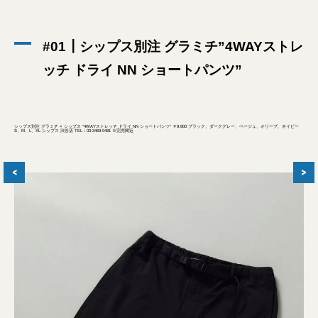
#01┃シップス別注 グラミチ”4WAYストレ
ッチ ドライ NN ショートパンツ”
シップス別注 グラミチ × シップス “4WAYストレッチ ドライ NN ショートパンツ” ￥9,900 ブラック、ダークグレー、ベージュ、オリーブ、ネイビー
S、M、L、XL シップス 渋谷店 TEL：03-3469-0481 ※完売間近
<
>