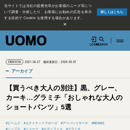
当サイトでは当社の提携先等がお客様のニーズ等につ
いて調査・分析したり、お客様にお勧めの広告を表示
詳しくはこちら
する目的で Cookie を使用する場合があります。
×
LOGIN
SEARCH
2021.06.27
最終更新日：2024.03.07
FASHION
アーカイブ
【買うべき大人の別注】黒、グレー、
カーキ…グラミチ「おしゃれな大人の
ショートパンツ」5選
ビームス
ユナイテッドアローズ
アーバンリサーチ
BEAMS
シップス
ショーツ
エディフィス
グラミチ