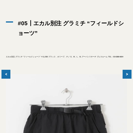
#05┃エカル別注 グラミチ “フィールドシ
ョーツ”
エカル別注 グラミチ “フィールドショーツ” ￥11,550 ブラック、オリーブ、チノ S、M、L、XL アーバンリサーチ プレスルーム TEL：03-6388-6604
<
>