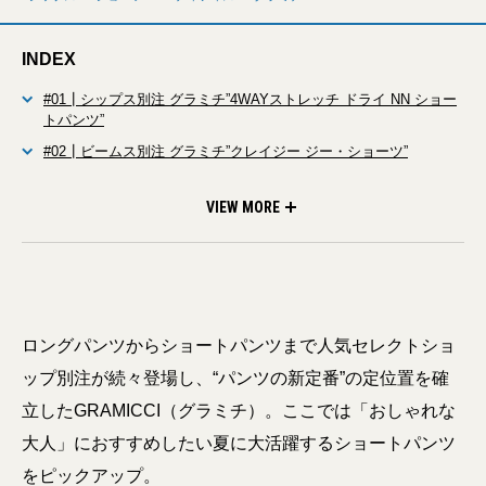
INDEX
#01┃シップス別注 グラミチ”4WAYストレッチ ドライ NN ショー
トパンツ”
#02┃ビームス別注 グラミチ”クレイジー ジー・ショーツ”
#03┃417 エディフィス別注 グラミチ”ライトナイロンリフレクタ
#04┃ビューティ＆ユース別注 グラミチ”レニューショーツ”
#05┃エカル別注 グラミチ “フィールドショーツ”
ーパッカブルショーツ”
VIEW MORE
ロングパンツからショートパンツまで人気セレクトショ
ップ別注が続々登場し、“パンツの新定番”の定位置を確
立したGRAMICCI（グラミチ）。ここでは「おしゃれな
大人」におすすめしたい夏に大活躍するショートパンツ
をピックアップ。