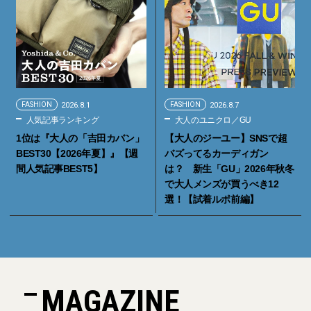
FASHION
2026.8.1
FASHION
2026.8.7
人気記事ランキング
大人のユニクロ／GU
1位は『大人の「吉田カバン」
【大人のジーユー】SNSで超
BEST30【2026年夏】』【週
バズってるカーディガン
間人気記事BEST5】
は？ 新生「GU」2026年秋冬
で大人メンズが買うべき12
選！【試着ルポ前編】
MAGAZINE