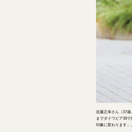
近藤正幸さん（37
までダイワピア39
印象に変わります」