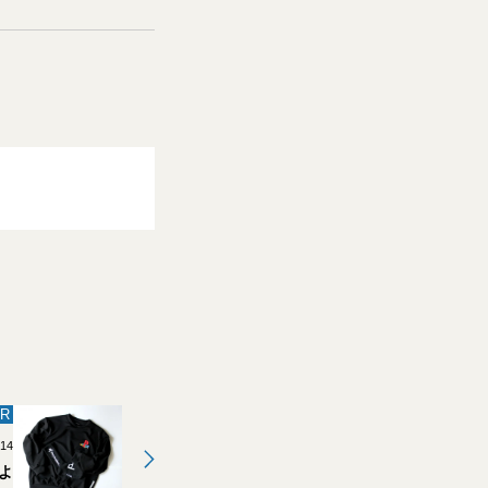
R
.14
よ