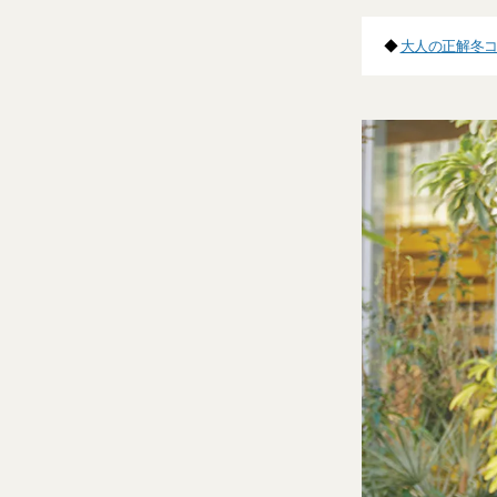
◆
大人の正解冬コ