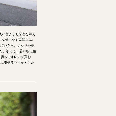
淡い色よりも原色を加え
トを着こなす鬼澤さん。
観ていたら、いかりや長
た。加えて、若い頃に衝
い切ってオレンジ買お
単に表せるパキッとした