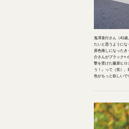
鬼澤喜行さん（41
たいと思うようにな
原色推しになったき
介さんがブラック×
撃を受けた藤原ヒロ
う！』って（笑）。
色がもっと欲しいで